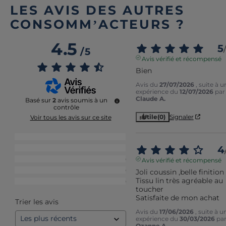
LES AVIS DES AUTRES
CONSOMM’ACTEURS ?
4.5
5
/
/
5
Avis vérifié et récompensé
Bien
Avis du
27/07/2026
, suite à u
expérience du
12/07/2026
par
Claude A.
Basé sur
2
avis soumis à un
contrôle
Utile
(0)
Signaler
Voir tous les avis sur ce site
5
étoiles
1
4
4
étoiles
1
3
étoiles
0
Avis vérifié et récompensé
2
étoiles
0
Joli coussin ,belle finition

Tissu lin très agréable au 
1
étoile
0
toucher

Satisfaite de mon achat
Trier les avis
Avis du
17/06/2026
, suite à u
expérience du
30/03/2026
pa
Ozanne A.