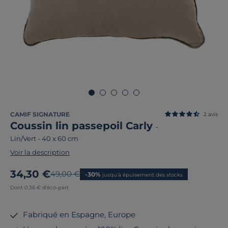
CAMIF SIGNATURE
2
avis
Coussin lin passepoil Carly
-
Lin/Vert
-
40 x 60 cm
Voir la description
Nouveau prix
34,30 €
Ancien prix
49,00 €
-30%
jusqu'à épuisement des stocks
Dont 0,36 € d'éco-part
Fabriqué en Espagne, Europe