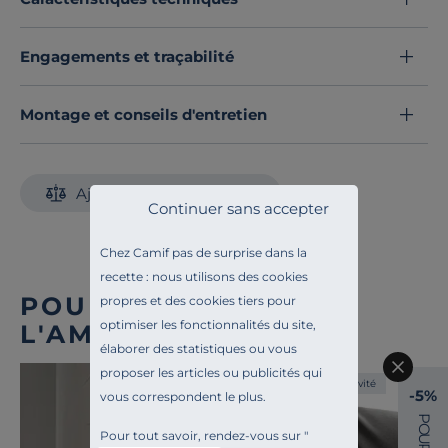
Engagements et traçabilité
Montage et conseils d'entretien
Ajouter au comparateur
Continuer sans accepter
Chez Camif pas de surprise dans la
recette : nous utilisons des cookies
POUR COMPLÉTER
propres et des cookies tiers pour
optimiser les fonctionnalités du site,
L'AMBIANCE
élaborer des statistiques ou vous
proposer les articles ou publicités qui
Exclusivité
-5%
vous correspondent le plus.
P
O
Pour tout savoir, rendez-vous sur "
U