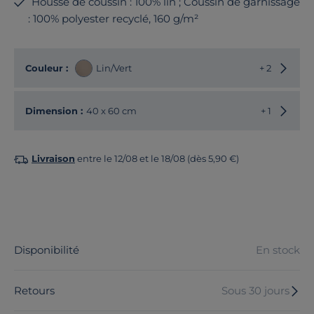
Housse de coussin : 100% lin ; Coussin de garnissage
: 100% polyester recyclé, 160 g/m²
Choisir
Couleur :
Lin/Vert
+ 2
Choisir
Dimension :
40 x 60 cm
+ 1
Livraison
entre le 12/08 et le 18/08 (dès 5,90 €)
Disponibilité
En stock
Retours
Sous 30 jours