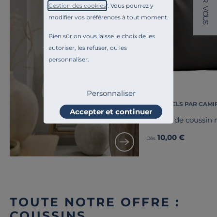
R
Gestion des cookies
". Vous pourrez y
V
O
modifier vos préférences à tout moment.
U
S
Bien sûr on vous laisse le choix de les
autoriser, les refuser, ou les
Toute l'inspiration
Ile de Ré
personnaliser.
Personnaliser
ESSENTIELS PAR CAMI
Accepter et continuer
Housse de coussin 
10,00 €
Dès
TOUTE NOTRE OFFRE :
COUSSINS