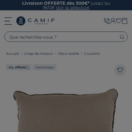
Livraison OFFERTE dès 300€*
jusqu’au
18/08
Voir la sélection
Que recherchez-vous ?
Accueil
>
Linge de maison
>
Déco textile
>
Coussins
Liv. offerte
Destockage