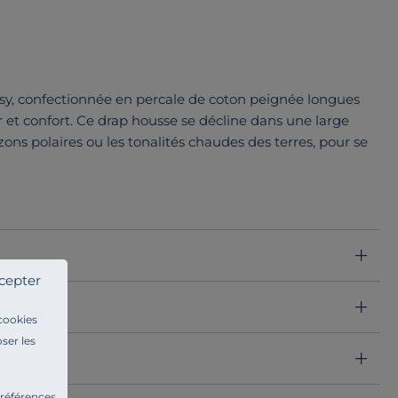
asy, confectionnée en percale de coton peignée longues
ur et confort. Ce drap housse se décline dans une large
izons polaires ou les tonalités chaudes des terres, pour se
cepter
 cookies
ser les
préférences