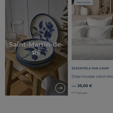
Exclusivité
Toute l'inspiration
Saint-Martin-de-
Ré
ESSENTIELS PAR CAMIF
Drap housse coton bio
35,00 €
Dès
Français