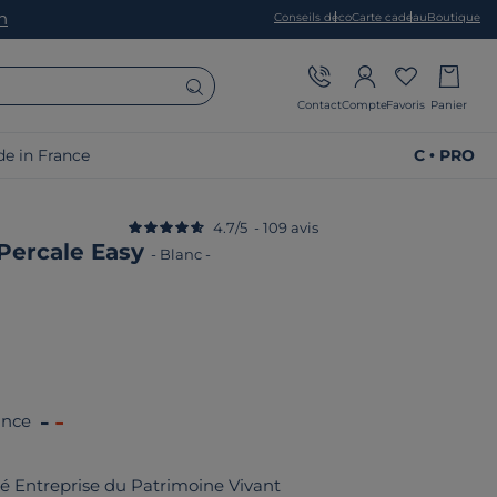
on
Conseils déco
Carte cadeau
Boutique
Contact
Compte
Favoris
Panier
e in France
C • PRO
4.7
/
5
-
109
avis
Percale Easy
-
Blanc
-
ance
fié Entreprise du Patrimoine Vivant