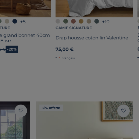
+5
+10
ATURE
CAMIF SIGNATURE
se grand bonnet 40cm
Drap housse coton lin Valentine
 Elise
75,00 €
en prix
0 €
-20%
Français
Liv. offerte