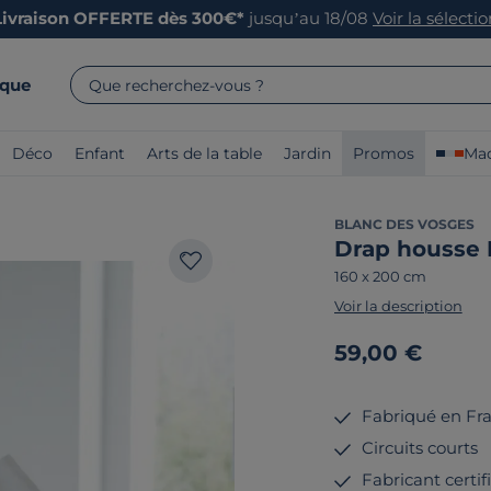
Livraison OFFERTE dès 300€*
jusqu’au 18/08
Voir la sélecti
rque
Que recherchez-vous ?
Déco
Enfant
Arts de la table
Jardin
Promos
Mad
BLANC DES VOSGES
Drap housse 
160 x 200 cm
Voir la description
59,00 €
Fabriqué en Fr
Circuits courts
Fabricant certi