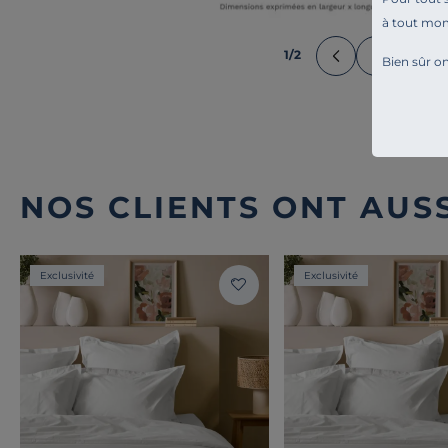
à tout mo
1
/
2
Bien sûr on
NOS CLIENTS ONT AUSS
Exclusivité
Exclusivité