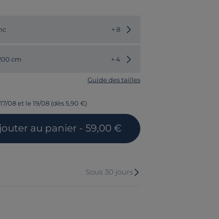
Choisir une autre couleur
nc
+ 8
Choisir une autre dimension
 200 cm
+ 4
Guide des tailles
17/08 et le 19/08 (dès 5,90 €)
jouter
au panier
- 59,00 €
Sous 30 jours