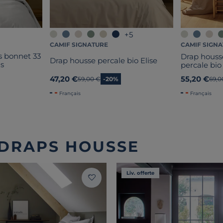
+5
CAMIF SIGNATURE
CAMIF SIGN
s bonnet 33
Drap hous
Drap housse percale bio Elise
ns
percale bio
47,20 €
55,20 €
Ancien prix
59,00 €
-20%
Anci
69,0
Français
Français
 DRAPS HOUSSE
Liv. offerte