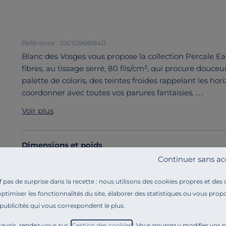
Référence : 100109681840
Blanc des Vosges vous propose la collection Percale E
fibres, au tissage serré, 80 fils/cm², qui procure douce
palette de coloris, des teintes froides rappelant les hor
coordonner avec toutes vos parures fantaisies.
Découvrez toute notre sélection :
Draps housse
Voir plus
Dimensions et poids
Continuer sans ac
Caractéristiques techniques
pas de surprise dans la recette : nous utilisons des cookies propres et des
optimiser les fonctionnalités du site, élaborer des statistiques ou vous propo
Engagements et traçabilité
 publicités qui vous correspondent le plus.
avoir, rendez-vous sur "
Gestion des cookies
". Vous pourrez y modifier vos 