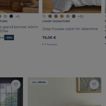
+5
+10
ATURE
CAMIF SIGNATURE
se grand bonnet 40cm
Drap housse coton lin Valentine
 Elise
75,00 €
en prix
0 €
-20%
Français
Liv. offerte