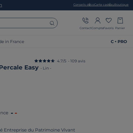
on
Conseils déco
Carte cadeau
Boutique
Contact
Compte
Favoris
Panier
e in France
C • PRO
4.7
/
5
-
109
avis
Percale Easy
-
Lin
-
ance
fié Entreprise du Patrimoine Vivant