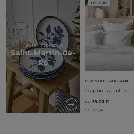
Exclusivité
Toute l'inspiration
Saint-Martin-de-
Ré
ESSENTIELS PAR CAMIF
Drap housse coton bio
35,00 €
Dès
Français