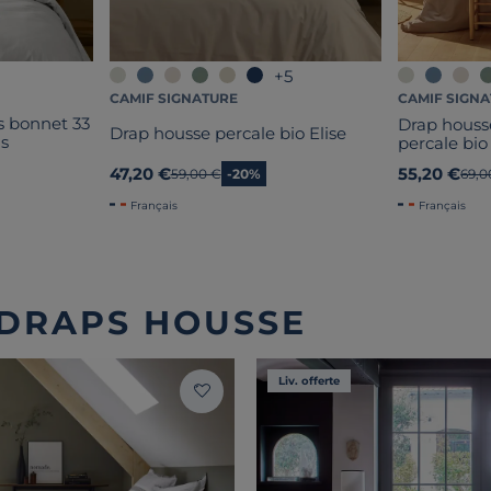
+5
CAMIF SIGNATURE
CAMIF SIGN
s bonnet 33
Drap hous
Drap housse percale bio Elise
ns
percale bio
47,20 €
55,20 €
Ancien prix
59,00 €
-20%
Anci
69,0
Français
Français
 DRAPS HOUSSE
Liv. offerte