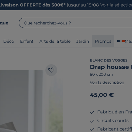
Livraison OFFERTE dès 300€*
jusqu’au 18/08
Voir la sélecti
rque
Que recherchez-vous ?
Déco
Enfant
Arts de la table
Jardin
Promos
Mad
BLANC DES VOSGES
Drap housse 
80 x 200 cm
Voir la description
45,00 €
Fabriqué en Fr
Circuits courts
Fabricant certi