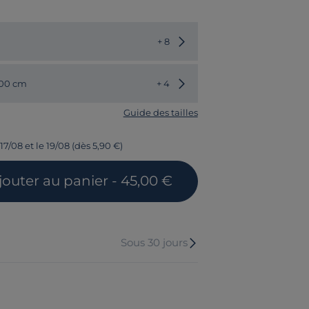
Choisir une autre couleur
+ 8
Choisir une autre dimension
200 cm
+ 4
Guide des tailles
17/08 et le 19/08 (dès 5,90 €)
jouter
au panier
- 45,00 €
Sous 30 jours