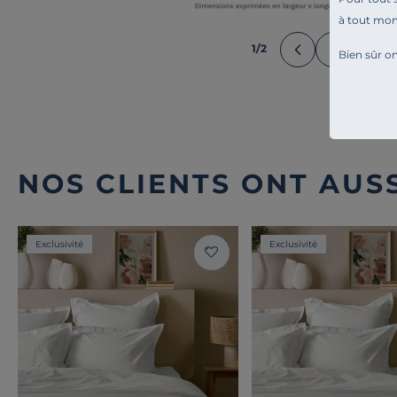
à tout mo
1
/
2
Bien sûr on
NOS CLIENTS ONT AUSS
Exclusivité
Exclusivité