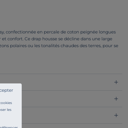
asy, confectionnée en percale de coton peignée longues
ur et confort. Ce drap housse se décline dans une large
izons polaires ou les tonalités chaudes des terres, pour se
cepter
 cookies
ser les
préférences