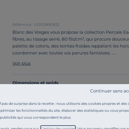
Référence : 100109681822
Blanc des Vosges vous propose la collection Percale E
fibres, au tissage serré, 80 fils/cm², qui procure douce
palette de coloris, des teintes froides rappelant les hor
coordonner avec toutes vos parures fantaisies.
Découvrez toute notre sélection :
Draps housse
Voir plus
Dimensions et poids
Continuer sans ac
Caractéristiques techniques
pas de surprise dans la recette : nous utilisons des cookies propres et des
optimiser les fonctionnalités du site, élaborer des statistiques ou vous propo
Engagements et traçabilité
 publicités qui vous correspondent le plus.
avoir, rendez-vous sur "
Gestion des cookies
". Vous pourrez y modifier vos 