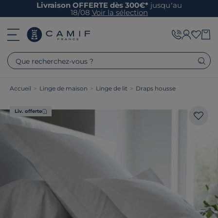
Livraison OFFERTE dès 300€*
jusqu’au
18/08
Voir la sélection
Que recherchez-vous ?
Accueil
>
Linge de maison
>
Linge de lit
>
Draps housse
Liv. offerte