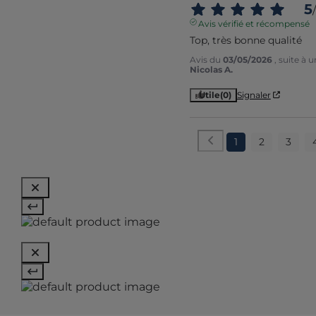
5
/
Avis vérifié et récompensé
Top, très bonne qualité
Avis du
03/05/2026
, suite à
Nicolas A.
Utile
(0)
Signaler
1
2
3