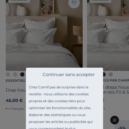
Continuer sans accepter
+4
ESSENTIELS PAR CAMI
ESSENTIELS PAR CAMIF
Lot de 2 draps hou
Chez Camif pas de surprise dans la
Drap housse coton bio Fil & Sens
cm coton bio Fil & 
recette : nous utilisons des cookies
89,00 €
45,00 €
propres et des cookies tiers pour
optimiser les fonctionnalités du site,
Français
Français
élaborer des statistiques ou vous
proposer les articles ou publicités qui
-5%
vous correspondent le plus.