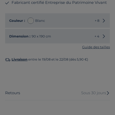
Fabricant certifié Entreprise du Patrimoine Vivant
Choisir
Couleur :
Blanc
+ 8
Choisir
Dimension :
90 x 190 cm
+ 4
Guide des tailles
Livraison
entre le 19/08 et le 22/08 (dès 5,90 €)
Retours
Sous 30 jours