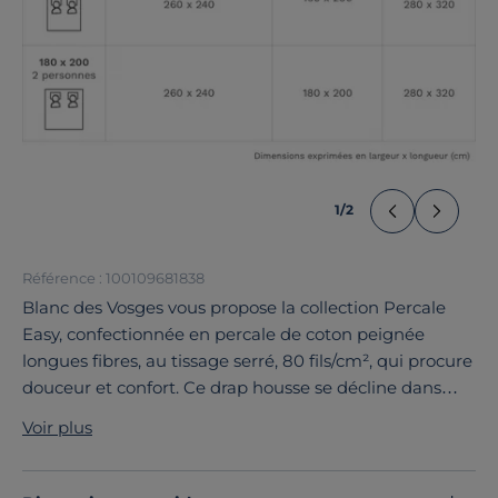
1
/
2
Référence : 100109681838
Blanc des Vosges vous propose la collection Percale
Easy, confectionnée en percale de coton peignée
longues fibres, au tissage serré, 80 fils/cm², qui procure
douceur et confort. Ce drap housse se décline dans
une large palette de coloris, des teintes froides
Voir plus
rappelant les horizons polaires ou les tonalités chaudes
des terres, pour se coordonner avec toutes vos parures
fantaisies.