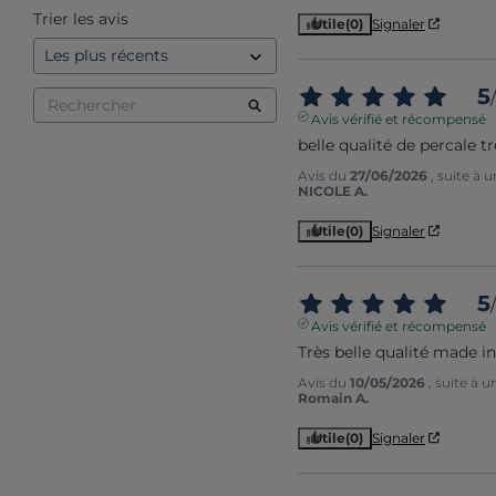
Trier les avis
Utile
(0)
Signaler
5
/
Avis vérifié et récompensé
belle qualité de percale t
Avis du
27/06/2026
, suite à
NICOLE A.
Utile
(0)
Signaler
5
/
Avis vérifié et récompensé
Très belle qualité made in
Avis du
10/05/2026
, suite à 
Romain A.
Utile
(0)
Signaler