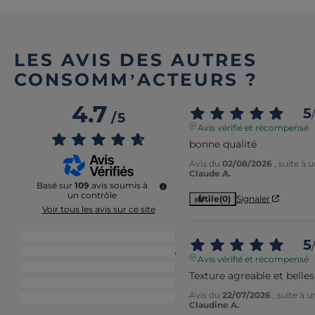
LES AVIS DES AUTRES
CONSOMM’ACTEURS ?
4.7
5
/
/
5
Avis vérifié et récompensé
bonne qualité
Avis du
02/08/2026
, suite à
Claude A.
Basé sur
109
avis soumis à
un contrôle
Utile
(0)
Signaler
Voir tous les avis sur ce site
5
étoiles
85
5
/
4
étoiles
16
Avis vérifié et récompensé
3
étoiles
4
Texture agreable et belles
2
étoiles
2
Avis du
22/07/2026
, suite à 
1
étoile
2
Claudine A.