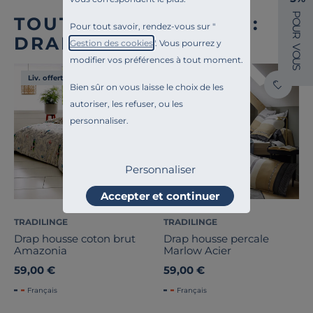
P
TOUTE NOTRE OFFRE :
O
Pour tout savoir, rendez-vous sur "
U
R
DRAPS HOUSSE
Gestion des cookies
". Vous pourrez y
V
O
modifier vos préférences à tout moment.
U
S
Liv. offerte
Liv. offerte
Bien sûr on vous laisse le choix de les
autoriser, les refuser, ou les
personnaliser.
Personnaliser
Accepter et continuer
TRADILINGE
TRADILINGE
Drap housse coton brut
Drap housse percale
Amazonia
Marlow Acier
59,00 €
59,00 €
Français
Français