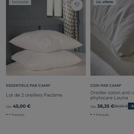
Exclusivité
Liv. offerte
ESSENTIELS PAR CAMIF
COSI PAR CAMIF
Oreiller coton anti-
Lot de 2 oreillers Pacôme
phytocare Louna
45,00 €
38,35 €
Ancien pri
59,00 €
-3
Dès
Dès
Français
Français