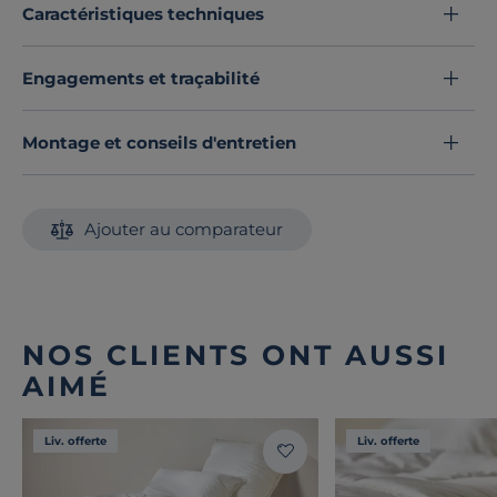
Découvrez toute notre sélection :
Couettes
Caractéristiques techniques
Engagements et traçabilité
Montage et conseils d'entretien
Ajouter au comparateur
NOS CLIENTS ONT AUSSI
AIMÉ
Liv. offerte
Liv. offerte