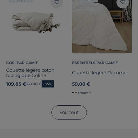
COSI PAR CAMIF
ESSENTIELS PAR CAMIF
Couette légère coton
Couette légère Pacôme
biologique Coline
109,85 €
59,00 €
Ancien prix
169,00 €
-35%
Français
Voir tout