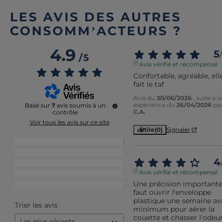
LES AVIS DES AUTRES
CONSOMM’ACTEURS ?
4.9
5
/
/
5
Avis vérifié et récompensé
Confortable, agréable, elle
fait le taf
Avis du
30/06/2026
, suite à 
expérience du
26/04/2026
pa
Basé sur
7
avis soumis à un
C.A.
contrôle
Voir tous les avis sur ce site
Utile
(0)
Signaler
5
étoiles
6
4
étoiles
1
4
3
étoiles
0
Avis vérifié et récompensé
2
étoiles
0
Une précision importante : 
1
étoile
0
faut ouvrir l'enveloppe 
plastique une semaine ava
Trier les avis
minimum pour aérer la 
couette et chasser l'odeur-