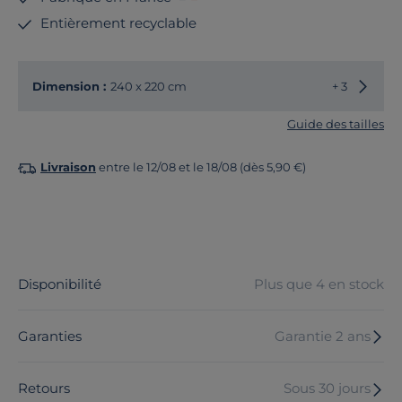
Entièrement recyclable
Choisir
Dimension :
240 x 220 cm
+ 3
Guide des tailles
Livraison
entre le 12/08 et le 18/08 (dès 5,90 €)
Disponibilité
Plus que 4 en stock
Garanties
Garantie 2 ans
Retours
Sous 30 jours