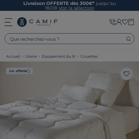
Livraison OFFERTE dès 300€*
jusqu’au
18/08
Voir la sélection
Que recherchez-vous ?
Accueil
>
Literie
>
Equipement du lit
>
Couettes
Liv. offerte