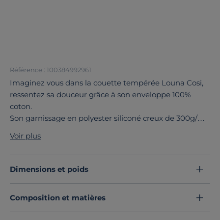
Référence : 100384992961
Imaginez vous dans la couette tempérée Louna Cosi,
ressentez sa douceur grâce à son enveloppe 100%
coton.
Son garnissage en polyester siliconé creux de 300g/m²
est idéal pour les mi-saisons.
Voir plus
Son piquage trapèze n’est pas que pour faire de cette
couette une beauté, cela sert aussi a offrir un gonflant
afin de rendre votre couette encore plus accueillante !
Dimensions et poids
Elle vous offre aussi une tranquillité pour les acariens,
elle possède une substance active d’origine végétale à
Composition et matières
base de géraniol qui crée une barrière contre les
acariens.