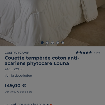
COSI PAR CAMIF
7
avis
Couette tempérée coton anti-
acariens phytocare Louna
-
240 x 220 cm
Voir la description
149,00 €
Dont 0,80 € d'éco-part
Fabriqué en France