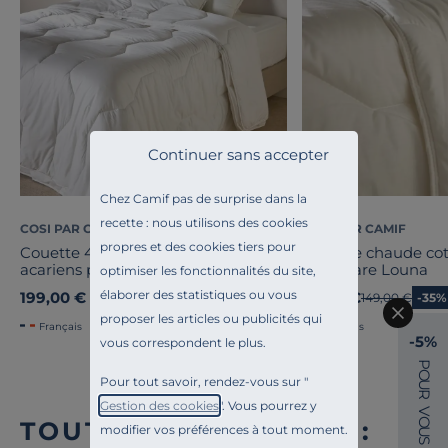
Continuer sans accepter
Chez Camif pas de surprise dans la
recette : nous utilisons des cookies
COSI PAR CAMIF
COSI PAR CAMIF
propres et des cookies tiers pour
Couette 4 saisons coton anti-
Couette chaude cot
acariens phytocare Louna
phytocare Louna
optimiser les fonctionnalités du site,
élaborer des statistiques ou vous
199,00 €
96,85 €
Ancien prix
149,00 €
-35%
proposer les articles ou publicités qui
Français
Français
-5%
vous correspondent le plus.
P
O
Pour tout savoir, rendez-vous sur "
U
R
Gestion des cookies
". Vous pourrez y
V
O
TOUTE NOTRE OFFRE :
modifier vos préférences à tout moment.
U
S