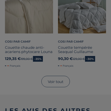
COSI PAR CAMIF
COSI PAR CAMIF
Couette chaude anti-
Couette tempérée
acariens phytocare Louna
Seaqual Guillaume
129,35 €
90,30 €
Ancien prix
199,00 €
-35%
Ancien prix
129,00 €
-30%
Français
Français
Voir tout
LES AVIS DES AUTRES