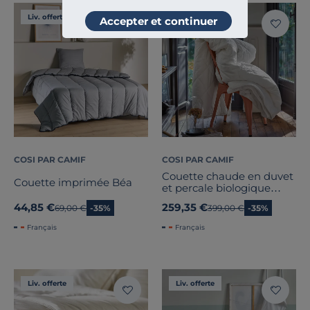
Liv. offerte
Liv. offerte
Accepter et continuer
COSI PAR CAMIF
COSI PAR CAMIF
Couette chaude en duvet
Couette imprimée Béa
et percale biologique
Camélia
44,85 €
259,35 €
Ancien prix
69,00 €
-35%
Ancien prix
399,00 €
-35%
Français
Français
Liv. offerte
Liv. offerte