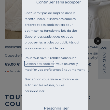
Continuer sans accepter
Chez Camif pas de surprise dans la
recette : nous utilisons des cookies
propres et des cookies tiers pour
optimiser les fonctionnalités du site,
élaborer des statistiques ou vous
proposer les articles ou publicités qui
ESSENTIELS PAR CAMIF
COSI PAR CAMIF
-5%
vous correspondent le plus.
Couette 4 saisons c
P
Couette Tempérée Pacôme
O
acariens phytocare
Pour tout savoir, rendez-vous sur "
U
R
Gestion des cookies
". Vous pourrez y
69,00 €
249,00 €
V
O
modifier vos préférences à tout moment.
U
Français
Français
S
Bien sûr on vous laisse le choix de les
autoriser, les refuser, ou les
personnaliser.
TOUTE NOTRE OFFRE :
COUETTES
Personnaliser