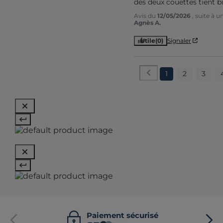
des deux couettes tient bi
Avis du
12/05/2026
, suite à 
Agnès A.
Utile
(0)
Signaler
1
2
3
Paiement sécurisé