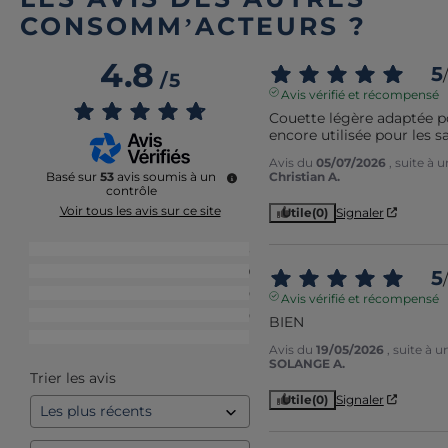
CONSOMM’ACTEURS ?
4.8
5
/
/
5
Avis vérifié et récompensé
Couette légère adaptée po
encore utilisée pour les sa
Avis du
05/07/2026
, suite à
Christian A.
Basé sur
53
avis soumis à un
contrôle
Voir tous les avis sur ce site
Utile
(0)
Signaler
5
étoiles
43
4
étoiles
9
5
/
3
étoiles
0
Avis vérifié et récompensé
2
étoiles
0
BIEN
1
étoile
1
Avis du
19/05/2026
, suite à 
SOLANGE A.
Trier les avis
Utile
(0)
Signaler