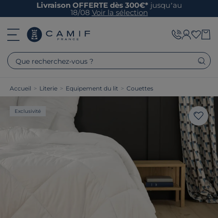
Livraison OFFERTE dès 300€*
jusqu’au
18/08
Voir la sélection
Que recherchez-vous ?
Accueil
>
Literie
>
Equipement du lit
>
Couettes
Exclusivité