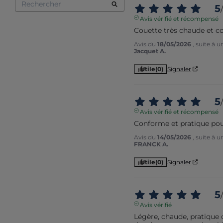
5
/
Avis vérifié et récompensé
Couette très chaude et c
Avis du
18/05/2026
, suite à 
Jacquet A.
Utile
(0)
Signaler
5
/
Avis vérifié et récompensé
Conforme et pratique pou
Avis du
14/05/2026
, suite à 
FRANCK A.
Utile
(0)
Signaler
5
/
Avis vérifié
Légère, chaude, pratique 