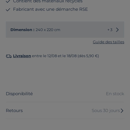
Contient des matériaux recyclés
Fabricant avec une démarche RSE
Choisir
Dimension :
240 x 220 cm
+ 3
Guide des tailles
Livraison
entre le 12/08 et le 18/08 (dès 5,90 €)
Disponibilité
En stock
Retours
Sous 30 jours