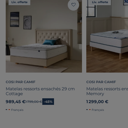
Liv. offerte
Liv. offerte
COSI PAR CAMIF
COSI PAR CAMIF
Matelas ressorts ensachés 29 cm
Matelas ressorts e
Cottage
Memory
989,45 €
1 299,00 €
Ancien prix
1 799,00 €
-45%
Français
Français