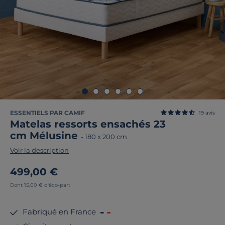
ESSENTIELS PAR CAMIF
19
avis
Matelas ressorts ensachés 23
cm Mélusine
-
180 x 200 cm
Voir la description
499,00 €
Dont 15,00 € d'éco-part
Fabriqué en France