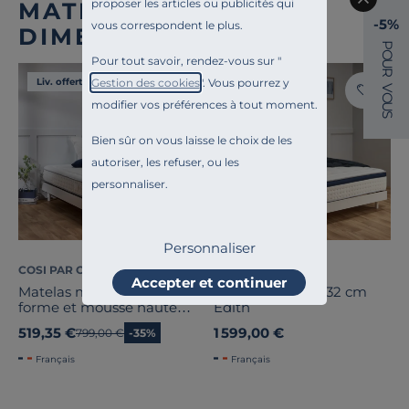
proposer les articles ou publicités qui
MATELAS TOUTES
-5%
vous correspondent le plus.
DIMENSIONS
P
O
Pour tout savoir, rendez-vous sur "
U
R
Liv. offerte
Liv. offerte
Gestion des cookies
". Vous pourrez y
V
O
modifier vos préférences à tout moment.
U
S
Bien sûr on vous laisse le choix de les
autoriser, les refuser, ou les
personnaliser.
Personnaliser
COSI PAR CAMIF
COSI PAR CAMIF
Accepter et continuer
Matelas mémoire de
Matelas hybride 32 cm
forme et mousse haute
Edith
densité épaisseur 22cm
519,35 €
1 599,00 €
Ancien prix
799,00 €
-35%
Ernest
Français
Français