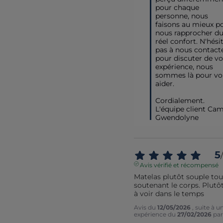
pour chaque 
personne, nous 
faisons au mieux po
nous rapprocher du
réel confort. N'hésit
pas à nous contacte
pour discuter de vot
expérience, nous 
sommes là pour vou
aider.

Cordialement.

L'équipe client Cami
Gwendolyne
5
/
Avis vérifié et récompensé
Matelas plutôt souple tout
soutenant le corps. Plutôt s
à voir dans le temps
Avis du
12/05/2026
, suite à u
expérience du
27/02/2026
pa