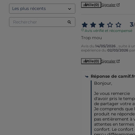
Utile
(0)
Signaler
3
/
Avis vérifié et récompensé
Trop mou
Avis du
14/05/2026
, suite à u
expérience du
02/03/2026
pa
Utile
(0)
Signaler
Réponse de
camif.fr
Bonjour,

Je vous remercie 
d'avoir pris le temps
de partager votre av
Je comprends que l
produit ne réponde 
pas entièrement à v
attentes en termes 
confort. Le confort 
perçu différemment