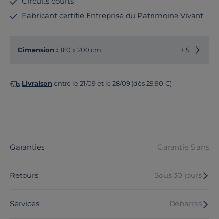
Circuits courts
Fabricant certifié Entreprise du Patrimoine Vivant
Choisir
Dimension :
180 x 200 cm
+ 5
Livraison
entre le 21/09 et le 28/09 (dès 29,90 €)
Garanties
Garantie 5 ans
Retours
Sous 30 jours
Services
Débarras