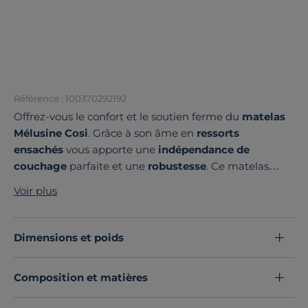
Référence : 100370292192
Offrez-vous le confort et le soutien ferme du
matelas
Mélusine Cosi
. Grâce à son âme en
ressorts
ensachés
vous apporte une
indépendance de
couchage
parfaite et une
robustesse
. Ce matelas
contient qu'une seule face de couchage ce qui permet
Voir plus
d'avoir des
matières qualitatives concentrées
que
d'un côté. Son galon bleu canard vous séduira par son
dynamisme.
Dimensions et poids
Découvrez toute notre sélection :
Matelas toutes dimensions
Composition et matières