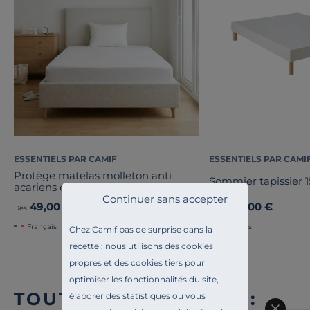
ESSENTIELS PAR CAMIF
ESSENTIELS PAR CAMI
Protège matelas molleton anti
Sommier tapissier 
acariens et bactérien Anais
Continuer sans accepter
49,00 €
349,00 €
Dès
Dès
Français
Français
Chez Camif pas de surprise dans la
recette : nous utilisons des cookies
propres et des cookies tiers pour
optimiser les fonctionnalités du site,
TOUTE NOTRE OFFRE :
élaborer des statistiques ou vous