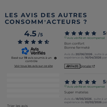
LES AVIS DES AUTRES
CONSOMM’ACTEURS ?
4.5
5
/
/
5
Avis vérifié et récompensé
Bon confort 

Bonne fermeté
Avis du
20/06/2026
, suite à 
expérience du
16/04/2026
pa
Basé sur
19
avis soumis à un
contrôle
Voir tous les avis sur ce site
Utile
(0)
Signaler
5
étoiles
13
4
étoiles
3
5
/
3
étoiles
3
Avis vérifié et récompensé
2
étoiles
0
Super matelas
1
étoile
0
Avis du
18/05/2026
, suite à u
expérience du
02/02/2026
pa
Trier les avis