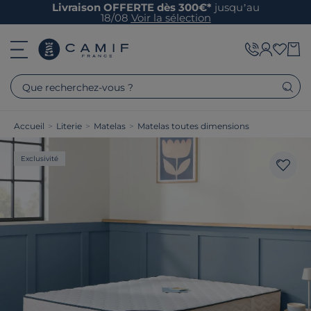
Livraison OFFERTE dès 300€*
jusqu’au
18/08
Voir la sélection
Que recherchez-vous ?
Accueil
>
Literie
>
Matelas
>
Matelas toutes dimensions
Exclusivité