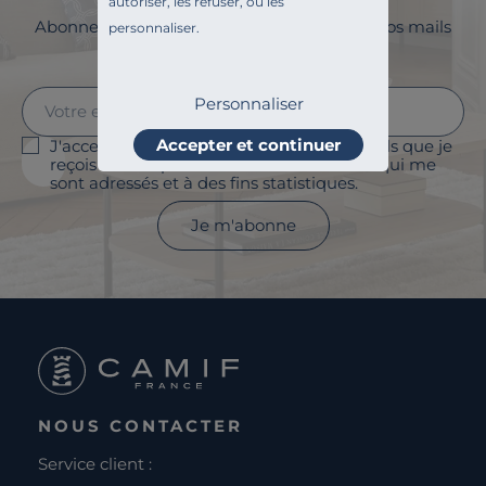
autoriser, les refuser, ou les
Abonnez-vous à la newsletter et surveillez vos mails
personnaliser.
pour profiter de 5% de remise !
Personnaliser
Accepter et continuer
J'accepte le suivi des ouvertures des emails que je
reçois afin de personnaliser les contenus qui me
sont adressés et à des fins statistiques.
Je m'abonne
NOUS CONTACTER
Service client :