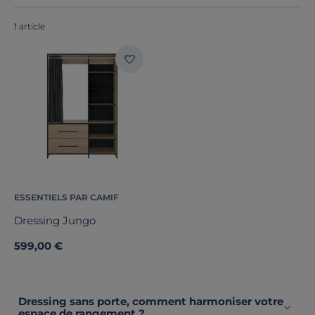
en France ou en Europe
!
1 article
Hauteur
Profondeur
Type de porte
1
Nombre de tiroirs
ESSENTIELS PAR CAMIF
Aménagement intérieur
Dressing Jungo
Marque
599,00 €
Stock
Certifications et labels
Dressing sans porte, comment harmoniser votre
espace de rangement ?