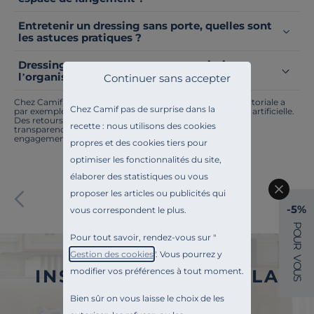
Pays de fabrication
Entretenir un dressing sans porte, quelles sont
les astuces pratiques ?
Dressing sans porte, comment optimiser
l’organisation ?
Continuer sans accepter
Chez Camif, on innove en permanence. Notre équipe éditoriale a
Chez Camif pas de surprise dans la
par exemple généré cette page à l'aide d'une intelligence artificielle.
Des retours ? Nous sommes à l'écoute. Tout comme la
recette : nous utilisons des cookies
transparence, l'amélioration continue fait partie de nos
engagements.
propres et des cookies tiers pour
optimiser les fonctionnalités du site,
élaborer des statistiques ou vous
Paiement sécurisé
proposer les articles ou publicités qui
-5%
vous correspondent le plus.
P
O
Pour tout savoir, rendez-vous sur "
U
R
Gestion des cookies
". Vous pourrez y
V
O
modifier vos préférences à tout moment.
INSCRIVEZ-VOUS À LA
U
S
NEWSLETTER
Bien sûr on vous laisse le choix de les