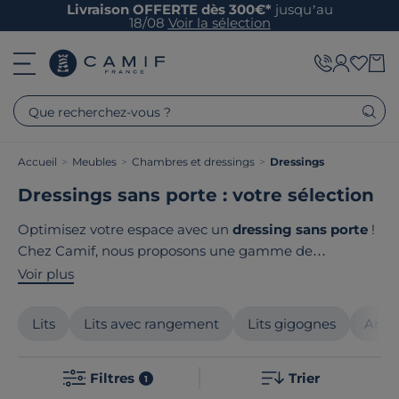
Livraison OFFERTE dès 300€*
jusqu’au
18/08
Voir la sélection
Que recherchez-vous ?
Accueil
>
Meubles
>
Chambres et dressings
>
Dressings
Dressings sans porte : votre sélection
Optimisez votre espace avec un
dressing sans porte
!
Chez Camif, nous proposons une gamme de
dressings ouverts
qui allient
praticité
et
design
Voir plus
contemporain
. Chaque modèle est conçu pour
s'adapter parfaitement à vos
besoins de rangement
.
Lits
Lits avec rangement
Lits gigognes
Armo
Profitez d’un espace ordonné où les vêtements et
accessoires sont facilement accessibles. Tous nos
Filtres
Trier
produits ont un point commun : ils sont tous
fabriqués
1