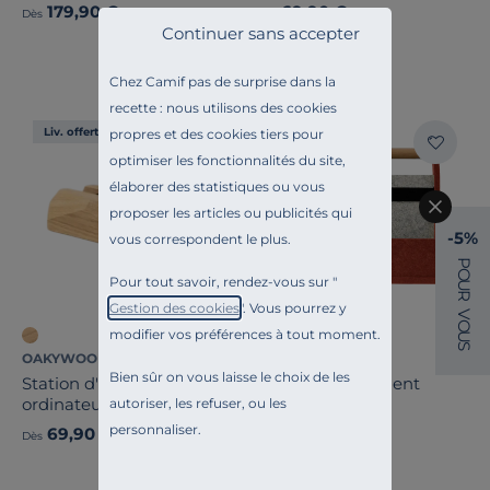
179,90 €
69,90 €
Dès
Dès
Continuer sans accepter
Chez Camif pas de surprise dans la
recette : nous utilisons des cookies
Liv. offerte
Liv. offerte
propres et des cookies tiers pour
optimiser les fonctionnalités du site,
élaborer des statistiques ou vous
proposer les articles ou publicités qui
-5%
vous correspondent le plus.
P
O
Pour tout savoir, rendez-vous sur "
U
R
Gestion des cookies
". Vous pourrez y
V
O
modifier vos préférences à tout moment.
U
S
OAKYWOOD
MANADE
Bien sûr on vous laisse le choix de les
Station d'accueil
Boite de rangement
ordinateur
Youme
autoriser, les refuser, ou les
personnaliser.
69,90 €
199,00 €
Dès
Dès
Français