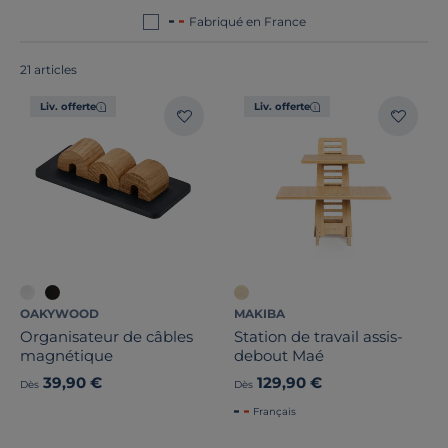
France ou en Europe
!
Fabriqué en France
21 articles
Liv. offerte
Liv. offerte
Bois massif
Largeur
OAKYWOOD
MAKIBA
Organisateur de câbles
Station de travail assis-
magnétique
debout Maé
Hauteur
39,90 €
129,90 €
Dès
Dès
Profondeur
Français