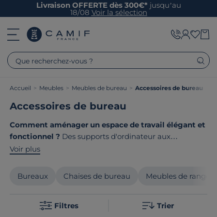
Livraison OFFERTE dès 300€*
jusqu’au
18/08
Voir la sélection
Que recherchez-vous ?
Accueil
>
Meubles
>
Meubles de bureau
>
Accessoires de bureau
Accessoires de bureau
Comment aménager un espace de travail élégant et
fonctionnel ?
Des supports d'ordinateur aux
organisateurs en bois noble, découvrez nos
Voir plus
accessoires de bureau haut de gamme
fabriqués
avec soin. Chez Camif, nous sélectionnons des produits
Bureaux
Chaises de bureau
Meubles de rangem
alliant design et éco-conception pour sublimer votre
bureau tout en respectant vos valeurs. Le point
Filtres
Trier
commun de nos produits ? Ils sont tous
fabriqués en