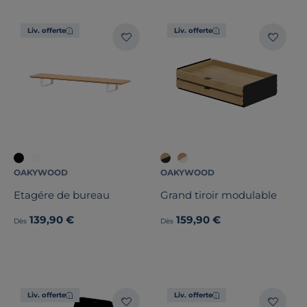
Marque
Liv. offerte
Liv. offerte
Note des clients
Stock
Certifications et labels
Pays de fabrication
OAKYWOOD
OAKYWOOD
Etagére de bureau
Grand tiroir modulable
139,90 €
159,90 €
Dès
Dès
Liv. offerte
Liv. offerte