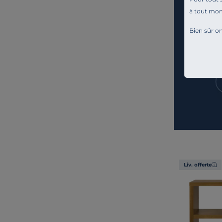
à tout mo
Bien sûr on
Liv. offerte