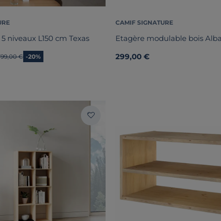
URE
CAMIF SIGNATURE
 5 niveaux L150 cm Texas
Etagère modulable bois Alb
299,00 €
Ancien prix
799,00 €
-20%