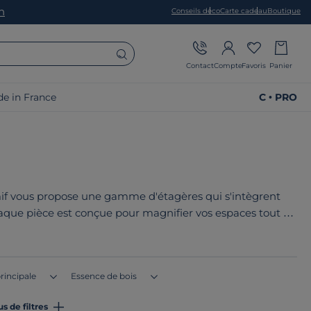
on
Conseils déco
Carte cadeau
Boutique
Contact
Compte
Favoris
Panier
e in France
C • PRO
f vous propose une gamme d'étagères qui s'intègrent
haque pièce est conçue pour magnifier vos espaces tout en
s, idéales pour personnaliser votre intérieur. Le point
qués en France ou en Europe
!
rincipale
Essence de bois
us de filtres