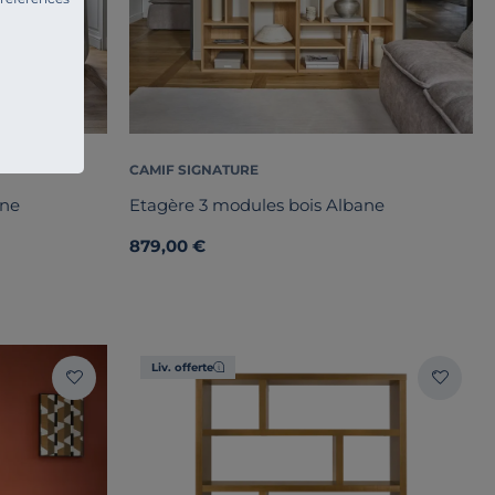
CAMIF SIGNATURE
ane
Etagère 3 modules bois Albane
879,00 €
Liv. offerte