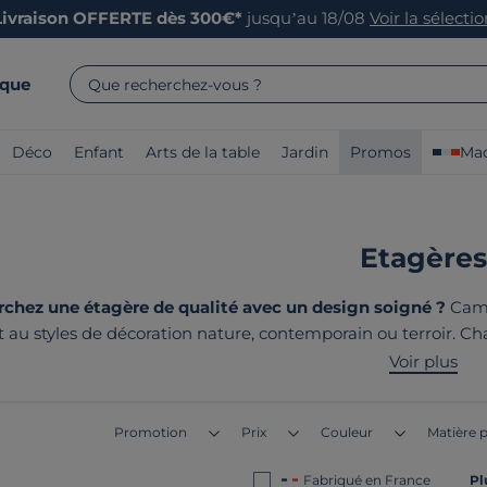
Livraison OFFERTE dès 300€*
jusqu’au 18/08
Voir la sélecti
rque
Que recherchez-vous ?
Déco
Enfant
Arts de la table
Jardin
Promos
Mad
Etagères
chez une étagère de qualité avec un design soigné ?
Cami
 au styles de décoration nature, contemporain ou terroir. C
une praticité optimale. Nos étagères sont robustes et élégante
Voir plus
commun de nos produits ? Ils sont tous
fabri
Promotion
Prix
Couleur
Matière p
Fabriqué en France
Pl