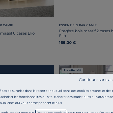
R CAMIF
ESSENTIELS PAR CAMIF
Etagère bois massif 2 cases 
massif 8 cases Elio
Elio
169,00 €
Liv. offerte
Continuer sans ac
pas de surprise dans la recette : nous utilisons des cookies propres et des
optimiser les fonctionnalités du site, élaborer des statistiques ou vous propo
 publicités qui vous correspondent le plus.
avoir, rendez-vous sur "
Gestion des cookies
". Vous pourrez y modifier vos 