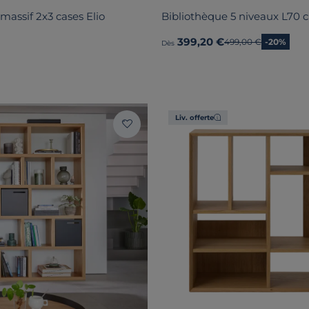
massif 2x3 cases Elio
Bibliothèque 5 niveaux L70 
399,20 €
Ancien prix
499,00 €
-20%
Dès
Liv. offerte