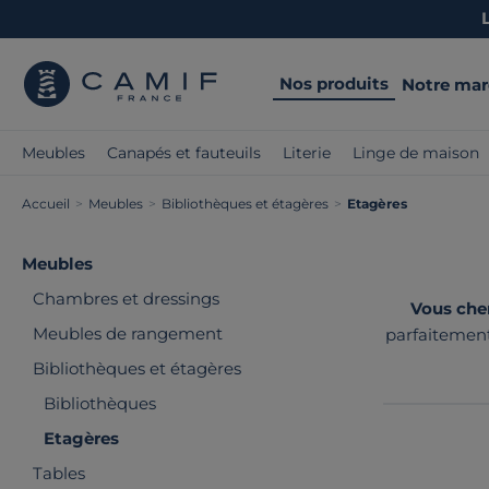
Nos produits
Notre ma
Meubles
Canapés et fauteuils
Literie
Linge de maison
Accueil
>
Meubles
>
Bibliothèques et étagères
>
Etagères
Meubles
Chambres et dressings
Vous cher
Meubles de rangement
parfaitement
offrant 
Bibliothèques et étagères
Bibliothèques
Etagères
Tables