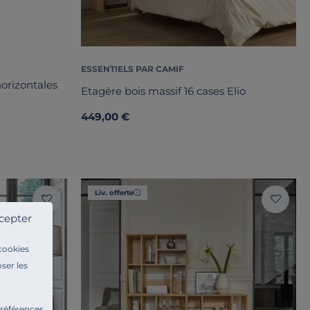
ESSENTIELS PAR CAMIF
horizontales
Etagère bois massif 16 cases Elio
449,00 €
Liv. offerte
cepter
 cookies
ser les
préférences