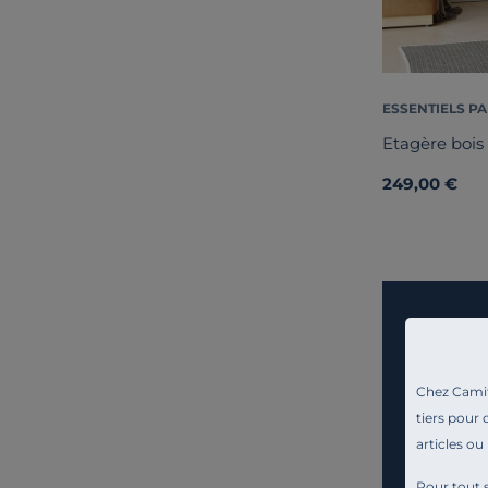
ESSENTIELS PA
Etagère bois 
249,00 €
Chez Camif 
tiers pour 
articles ou
Pour tout s