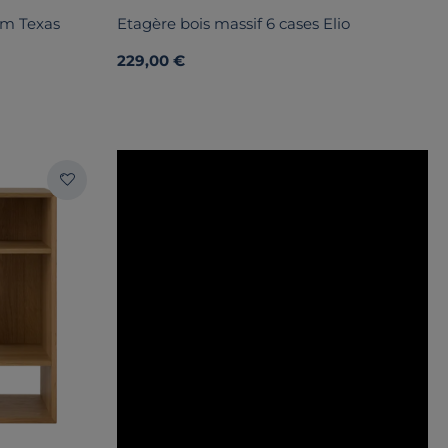
cm Texas
Etagère bois massif 6 cases Elio
229,00 €