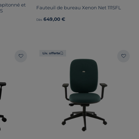
apitonné et
Fauteuil de bureau Xenon Net 111SFL
3S
649,00 €
Dès
Liv. offerte