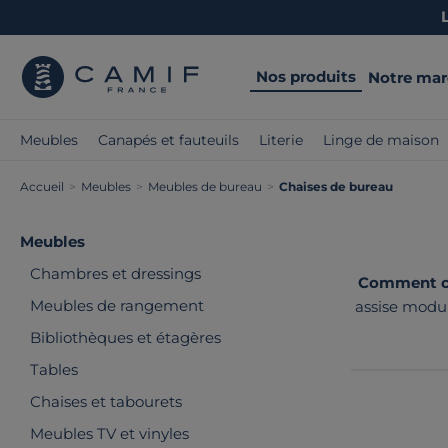
Nos produits
Notre ma
Meubles
Canapés et fauteuils
Literie
Linge de maison
Accueil
>
Meubles
>
Meubles de bureau
>
Chaises de bureau
Meubles
Chambres et dressings
Comment cho
Meubles de rangement
assise modul
des modèle
Bibliothèques et étagères
Tables
Chaises et tabourets
Meubles TV et vinyles