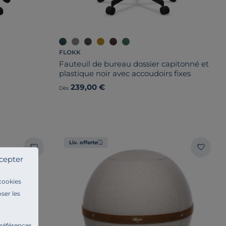
FLOKK
Fauteuil de bureau dossier capitonné et
plastique noir avec accoudoirs fixes
239,00 €
Dès
Liv. offerte
cepter
 cookies
ser les
préférences