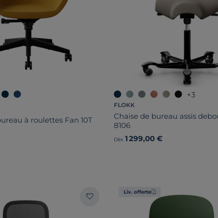
+3
FLOKK
Chaise de bureau assis debo
bureau à roulettes Fan 10T
8106
1 299,00 €
Dès
Liv. offerte