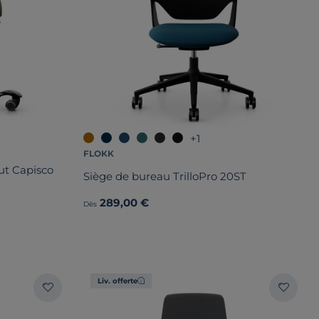
+1
FLOKK
ut Capisco
Siège de bureau TrilloPro 20ST
289,00 €
Dès
Liv. offerte