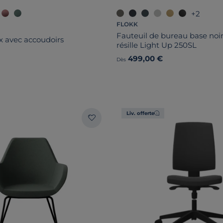
+2
FLOKK
Fauteuil de bureau base noir
 avec accoudoirs
résille Light Up 250SL
499,00 €
Dès
Liv. offerte