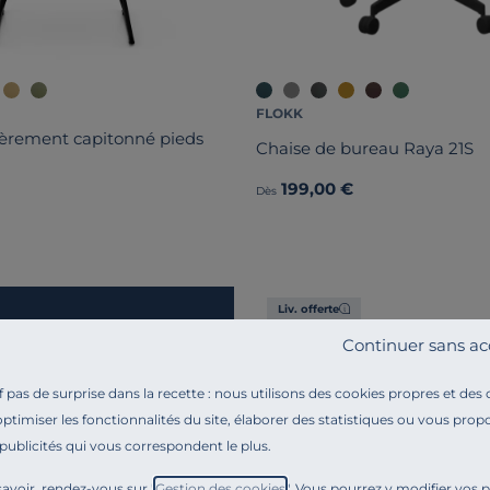
FLOKK
ièrement capitonné pieds
Chaise de bureau Raya 21S
199,00 €
Dès
Liv. offerte
Continuer sans ac
pas de surprise dans la recette : nous utilisons des cookies propres et des
optimiser les fonctionnalités du site, élaborer des statistiques ou vous propo
 publicités qui vous correspondent le plus.
avoir, rendez-vous sur "
Gestion des cookies
". Vous pourrez y modifier vos 