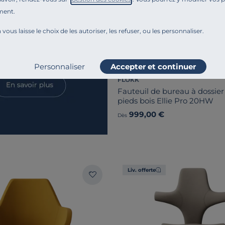
ment.
 vous laisse le choix de les autoriser, les refuser, ou les personnaliser.
Personnaliser
Accepter et continuer
FLOKK
Fauteuil de bureau à dossier
pieds bois Ellie Pro 20HW
999,00 €
Dès
Liv. offerte