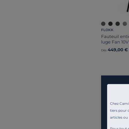
FLOKK
Fauteuil ent
luge Fan 10V
449,00 €
Dès
Chez Camif 
tiers pour 
articles ou
Pour tout s