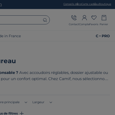
on
Conseils déco
Carte cadeau
Boutique
Contact
Compte
Favoris
Panier
e in France
C • PRO
ureau
onsable ?
Avec accoudoirs réglables, dossier ajustable ou
pour un confort optimal. Chez Camif, nous sélectionnons
onsable. Le point commun de nos produits ? Ils sont tous
en Europe
!
re principale
Largeur
us de filtres