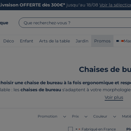
Livraison OFFERTE dès 300€*
jusqu’au 18/08
Voir la sélecti
rque
Que recherchez-vous ?
Déco
Enfant
Arts de la table
Jardin
Promos
Mad
Chaises de b
isir une chaise de bureau à la fois ergonomique et resp
able : les
chaises de bureau
s'adaptent à votre morphologie 
s qui allient bien-être au travail et fabrication locale resp
Voir plus
fabriqués en France ou 
Promotion
Prix
Couleur
Matiè
Fabriqué en France
Pl