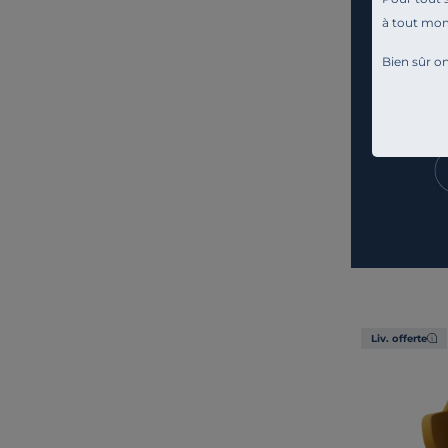
à tout mo
Bien sûr on
Liv. offerte