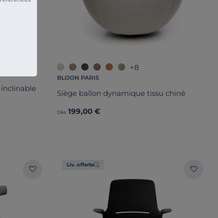
+8
BLOON PARIS
 inclinable
Siège ballon dynamique tissu chiné
199,00 €
Dès
Liv. offerte