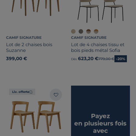
CAMIF SIGNATURE
CAMIF SIGNATURE
Lot de 2 chaises bois
Lot de 4 chaises tissu et
Suzanne
bois pieds métal Sofia
399,00 €
623,20 €
Ancien prix
779,00 €
-20%
Dès
Liv. offerte