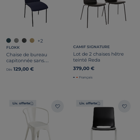
+2
CAMIF SIGNATURE
FLOKK
Lot de 2 chaises hêtre
Chaise de bureau
teinté Reda
capitonnée sans
accoudoirs pieds métal
379,00 €
129,00 €
Dès
Sun H
Français
Liv. offerte
Liv. offerte