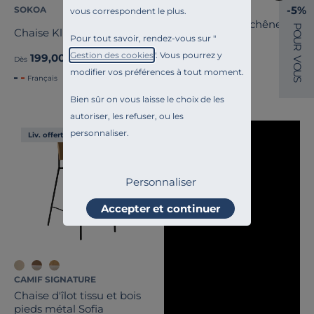
CAMIF SIGNATURE
-5%
SOKOA
vous correspondent le plus.
Lot de 2 chaises chêne
P
Chaise Klik
O
Reda
Pour tout savoir, rendez-vous sur "
U
R
Gestion des cookies
". Vous pourrez y
399,00 €
199,00 €
Dès
V
O
modifier vos préférences à tout moment.
U
Français
Français
S
Bien sûr on vous laisse le choix de les
autoriser, les refuser, ou les
personnaliser.
Liv. offerte
Personnaliser
Accepter et continuer
CAMIF SIGNATURE
Chaise d'îlot tissu et bois
pieds métal Sofia