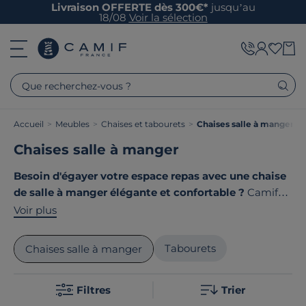
Livraison OFFERTE dès 300€*
jusqu’au
18/08
Voir la sélection
Que recherchez-vous ?
Accueil
>
Meubles
>
Chaises et tabourets
>
Chaises salle à manger
Chaises salle à manger
Besoin d'égayer votre espace repas avec une chaise
de salle à manger élégante et confortable ?
Camif
vous propose une sélection de chaises alliant design
Voir plus
innovant et confort. Que vous préfériez un style nature
avec des matières nobles ou un design contemporain
Tabourets
Chaises salle à manger
aux lignes épurées, vous trouverez votre bonheur.
Chaque modèle est pensé pour magnifier votre
Filtres
Trier
intérieur. Le point commun de nos produits ? Ils sont