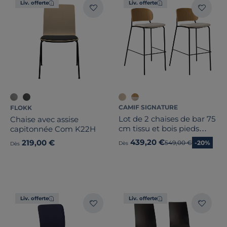
Liv. offerte
Liv. offerte
CAMIF SIGNATURE
FLOKK
Lot de 2 chaises de bar 75
Chaise avec assise
cm tissu et bois pieds
capitonnée Com K22H
métal Sofia
439,20 €
219,00 €
Ancien prix
549,00 €
-20%
Dès
Dès
Liv. offerte
Liv. offerte