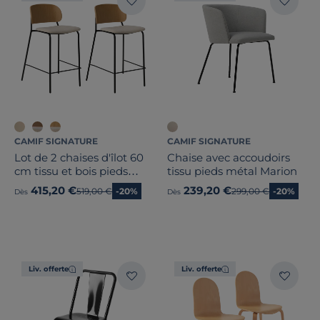
CAMIF SIGNATURE
CAMIF SIGNATURE
Lot de 2 chaises d'îlot 60
Chaise avec accoudoirs
cm tissu et bois pieds
tissu pieds métal Marion
métal Sofia
415,20 €
239,20 €
Ancien prix
519,00 €
-20%
Ancien prix
299,00 €
-20%
Dès
Dès
Liv. offerte
Liv. offerte