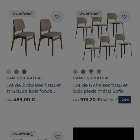
Bois massif
Liv. offerte
Liv. offerte
Largeur
Hauteur
Profondeur
Marque
CAMIF SIGNATURE
CAMIF SIGNATURE
Note des clients
Lot de 2 chaises tissu et
Lot de 6 chaises tissu et
structure bois foncé
bois pieds métal Sofia
Stock
Solane
459,00 €
919,20 €
Ancien prix
1 149,00 €
-20%
Dès
Dès
Pays de fabrication
Liv. offerte