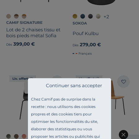
+2
CAMIF SIGNATURE
SOKOA
Lot de 2 chaises tissu et
Pouf Kulbu
bois pieds métal Sofia
399,00 €
279,00 €
Dès
Dès
Français
Liv. offerte
Liv. offerte
Continuer sans accepter
Chez Camif pas de surprise dans la
recette : nous utilisons des cookies
propres et des cookies tiers pour
optimiser les fonctionnalités du site,
élaborer des statistiques ou vous
+2
proposer les articles ou publicités qui