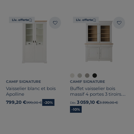
Marque
Note des clients
Liv. offerte
Liv. offerte
Stock
Pays de fabrication
CAMIF SIGNATURE
CAMIF SIGNATURE
Vaisselier blanc et bois
Buffet vaisselier bois
Apolline
massif 4 portes 3 tiroirs
Embellie
799,20 €
3 059,10 €
Ancien prix
999,00 €
-20%
Ancien prix
3 399,00 €
Dès
-10%