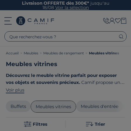
Livraison OFFERTE dès 300€*
jusqu’au
18/08
Voir la sélection
Que recherchez-vous ?
Accueil
>
Meubles
>
Meubles de rangement
>
Meubles vitrines
Meubles vitrines
Découvrez le meuble vitrine parfait pour exposer
vos objets et souvenirs précieux.
Camif propose une
large gamme de vitrines au design élégant, capables
Voir plus
de s'intégrer aisément dans les styles nature,
contemporain ou terroir. Que vous optiez pour un
Buffets
Meubles d'entrée
M
Meubles vitrines
modèle en bois massif ou avec des finitions modernes,
chaque pièce est conçue avec soin pour répondre à
Filtres
Trier
vos besoins. Le point commun de nos produits ? Ils