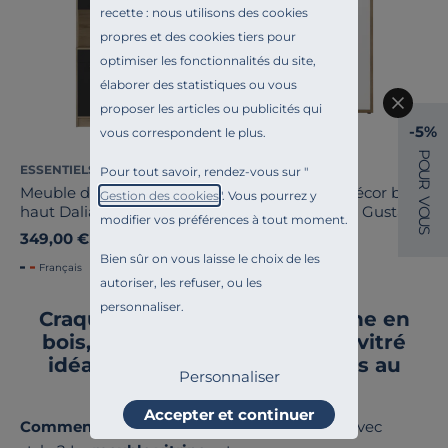
recette : nous utilisons des cookies
propres et des cookies tiers pour
optimiser les fonctionnalités du site,
élaborer des statistiques ou vous
proposer les articles ou publicités qui
-5%
vous correspondent le plus.
P
O
ESSENTIELS PAR CAMIF
CAMIF SIGNATURE
Pour tout savoir, rendez-vous sur "
U
R
Meuble de rangement
Meuble vitrine décor bois
Gestion des cookies
". Vous pourrez y
V
haut Dalia
et blanc 2 portes Gustave
O
modifier vos préférences à tout moment.
U
S
349,00 €
949,00 €
Bien sûr on vous laisse le choix de les
Français
Français
autoriser, les refuser, ou les
personnaliser.
Craquez pour un meuble vitrine en
bois, ce meuble bibliothèque vitré
idéal pour exposer vos trésors au
Personnaliser
salon
Accepter et continuer
Comment sublimer vos plus beaux objets
avec