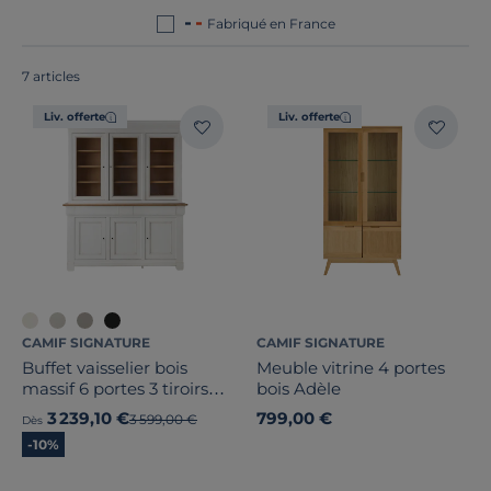
sont tous
fabriqués en France ou en Europe
!
Fabriqué en France
7 articles
Liv. offerte
Liv. offerte
Bois massif
Largeur
Hauteur
Profondeur
Type de porte
CAMIF SIGNATURE
CAMIF SIGNATURE
Buffet vaisselier bois
Meuble vitrine 4 portes
massif 6 portes 3 tiroirs
bois Adèle
Nombre de tiroirs
Embellie
3 239,10 €
799,00 €
Ancien prix
3 599,00 €
Dès
Nombre de portes
-10%