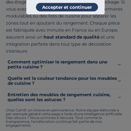
des étagères qui maximisent le volume de stockage. Si
Accepter et continuer
vous avez une grande cuisine, envisagez des armoires
modulables ou des îlots de cuisine pour séparer les
zones tout en ajoutant du rangement. Chaque pièce
est fabriquée avec minutie en France ou en Europe,
assurant ainsi un
haut standard de qualité
et une
intégration parfaite dans tout type de décoration
intérieure.
Comment optimiser le rangement dans une
petite cuisine ?
Quelle est la couleur tendance pour les meubles
de cuisine ?
Entretien des meubles de rangement cuisine,
quelles sont les astuces ?
Chez Camif, on innove en permanence. Notre équipe éditoriale a
par exemple généré cette page à l'aide d'une intelligence artificielle.
Des retours ? Nous sommes à l'écoute. Tout comme la
transparence, l'amélioration continue fait partie de nos
engagements.