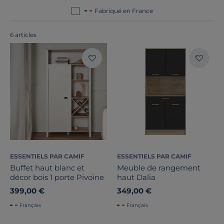
fabriqués en France ou en Europe
!
Fabriqué en France
6 articles
Bois massif
Largeur
Hauteur
Profondeur
ESSENTIELS PAR CAMIF
ESSENTIELS PAR CAMIF
Type de porte
Buffet haut blanc et
Meuble de rangement
décor bois 1 porte Pivoine
haut Dalia
Nombre de portes
399,00 €
349,00 €
Marque
Français
Français