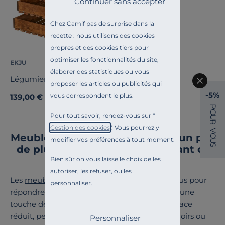
Continuer sans accepter
Chez Camif pas de surprise dans la
recette : nous utilisons des cookies
propres et des cookies tiers pour
optimiser les fonctionnalités du site,
EKJU
élaborer des statistiques ou vous
Légumier en Bois Edison
proposer les articles ou publicités qui
-5%
vous correspondent le plus.
139,00 €
P
O
Pour tout savoir, rendez-vous sur "
U
R
Gestion des cookies
". Vous pourrez y
V
Meuble de rangement cuisine : un pas
O
modifier vos préférences à tout moment.
U
S
de plus pour un intérieur élégant et
fonctionnel
Bien sûr on vous laisse le choix de les
autoriser, les refuser, ou les
Les
meubles de cuisine
chez Camif sont conçus pour
personnaliser.
répondre à tous vos besoins, tout en ajoutant une
touche de design à votre cuisine. Pour un espace
réduit, pensez à des meubles intégrant des tiroirs ou
Personnaliser