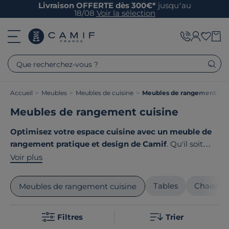
Livraison OFFERTE dès 300€*
jusqu’au
18/08
Voir la sélection
Que recherchez-vous ?
Accueil
>
Meubles
>
Meubles de cuisine
>
Meubles de rangement cui
Meubles de rangement cuisine
Optimisez votre espace cuisine avec un meuble de
rangement pratique et design de Camif
. Qu'il soit
nature, contemporain ou terroir, chaque pièce offre
Voir plus
des solutions astucieuses pour organiser vos ustensiles
et provisions. Découvrez des options comme des
Tables
Chaises 
Meubles de rangement cuisine
étagères réglables, des tiroirs spacieux et un design
élégant qui s'intègrent parfaitement à votre cuisine. Le
Filtres
Trier
point commun de nos produits ? Ils sont tous