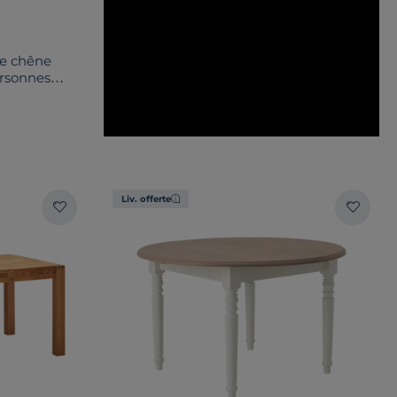
re chêne
ersonnes
Liv. offerte