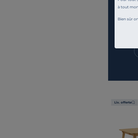
à tout mo
Bien sûr on
Liv. offerte