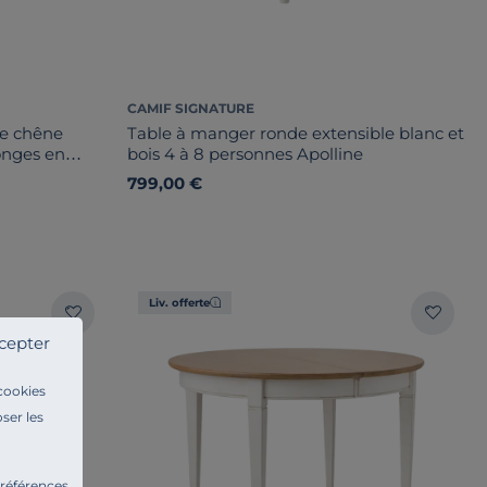
CAMIF SIGNATURE
re chêne
Table à manger ronde extensible blanc et
onges en
bois 4 à 8 personnes Apolline
799,00 €
Liv. offerte
cepter
 cookies
ser les
préférences