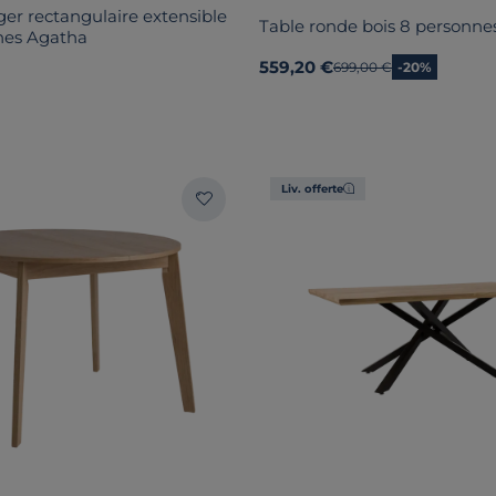
er rectangulaire extensible
Table ronde bois 8 personne
nes Agatha
559,20 €
Ancien prix
699,00 €
-20%
Liv. offerte