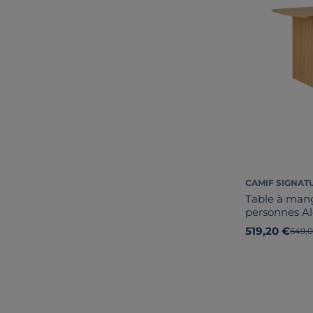
CAMIF SIGNAT
Table à mang
personnes Al
519,20 €
Ancie
649,