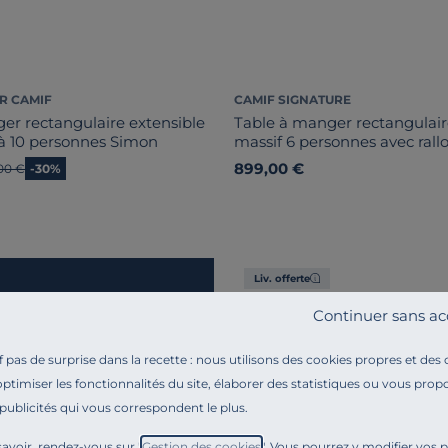
R CAMIF
CAMIF SIGNATURE
er rectangulaire extensible
Table à manger rectangulai
 à 10 personnes Simon
massif 6 personnes avec rall
option Luminescence
899,00 €
en prix
00 €
-30%
Liv. offerte
Continuer sans ac
pas de surprise dans la recette : nous utilisons des cookies propres et des
optimiser les fonctionnalités du site, élaborer des statistiques ou vous propo
 publicités qui vous correspondent le plus.
avoir, rendez-vous sur "
Gestion des cookies
". Vous pourrez y modifier vos 