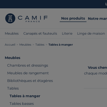
Nos produits
Notre ma
Meubles
Canapés et fauteuils
Literie
Linge de maison
Accueil
>
Meubles
>
Tables
>
Tables à manger
Meubles
Chambres et dressings
Vous cherc
Meubles de rangement
chaque modèle
qualité, ass
Bibliothèques et étagères
Tables
Tables à manger
Tables basses