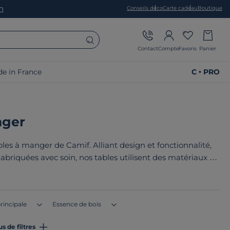
on
Conseils déco
Carte cadeau
Boutique
Contact
Compte
Favoris
Panier
e in France
C • PRO
nger
les à manger de Camif. Alliant design et fonctionnalité,
Fabriquées avec soin, nos tables utilisent des matériaux de
cale ou européenne. Le point commun de nos produits ? Ils
 ou en Europe
!
rincipale
Essence de bois
us de filtres