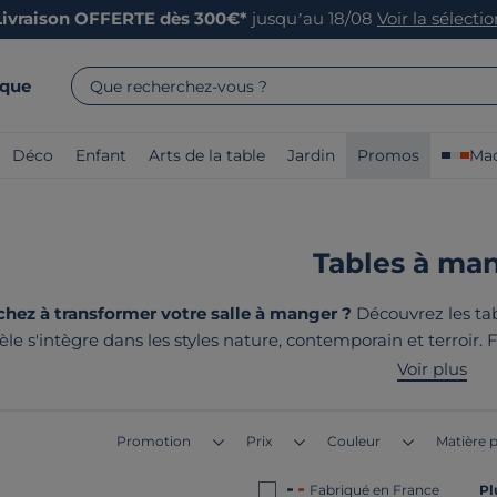
Livraison OFFERTE dès 300€*
jusqu’au 18/08
Voir la sélecti
rque
Que recherchez-vous ?
Déco
Enfant
Arts de la table
Jardin
Promos
Mad
Tables à ma
hez à transformer votre salle à manger ?
Découvrez les tab
 s'intègre dans les styles nature, contemporain et terroir. 
urant robustesse et esthétisme. Profitez d'une production lo
Voir plus
sont tous
fabriqués en France
Promotion
Prix
Couleur
Matière p
Fabriqué en France
Pl