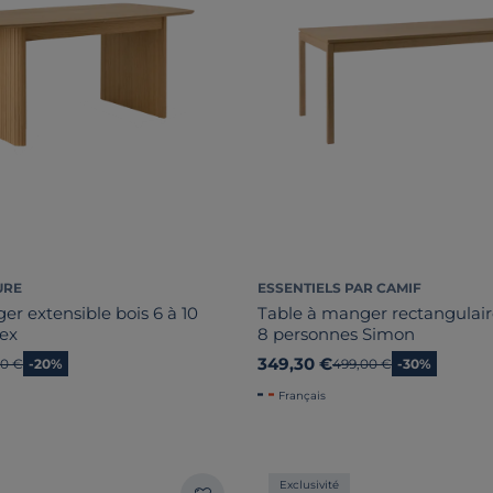
URE
ESSENTIELS PAR CAMIF
er extensible bois 6 à 10
Table à manger rectangulair
ex
8 personnes Simon
349,30 €
n prix
00 €
-20%
Ancien prix
499,00 €
-30%
Français
Exclusivité