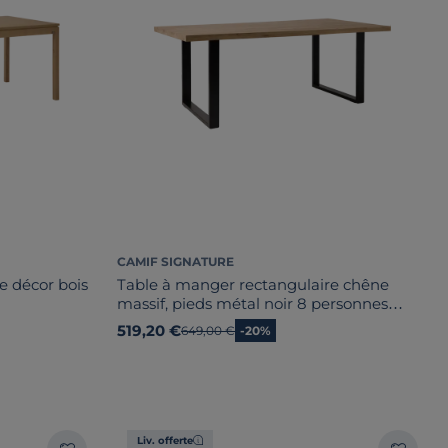
CAMIF SIGNATURE
e décor bois
Table à manger rectangulaire chêne
massif, pieds métal noir 8 personnes
Valencia
519,20 €
Ancien prix
649,00 €
-20%
Liv. offerte