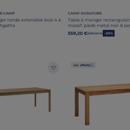
R CAMIF
CAMIF SIGNATURE
er ronde extensible bois 4 à
Table à manger rectangulai
 Agatha
massif, pieds métal noir 8 p
Victoire
559,20 €
Ancien prix
699,00 €
-20%
Liv. offerte