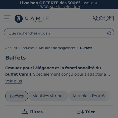
Livraison OFFERTE dès 300€*
jusqu’au
18/08
Voir la sélection
Que recherchez-vous ?
Accueil
>
Meubles
>
Meubles de rangement
>
Buffets
Buffets
Craquez pour l'élégance et la fonctionnalité du
buffet Camif
. Spécialement conçu pour s'adapter à
votre style de vie, ce meuble allie un design raffiné à
Voir plus
une robustesse incontournable. Parfait pour ranger
votre vaisselle ou exposer vos objets décoratifs, il
Meubles vitrines
Meubles d'entrée
M
Buffets
s'inscrit dans la gamme contemporaine de Camif.
Choisissez parmi nos styles et trouvez le buffet idéal.
Filtres
Trier
Le point commun de nos produits ? Ils sont tous