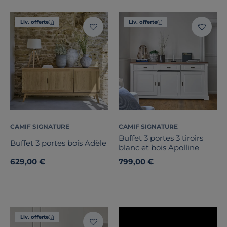
Profondeur
Liv. offerte
Liv. offerte
Type de porte
Nombre de tiroirs
Nombre de portes
Marque
Note des clients
CAMIF SIGNATURE
CAMIF SIGNATURE
Buffet 3 portes 3 tiroirs
Buffet 3 portes bois Adèle
blanc et bois Apolline
Stock
629,00 €
799,00 €
Certifications et labels
Pays de fabrication
Liv. offerte