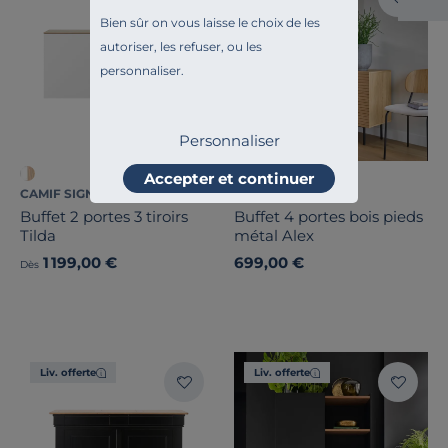
Bien sûr on vous laisse le choix de les
autoriser, les refuser, ou les
personnaliser.
Personnaliser
Accepter et continuer
CAMIF SIGNATURE
CAMIF SIGNATURE
Buffet 2 portes 3 tiroirs
Buffet 4 portes bois pieds
Tilda
métal Alex
1 199,00 €
699,00 €
Dès
Liv. offerte
Liv. offerte