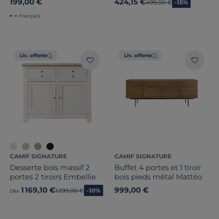
199,00 €
424,15 €
Ancien prix
499,00 €
-15%
Français
Liv. offerte
Liv. offerte
CAMIF SIGNATURE
CAMIF SIGNATURE
Desserte bois massif 2
Buffet 4 portes et 1 tiroir
portes 2 tiroirs Embellie
bois pieds métal Mattéo
1 169,10 €
999,00 €
Ancien prix
1 299,00 €
-10%
Dès