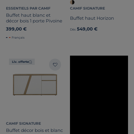
ESSENTIELS PAR CAMIF
CAMIF SIGNATURE
Buffet haut blanc et
Buffet haut Horizon
décor bois 1 porte Pivoine
399,00 €
549,00 €
Dès
Français
Liv. offerte
CAMIF SIGNATURE
Buffet décor bois et blanc