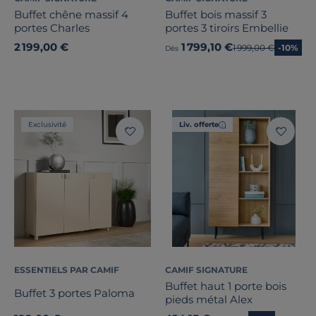
Buffet chêne massif 4
Buffet bois massif 3
portes Charles
portes 3 tiroirs Embellie
2 199,00 €
1 799,10 €
Ancien prix
1 999,00 €
-10%
Dès
Exclusivité
Liv. offerte
ESSENTIELS PAR CAMIF
CAMIF SIGNATURE
Buffet haut 1 porte bois
Buffet 3 portes Paloma
pieds métal Alex