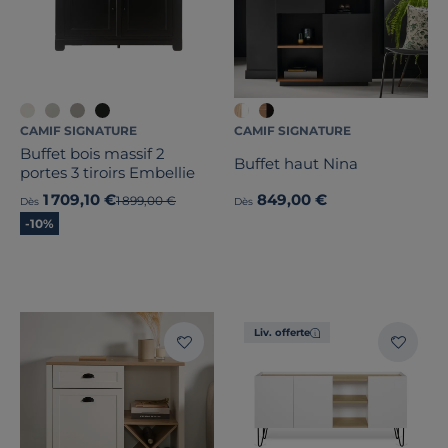
CAMIF SIGNATURE
CAMIF SIGNATURE
Buffet bois massif 2
Buffet haut Nina
portes 3 tiroirs Embellie
1 709,10 €
849,00 €
Ancien prix
1 899,00 €
Dès
Dès
-10%
Liv. offerte