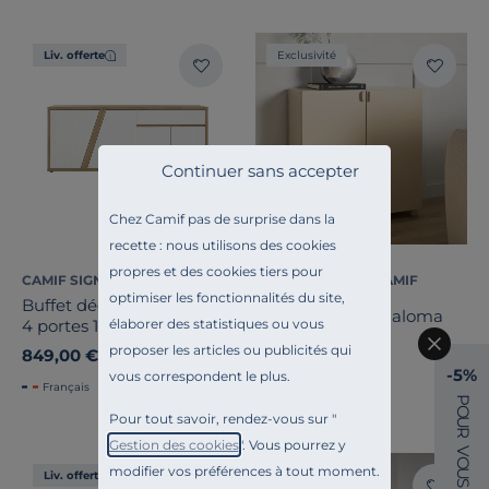
Liv. offerte
Exclusivité
Continuer sans accepter
Chez Camif pas de surprise dans la
recette : nous utilisons des cookies
propres et des cookies tiers pour
CAMIF SIGNATURE
ESSENTIELS PAR CAMIF
optimiser les fonctionnalités du site,
Buffet décor bois et blanc
Buffet 2 portes Paloma
élaborer des statistiques ou vous
4 portes 1 tiroir Gustave
proposer les articles ou publicités qui
849,00 €
179,00 €
-5%
vous correspondent le plus.
Français
Français
P
O
Pour tout savoir, rendez-vous sur "
U
R
Gestion des cookies
". Vous pourrez y
V
O
modifier vos préférences à tout moment.
U
Liv. offerte
Liv. offerte
S