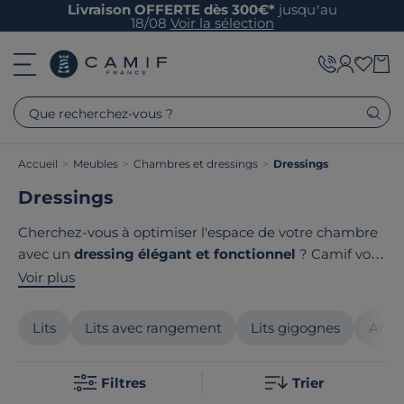
Livraison OFFERTE dès 300€*
jusqu’au
18/08
Voir la sélection
Que recherchez-vous ?
Accueil
>
Meubles
>
Chambres et dressings
>
Dressings
Dressings
Cherchez-vous à optimiser l'espace de votre chambre
avec un
dressing élégant et fonctionnel
? Camif vous
propose des dressings adaptés à tous les intérieurs.
Voir plus
Découvrez des rangements ingénieux, des finitions de
qualité et un design contemporain. Ils s'intègrent
Lits
Lits avec rangement
Lits gigognes
Armo
parfaitement à votre espace et d'ajouter une touche
contemporaine à votre intérieur. Le point commun de
Filtres
Trier
nos produits ? Ils sont tous
fabriqués en France
ou en