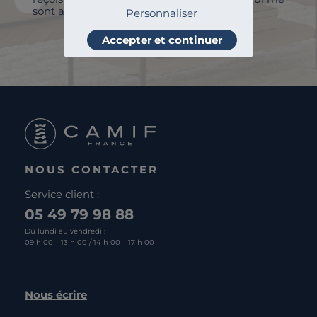
sont adressés et à des fins statistiques.
Personnaliser
Je m'abonne
Accepter et continuer
NOUS CONTACTER
Service client :
05 49 79 98 88
Du lundi au vendredi :
09 h 00 – 13 h 00 / 14 h 00 – 17 h 00
Nous écrire