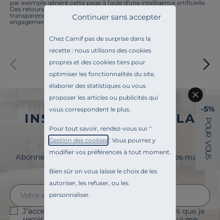
par exemple généré cette page à l'aide d'une intelligence artificielle.
Des retours ? Nous sommes à l'écoute. Tout comme la
transparence, l'amélioration continue fait partie de nos
Continuer sans accepter
engagements.
Chez Camif pas de surprise dans la
recette : nous utilisons des cookies
Paiement sécurisé
propres et des cookies tiers pour
optimiser les fonctionnalités du site,
élaborer des statistiques ou vous
proposer les articles ou publicités qui
-5%
vous correspondent le plus.
INSCRIVEZ-VOUS À LA
P
O
Pour tout savoir, rendez-vous sur "
U
NEWSLETTER
R
Gestion des cookies
". Vous pourrez y
V
O
modifier vos préférences à tout moment.
U
Abonnez-vous à la newsletter et surveillez vos mails
S
pour profiter de 5% de remise !
Bien sûr on vous laisse le choix de les
autoriser, les refuser, ou les
personnaliser.
J'accepte le suivi des ouvertures des emails que je
reçois afin de personnaliser les contenus qui me