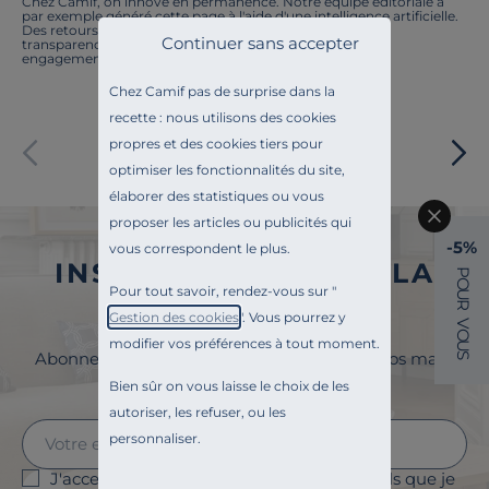
Chez Camif, on innove en permanence. Notre équipe éditoriale a
par exemple généré cette page à l'aide d'une intelligence artificielle.
Des retours ? Nous sommes à l'écoute. Tout comme la
Continuer sans accepter
transparence, l'amélioration continue fait partie de nos
engagements.
Chez Camif pas de surprise dans la
recette : nous utilisons des cookies
Paiement sécurisé
propres et des cookies tiers pour
optimiser les fonctionnalités du site,
élaborer des statistiques ou vous
proposer les articles ou publicités qui
-5%
vous correspondent le plus.
INSCRIVEZ-VOUS À LA
P
O
Pour tout savoir, rendez-vous sur "
U
NEWSLETTER
R
Gestion des cookies
". Vous pourrez y
V
O
modifier vos préférences à tout moment.
U
Abonnez-vous à la newsletter et surveillez vos mails
S
pour profiter de 5% de remise !
Bien sûr on vous laisse le choix de les
autoriser, les refuser, ou les
personnaliser.
J'accepte le suivi des ouvertures des emails que je