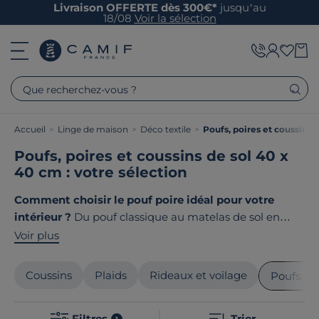
Livraison OFFERTE dès 300€*
jusqu’au
18/08
Voir la sélection
Que recherchez-vous ?
Accueil
>
Linge de maison
>
Déco textile
>
Poufs, poires et coussins d
Poufs, poires et coussins de sol 40 x
40 cm : votre sélection
Comment choisir le pouf poire idéal pour votre
intérieur ?
Du pouf classique au matelas de sol en
passant par les coussins géants, chaque modèle
Voir plus
apporte son lot de confort et de style à votre déco. Des
matériaux de qualité, des designs modernes et une
Coussins
Plaids
Rideaux et voilage
Poufs, po
fabrication plus responsable font de nos poufs poire
des pièces uniques pour votre salon ou votre chambre.
Filtres
Trier
1