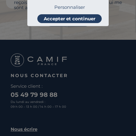
reçois afin de personnaliser les contenus qui me
Personnaliser
sont adressés et à des fins statistiques.
Accepter et continuer
Je m'abonne
NOUS CONTACTER
Service client :
05 49 79 98 88
Du lundi au vendredi :
09 h 00 – 13 h 00 / 14 h 00 – 17 h 00
Nous écrire