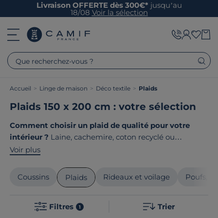
Livraison OFFERTE dès 300€*
jusqu’au
18/08
Voir la sélection
Que recherchez-vous ?
Accueil
>
Linge de maison
>
Déco textile
>
Plaids
Plaids 150 x 200 cm : votre sélection
Comment choisir un plaid de qualité pour votre
intérieur ?
Laine, cachemire, coton recyclé ou
mohair ? Que votre plaid serve de jeté de canapé
Voir plus
décoratif ou de couverture douillette pour vos soirées
cocooning, son choix mérite attention. Matières nobles,
Coussins
Rideaux et voilage
Poufs, po
Plaids
finitions soignées, design contemporain, faites le choix
de la qualité. Le point commun de nos produits ? Ils
Filtres
Trier
sont tous
fabriqués en France ou en Europe
!
1