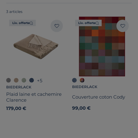
3 articles
Liv. offerte
Liv. offerte
Marque
Note des clients
Stock
Pays de fabrication
+5
BIEDERLACK
BIEDERLACK
Plaid laine et cachemire
Couverture coton Cody
Clarence
99,00 €
179,00 €