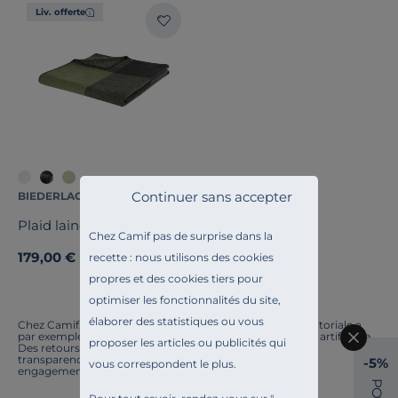
Liv. offerte
Continuer sans accepter
BIEDERLACK
Plaid laine mérinos Béryl
Chez Camif pas de surprise dans la
179,00 €
recette : nous utilisons des cookies
propres et des cookies tiers pour
optimiser les fonctionnalités du site,
élaborer des statistiques ou vous
Chez Camif, on innove en permanence. Notre équipe éditoriale a
par exemple généré cette page à l'aide d'une intelligence artificielle.
proposer les articles ou publicités qui
Des retours ? Nous sommes à l'écoute. Tout comme la
transparence, l'amélioration continue fait partie de nos
-5%
vous correspondent le plus.
engagements.
P
O