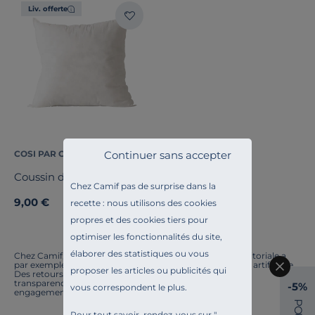
Liv. offerte
Continuer sans accepter
COSI PAR CAMIF
Coussin de garnissage
Chez Camif pas de surprise dans la
9,00 €
recette : nous utilisons des cookies
propres et des cookies tiers pour
optimiser les fonctionnalités du site,
élaborer des statistiques ou vous
Chez Camif, on innove en permanence. Notre équipe éditoriale a
par exemple généré cette page à l'aide d'une intelligence artificielle.
proposer les articles ou publicités qui
Des retours ? Nous sommes à l'écoute. Tout comme la
transparence, l'amélioration continue fait partie de nos
-5%
vous correspondent le plus.
engagements.
P
O
Pour tout savoir, rendez-vous sur "