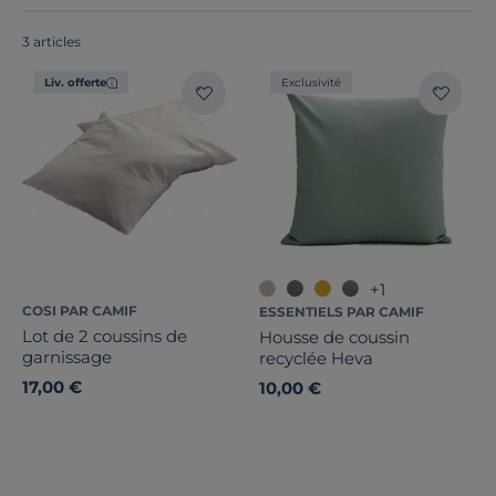
fabriqués en France ou en Europe
!
3 articles
Liv. offerte
Exclusivité
Dimension
1
Marque
Composition du garnissage
Note des clients
+1
COSI PAR CAMIF
ESSENTIELS PAR CAMIF
Stock
Lot de 2 coussins de
Housse de coussin
garnissage
recyclée Heva
Pays de fabrication
17,00 €
10,00 €