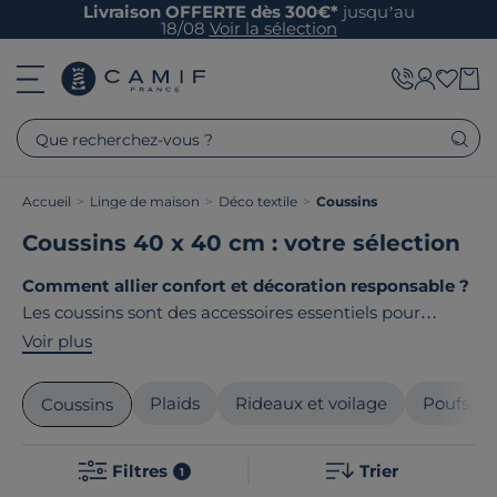
Livraison OFFERTE dès 300€*
jusqu’au
18/08
Voir la sélection
Que recherchez-vous ?
Accueil
>
Linge de maison
>
Déco textile
>
Coussins
Coussins 40 x 40 cm : votre sélection
Comment allier confort et décoration responsable ?
Les coussins sont des accessoires essentiels pour
sublimer votre intérieur. Carrés, rectangulaires ou
Voir plus
ronds, nos coussins apportent style et douceur à votre
salon, votre chambre ou votre extérieur. Confectionnés
Plaids
Rideaux et voilage
Poufs, po
Coussins
avec soin dans des matières nobles comme le lin ou le
coton, ils vous garantissent qualité et longévité. Le
Filtres
Trier
point commun de nos produits ? Ils sont tous
1