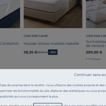
COSI PAR CAMIF
COSI PAR CA
Surmatelas
Constantin
Housse rénove matelas Isabelle
de canard, 
38,35 €
299,00 €
Ancien prix
59,00 €
-35%
Français
Continuer sans ac
pas de surprise dans la recette : nous utilisons des cookies propres et des
optimiser les fonctionnalités du site, élaborer des statistiques ou vous propo
 publicités qui vous correspondent le plus.
Référence : 100380542728
Vous recherchez une solution pour
mieux dormir
sans 
avoir, rendez-vous sur "
Gestion des cookies
". Vous pourrez y modifier vos 