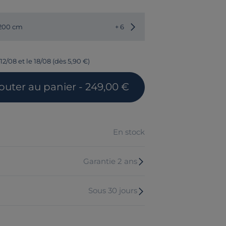
Choisir une autre dimension
 200 cm
+ 6
12/08 et le 18/08 (dès 5,90 €)
outer
au panier
- 249,00 €
En stock
Garantie 2 ans
Sous 30 jours