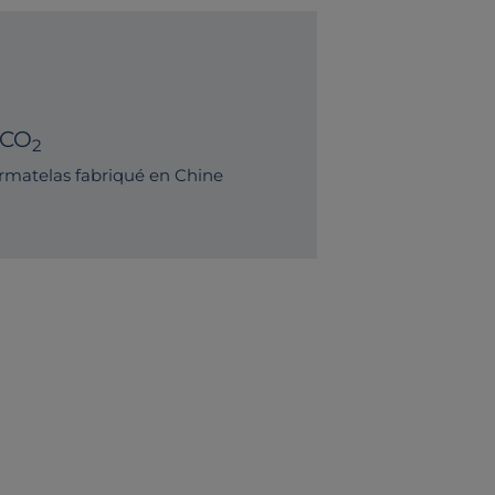
 CO
2
matelas fabriqué en Chine