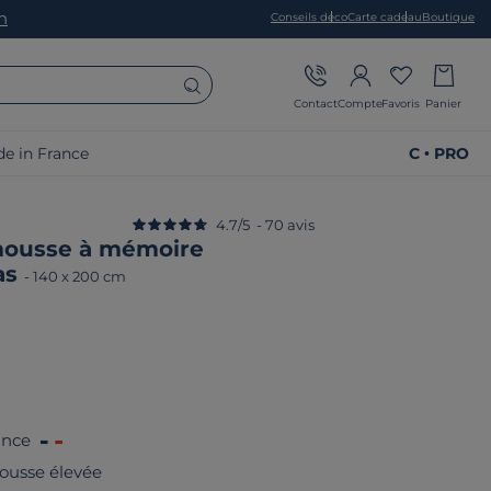
on
Conseils déco
Carte cadeau
Boutique
Contact
Compte
Favoris
Panier
e in France
C • PRO
4.7
/
5
-
70
avis
mousse à mémoire
as
-
140 x 200 cm
ance
ousse élevée