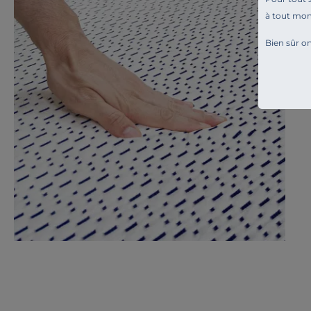
à tout mo
Bien sûr on