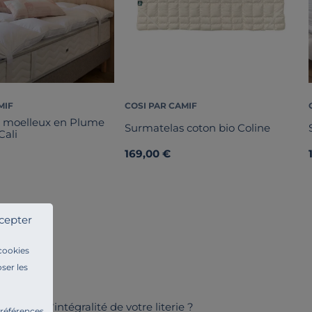
MIF
COSI PAR CAMIF
 moelleux en Plume
Surmatelas coton bio Coline
Cali
169,00 €
cepter
 cookies
ser les
changer l’intégralité de votre literie ?
préférences