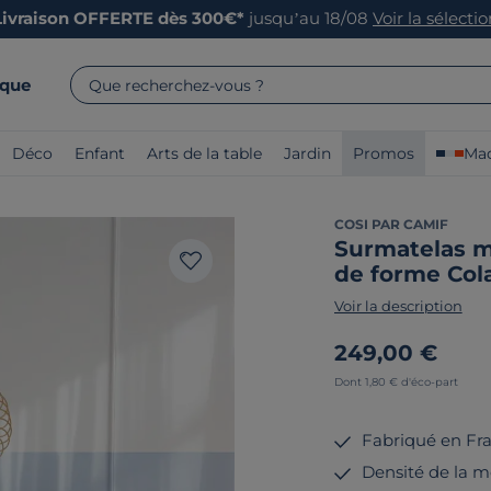
Livraison OFFERTE dès 300€*
jusqu’au 18/08
Voir la sélecti
rque
Que recherchez-vous ?
Déco
Enfant
Arts de la table
Jardin
Promos
Mad
COSI PAR CAMIF
Surmatelas 
de forme Col
Voir la description
249,00 €
Dont 1,80 € d'éco-part
Fabriqué en Fr
Densité de la m