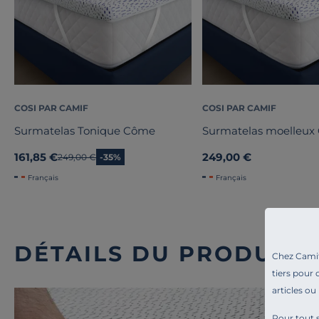
COSI PAR CAMIF
COSI PAR CAMIF
Surmatelas Tonique Côme
Surmatelas moelleux 
161,85 €
249,00 €
Ancien prix
249,00 €
-35%
Français
Français
DÉTAILS DU PRODUIT
Chez Camif 
tiers pour 
articles ou
Pour tout s