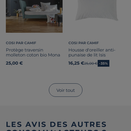
COSI PAR CAMIF
COSI PAR CAMIF
Protège traversin
Housse d'oreiller anti-
molleton coton bio Mona
punaise de lit Isis
25,00 €
16,25 €
Ancien prix
25,00 €
-35%
Voir tout
LES AVIS DES AUTRES