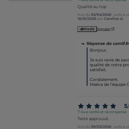
Qualité au top
Avis du
02/04/2026
, suite à
16/01/2026
par
Caroline A.
Utile
(0)
Signaler
Réponse de
camif.fr
Bonjour,  

Je suis ravie de savo
qualité de notre pro
satisfait.

Cordialement.

Maéva de l'équipe 
5
/
Avis vérifié et récompensé
Testé approuvé.
Avis du
09/03/2026
, suite à