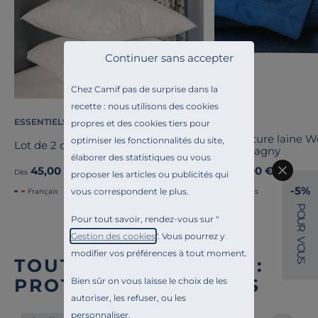
Continuer sans accepter
Chez Camif pas de surprise dans la
recette : nous utilisons des cookies
ESSENTIELS PAR CAMIF
OURSON
propres et des cookies tiers pour
Couverture laine 
optimiser les fonctionnalités du site,
Lot de 2 oreillers Pacôme
Champagny
élaborer des statistiques ou vous
45,00 €
89,00 €
Dès
Dès
proposer les articles ou publicités qui
-5%
vous correspondent le plus.
Français
Français
P
O
Pour tout savoir, rendez-vous sur "
U
R
Gestion des cookies
". Vous pourrez y
V
O
modifier vos préférences à tout moment.
U
TOUTE NOTRE OFFRE :
S
PROTÈGES OREILLERS
Bien sûr on vous laisse le choix de les
autoriser, les refuser, ou les
personnaliser.