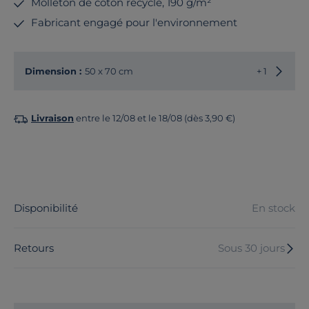
Molleton de coton recyclé, 190 g/m²
Fabricant engagé pour l'environnement
Choisir
Dimension :
50 x 70 cm
+ 1
Livraison
entre le 12/08 et le 18/08 (dès 3,90 €)
Disponibilité
En stock
Retours
Sous 30 jours