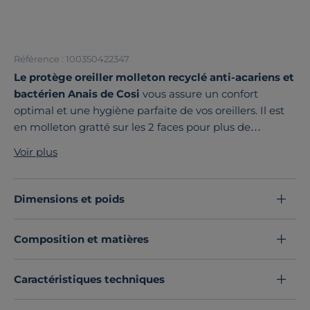
Référence : 100350422347
Le protège oreiller molleton recyclé anti-acariens et
bactérien Anais de Cosi
vous assure un confort
optimal et une hygiène parfaite de vos oreillers. Il est
en molleton gratté sur les 2 faces pour plus de
douceur. Composé de coton recyclé, il est
Voir plus
particulièrement moelleux et confortable. Ce protège
oreiller bénéficie du traitement Valcarien et a ainsi des
propriété anti-acariens et bactériens (substance active
Dimensions et poids
géraniol et huile essentielle de menthe poivrée).
Découvrez toute notre sélection :
Protèges oreillers
Composition et matières
Caractéristiques techniques