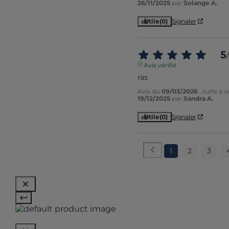
26/11/2025
par
Solange A.
Utile
(0)
Signaler
5
/
Avis vérifié
ras
Avis du
09/03/2026
, suite à
19/12/2025
par
Sandra A.
Utile
(0)
Signaler
1
2
3