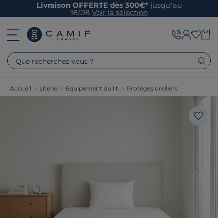
Livraison OFFERTE dès 300€*
jusqu’au
18/08
Voir la sélection
Que recherchez-vous ?
Accueil
>
Literie
>
Equipement du lit
>
Protèges oreillers