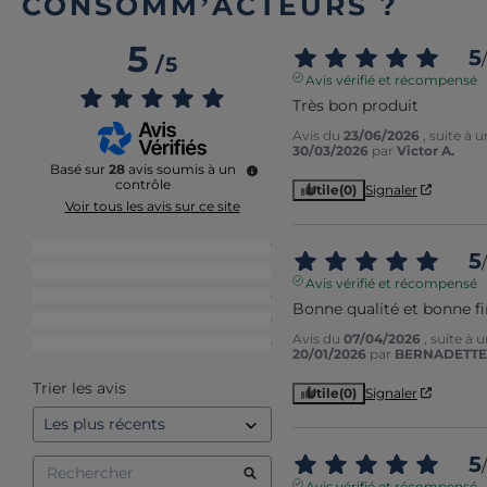
CONSOMM’ACTEURS ?
5
5
/
/
5
Avis vérifié et récompensé
Très bon produit
Avis du
23/06/2026
, suite à 
30/03/2026
par
Victor A.
Basé sur
28
avis soumis à un
contrôle
Utile
(0)
Signaler
Voir tous les avis sur ce site
5
étoiles
27
5
/
4
étoiles
1
Avis vérifié et récompensé
3
étoiles
0
Bonne qualité et bonne fi
2
étoiles
0
Avis du
07/04/2026
, suite à
1
étoile
0
20/01/2026
par
BERNADETTE 
Trier les avis
Utile
(0)
Signaler
5
/
Avis vérifié et récompensé