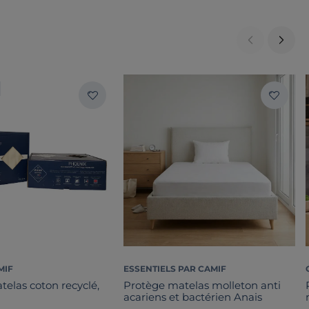
MIF
ESSENTIELS PAR CAMIF
elas coton recyclé,
Protège matelas molleton anti
acariens et bactérien Anais