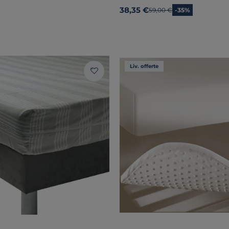
38,35 €
Ancien prix
59,00 €
-35%
Liv. offerte