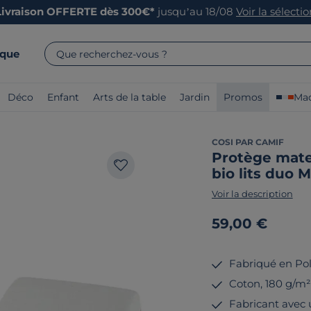
Livraison OFFERTE dès 300€*
jusqu’au 18/08
Voir la sélecti
rque
Que recherchez-vous ?
Déco
Enfant
Arts de la table
Jardin
Promos
Mad
COSI PAR CAMIF
Protège mate
bio lits duo
Voir la description
59,00 €
Fabriqué en Po
Coton, 180 g/m²
Fabricant avec