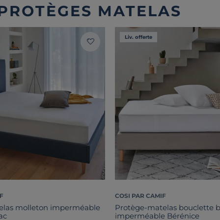
 PROTÈGES MATELAS
Liv. offerte
F
COSI PAR CAMIF
elas molleton imperméable
Protège-matelas bouclette b
ac
imperméable Bérénice