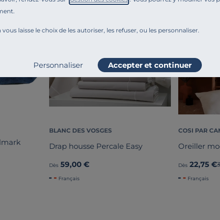
Liv. offerte
Liv. offerte
ment.
 vous laisse le choix de les autoriser, les refuser, ou les personnaliser.
Personnaliser
Accepter et continuer
BLANC DES VOSGES
COSI PAR CA
olmark
Drap housse Percale Easy
Oreiller mo
59,00 €
22,75 €
Dès
Dès
Français
Français