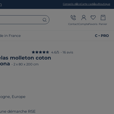
on
Conseils déco
Carte cadeau
Boutique
Contact
Compte
Favoris
Panier
e in France
C • PRO
4.6
/
5
-
16
avis
las molleton coton
 Mona
-
2 x 80 x 200 cm
logne, Europe
 une démarche RSE