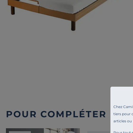
Chez Camif 
POUR COMPLÉTER L'A
tiers pour 
articles ou
Pour tout s