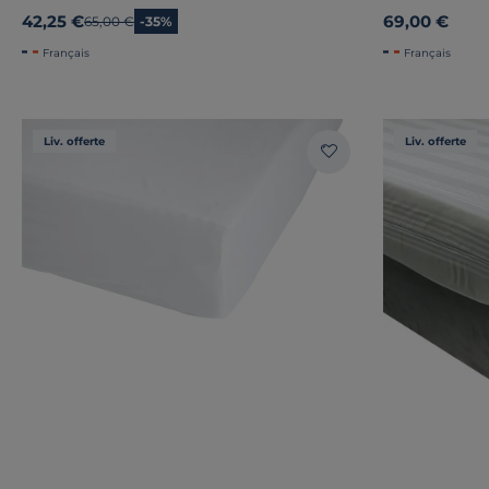
42,25 €
69,00 €
Ancien prix
65,00 €
-35%
Français
Français
Liv. offerte
Liv. offerte