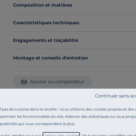
Composition et matières
Caractéristiques techniques
Engagements et traçabilité
Montage et conseils d'entretien
Ajouter au comparateur
Continuer sans ac
pas de surprise dans la recette : nous utilisons des cookies propres et des
MBIANCE
optimiser les fonctionnalités du site, élaborer des statistiques ou vous propo
 publicités qui vous correspondent le plus.
avoir, rendez-vous sur "
Gestion des cookies
". Vous pourrez y modifier vos 