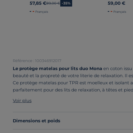
57,85 €
59,00 €
Ancien prix
89,00 €
-35%
Français
Français
Référence : 100346912017
Le protège matelas pour lits duo Mona
en coton issu 
beauté et la propreté de votre literie de relaxation. Il 
Ce protège matelas pour TPR est moelleux et isolant afi
parfaitement pour des lits de relaxation, à têtes et pie
Découvrez toute notre sélection :
Protèges matelas
Voir plus
Dimensions et poids