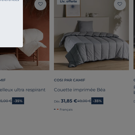
Liv. offerte
MIF
COSI PAR CAMIF
elleux ultra respirant
Couette imprimée Béa
31,85 €
Ancien prix
35,00 €
-35%
Ancien prix
49,00 €
-35%
Dès
Français