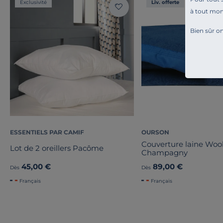
Exclusivité
Liv. offerte
à tout mo
Bien sûr on
ESSENTIELS PAR CAMIF
OURSON
Couverture laine Wo
Lot de 2 oreillers Pacôme
Champagny
45,00 €
89,00 €
Dès
Dès
Français
Français