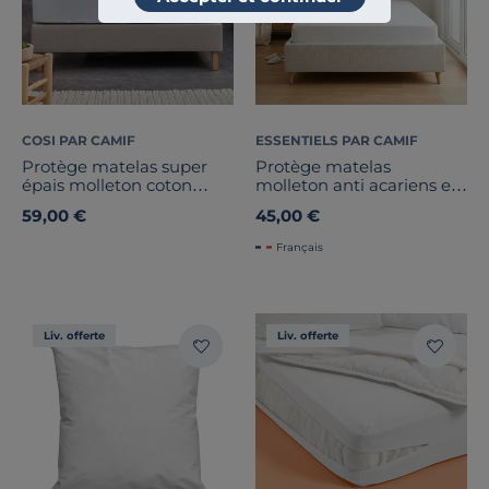
COSI PAR CAMIF
ESSENTIELS PAR CAMIF
Protège matelas super
Protège matelas
épais molleton coton
molleton anti acariens et
recyclé, Maëronn
bactérien Anais
59,00 €
45,00 €
Français
Liv. offerte
Liv. offerte