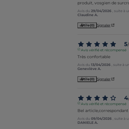
produit, vosgien de surcro
Avis du
29/04/2026
, suite à
Claudine A.
Utile
(0)
Signaler
5
/
Avis vérifié et récompensé
Très confortable
Avis du
13/04/2026
, suite à 
Geneviève A.
Utile
(0)
Signaler
4
Avis vérifié et récompensé
Bel article,correspondant 
Avis du
09/04/2026
, suite à
DANIELE A.