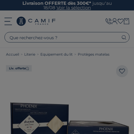
Livraison OFFERTE dès 300€*
jusqu’au
18/08
Voir la sélection
Que recherchez-vous ?
Accueil
>
Literie
>
Equipement du lit
>
Protèges matelas
Liv. offerte