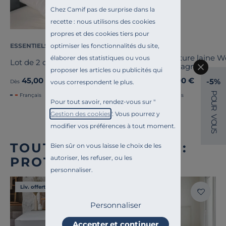
Chez Camif pas de surprise dans la
recette : nous utilisons des cookies
propres et des cookies tiers pour
optimiser les fonctionnalités du site,
ESSENTIELS PAR CAMIF
OURSON
Couverture laine 
élaborer des statistiques ou vous
Lot de 2 oreillers Pacôme
Champagny
proposer les articles ou publicités qui
45,00 €
89,00 €
-5%
vous correspondent le plus.
Dès
Dès
P
Français
Français
O
Pour tout savoir, rendez-vous sur "
U
R
Gestion des cookies
". Vous pourrez y
V
O
modifier vos préférences à tout moment.
U
S
TOUTE NOTRE OFFRE :
Bien sûr on vous laisse le choix de les
autoriser, les refuser, ou les
PROTÈGES MATELAS
personnaliser.
Liv. offerte
Personnaliser
Accepter et continuer