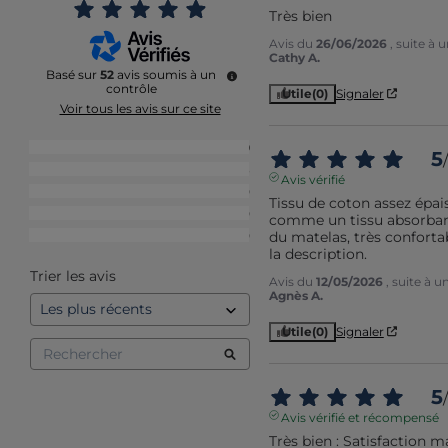
Très bien
Avis du
26/06/2026
, suite à
Cathy A.
Basé sur
52
avis soumis à un
contrôle
Utile
(0)
Signaler
Voir tous les avis sur ce site
5
étoiles
49
5
/
4
étoiles
3
Avis vérifié
3
étoiles
0
Tissu de coton assez épais
2
étoiles
0
comme un tissu absorbant.
du matelas, très confort
1
étoile
0
la description.
Trier les avis
Avis du
12/05/2026
, suite à 
Agnès A.
Utile
(0)
Signaler
5
/
Avis vérifié et récompensé
Très bien : Satisfaction m