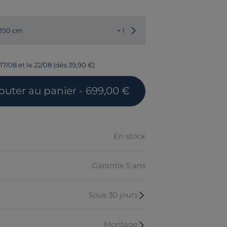
Choisir une autre dimension
 200 cm
+ 1
17/08 et le 22/08 (dès 39,90 €)
outer
au panier
- 699,00 €
En stock
Garantie 5 ans
Sous 30 jours
Montage