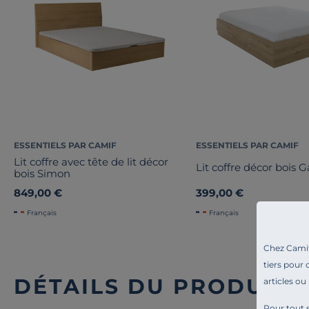
ESSENTIELS PAR CAMIF
ESSENTIELS PAR CAMIF
Lit coffre avec tête de lit décor
Lit coffre décor bois 
bois Simon
849,00 €
399,00 €
Français
Français
Chez Camif 
tiers pour 
DÉTAILS DU PRODUIT
articles ou
Pour tout s