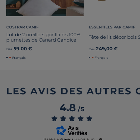
COSI PAR CAMIF
ESSENTIELS PAR CAMIF
Lot de 2 oreillers gonflants 100%
Tête de lit décor bois
plumettes de Canard Candice
59,00 €
249,00 €
Dès
Dès
Français
Français
LES AVIS DES AUTRES
4.8
/
5
Basé sur
6
avis soumis à un