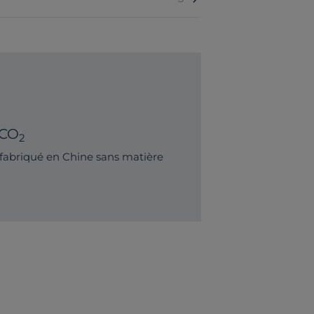
 CO
2
 fabriqué en Chine sans matière