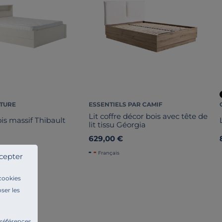
ATURE
ESSENTIELS PAR CAMIF
Lit coffre décor bois avec tête de
ois massif Thibault
lit tissu Géorgia
629,00 €
Français
cepter
 cookies
ser les
préférences