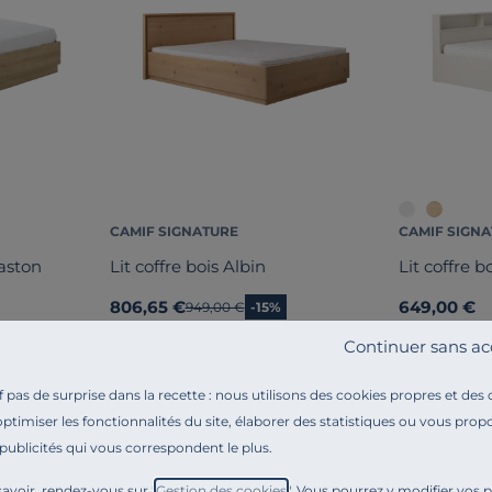
CAMIF SIGNATURE
CAMIF SIGN
Gaston
Lit coffre bois Albin
Lit coffre b
806,65 €
649,00 €
Ancien prix
949,00 €
-15%
Continuer sans ac
pas de surprise dans la recette : nous utilisons des cookies propres et des
optimiser les fonctionnalités du site, élaborer des statistiques ou vous propo
 publicités qui vous correspondent le plus.
avoir, rendez-vous sur "
Gestion des cookies
". Vous pourrez y modifier vos 