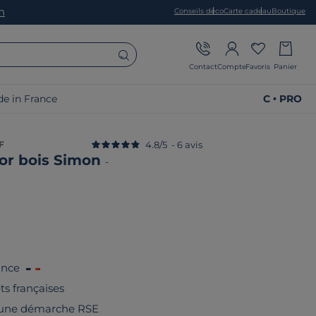
on
Conseils déco
Carte cadeau
Boutique
Contact
Compte
Favoris
Panier
e in France
C • PRO
F
4.8
/
5
-
6
avis
cor bois Simon
-
ance
êts françaises
 une démarche RSE