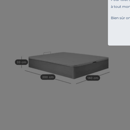
à tout mo
Bien sûr on