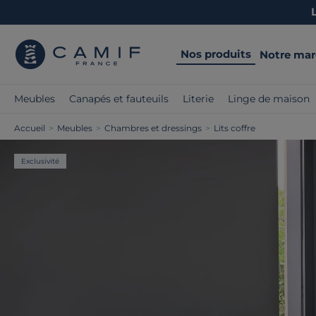
Nos produits
Notre ma
Meubles
Canapés et fauteuils
Literie
Linge de maison
Accueil
>
Meubles
>
Chambres et dressings
>
Lits coffre
Exclusivité