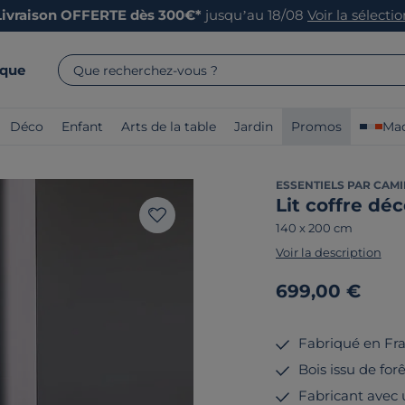
Livraison OFFERTE dès 300€*
jusqu’au 18/08
Voir la sélecti
rque
Que recherchez-vous ?
Déco
Enfant
Arts de la table
Jardin
Promos
Mad
ESSENTIELS PAR CAMI
Lit coffre dé
140 x 200 cm
Voir la description
699,00 €
Fabriqué en Fr
Bois issu de for
Fabricant avec