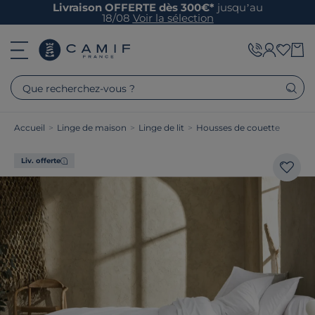
Livraison OFFERTE dès 300€*
jusqu’au
18/08
Voir la sélection
Que recherchez-vous ?
Accueil
>
Linge de maison
>
Linge de lit
>
Housses de couette
Liv. offerte