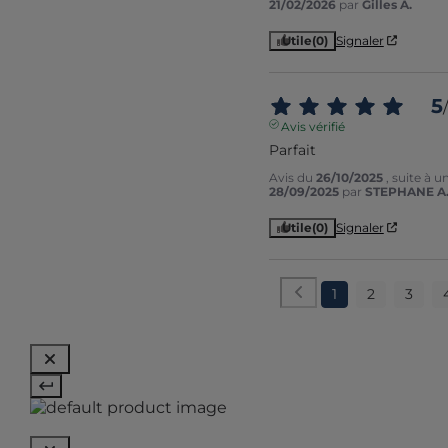
21/02/2026
par
Gilles A.
Utile
(0)
Signaler
5
/
Avis vérifié
Parfait
Avis du
26/10/2025
, suite à 
28/09/2025
par
STEPHANE A
Utile
(0)
Signaler
1
2
3