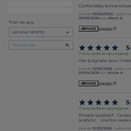
2
étoiles
0
Confortable, bonne tenue
1
étoile
1
Avis du
30/06/2026
, suite à
09/06/2026
par
Albert A.
Trier les avis
Utile
(0)
Signaler
5
/
Avis vérifié et récompensé
rien à signaler pour l'inst
Avis du
12/06/2026
, suite à 
09/04/2026
par
Nicole A.
Utile
(0)
Signaler
5
/
Avis vérifié et récompensé
Produit qualitatif.  Coule
la photo .  Une fois lavée 
Avis du
31/03/2026
, suite à 