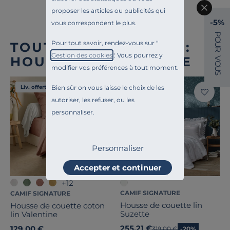
proposer les articles ou publicités qui
-5%
vous correspondent le plus.
P
O
Pour tout savoir, rendez-vous sur "
TOUTE NOTRE OFFRE :
U
R
Gestion des cookies
". Vous pourrez y
HOUSSES DE COUETTE
V
O
modifier vos préférences à tout moment.
U
S
Bien sûr on vous laisse le choix de les
Liv. offerte
Liv. offerte
autoriser, les refuser, ou les
personnaliser.
Personnaliser
Accepter et continuer
+12
CAMIF SIGNATURE
CAMIF SIGNATURE
Housse de couette lin
Housse de couette coton
Suzette
lin Valentine
255,21 €
129,00 €
Ancien prix
319,00 €
-20%