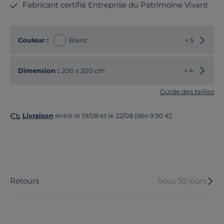
Fabricant certifié Entreprise du Patrimoine Vivant
Choisir
Couleur :
Blanc
+ 5
Choisir
Dimension :
200 x 200 cm
+ 4
Guide des tailles
Livraison
entre le 19/08 et le 22/08 (dès 9,90 €)
Retours
Sous 30 jours