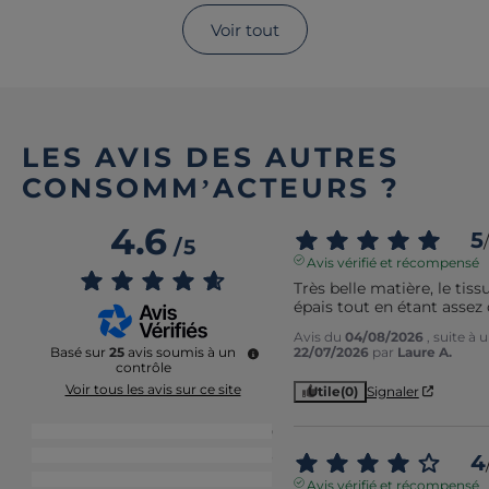
Voir tout
LES AVIS DES AUTRES
CONSOMM’ACTEURS ?
4.6
5
/
/
5
Avis vérifié et récompensé
Très belle matière, le tissu
épais tout en étant assez
Avis du
04/08/2026
, suite à
22/07/2026
par
Laure A.
Basé sur
25
avis soumis à un
contrôle
Voir tous les avis sur ce site
Utile
(0)
Signaler
5
étoiles
20
4
étoiles
3
4
3
étoiles
1
Avis vérifié et récompensé