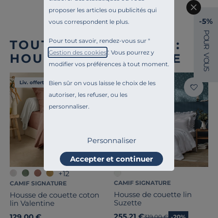
proposer les articles ou publicités qui
-5%
vous correspondent le plus.
P
O
Pour tout savoir, rendez-vous sur "
TOUTE NOTRE OFFRE :
U
R
Gestion des cookies
". Vous pourrez y
HOUSSES DE COUETTE
V
O
modifier vos préférences à tout moment.
U
S
Bien sûr on vous laisse le choix de les
Liv. offerte
Liv. offerte
autoriser, les refuser, ou les
personnaliser.
Personnaliser
Accepter et continuer
+12
CAMIF SIGNATURE
CAMIF SIGNATURE
Housse de couette lin
Housse de couette coton
Suzette
lin Valentine
255,21 €
129,00 €
Ancien prix
319,00 €
-20%