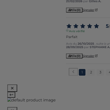
21/02/2026
par
Gilles A.
Utile
(0)
Signaler
5
/
Avis vérifié
Parfait
Avis du
26/10/2025
, suite à 
28/09/2025
par
STEPHANE A
Utile
(0)
Signaler
1
2
3