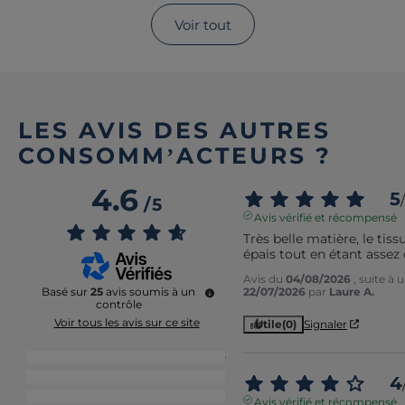
Voir tout
LES AVIS DES AUTRES
CONSOMM’ACTEURS ?
4.6
5
/
/
5
Avis vérifié et récompensé
Très belle matière, le tissu
épais tout en étant assez
Avis du
04/08/2026
, suite à
22/07/2026
par
Laure A.
Basé sur
25
avis soumis à un
contrôle
Voir tous les avis sur ce site
Utile
(0)
Signaler
5
étoiles
20
4
étoiles
3
4
3
étoiles
1
Avis vérifié et récompensé