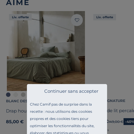
AIMÉ
Liv. offerte
Liv. offerte
Continuer sans accepter
+2
CAMIF SIGNATURE
BLANC DES VOSGES
Chez Camif pas de surprise dans la
Parure de lit perca
Drap housse percale lavée Bohème
recette : nous utilisons des cookies
propres et des cookies tiers pour
89,40 €
85,00 €
Ancien prix
149,00 €
-40
optimiser les fonctionnalités du site,
Français
élaborer des statistiques ou vous