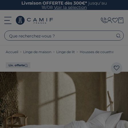
Livraison OFFERTE dès 300€*
jusqu’au
18/08
Voir la sélection
Que recherchez-vous ?
Accueil
>
Linge de maison
>
Linge de lit
>
Housses de couette
Liv. offerte