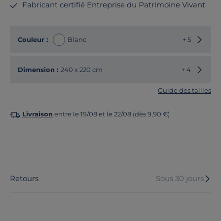
Fabricant certifié Entreprise du Patrimoine Vivant
Choisir
Couleur :
Blanc
+ 5
Choisir
Dimension :
240 x 220 cm
+ 4
Guide des tailles
Livraison
entre le 19/08 et le 22/08 (dès 9,90 €)
Retours
Sous 30 jours