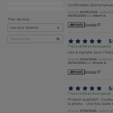
2
étoiles
0
Confortable, bonne tenue
1
étoile
1
Avis du
30/06/2026
, suite à
09/06/2026
par
Albert A.
Trier les avis
Utile
(0)
Signaler
5
/
Avis vérifié et récompensé
rien à signaler pour l'inst
Avis du
12/06/2026
, suite à 
09/04/2026
par
Nicole A.
Utile
(0)
Signaler
5
/
Avis vérifié et récompensé
Produit qualitatif.  Coule
la photo .  Une fois lavée 
Avis du
31/03/2026
, suite à 