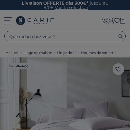
Livraison OFFERTE dès 300€*
jusqu’au
18/08
Voir la sélection
Que recherchez-vous ?
Accueil
>
Linge de maison
>
Linge de lit
>
Housses de couette
Liv. offerte