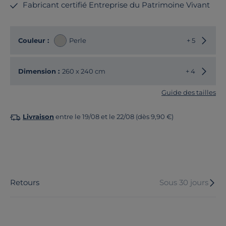
Fabricant certifié Entreprise du Patrimoine Vivant
Choisir
Couleur :
Perle
+ 5
Choisir
Dimension :
260 x 240 cm
+ 4
Guide des tailles
Livraison
entre le 19/08 et le 22/08 (dès 9,90 €)
Retours
Sous 30 jours