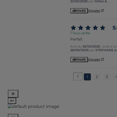
21/02/2026
par
Gilles A.
Utile
(0)
Signaler
5
/
Avis vérifié
Parfait
Avis du
26/10/2025
, suite à 
28/09/2025
par
STEPHANE A
Utile
(0)
Signaler
1
2
3