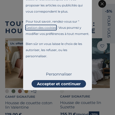
proposer les articles ou publicités qui
-5%
vous correspondent le plus.
P
O
Pour tout savoir, rendez-vous sur "
TOUTE NOTRE OFFRE :
U
R
Gestion des cookies
". Vous pourrez y
HOUSSES DE COUETTE
V
O
modifier vos préférences à tout moment.
U
S
Bien sûr on vous laisse le choix de les
Liv. offerte
Liv. offerte
autoriser, les refuser, ou les
personnaliser.
Personnaliser
Accepter et continuer
+12
CAMIF SIGNATURE
CAMIF SIGNATURE
Housse de couette lin
Housse de couette coton
Suzette
lin Valentine
255,21 €
129,00 €
Ancien prix
319,00 €
-20%