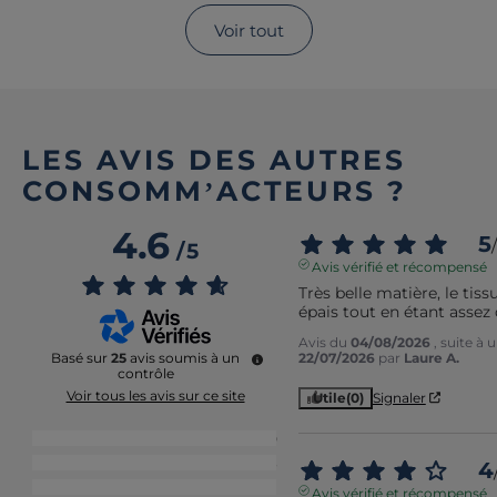
Voir tout
LES AVIS DES AUTRES
CONSOMM’ACTEURS ?
4.6
5
/
/
5
Avis vérifié et récompensé
Très belle matière, le tissu
épais tout en étant assez
Avis du
04/08/2026
, suite à
22/07/2026
par
Laure A.
Basé sur
25
avis soumis à un
contrôle
Voir tous les avis sur ce site
Utile
(0)
Signaler
5
étoiles
20
4
étoiles
3
4
3
étoiles
1
Avis vérifié et récompensé