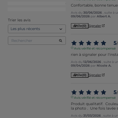
2
étoiles
0
Confortable, bonne tenue
1
étoile
1
Avis du
30/06/2026
, suite à
09/06/2026
par
Albert A.
Trier les avis
Utile
(0)
Signaler
5
/
Avis vérifié et récompensé
rien à signaler pour l'inst
Avis du
12/06/2026
, suite à 
09/04/2026
par
Nicole A.
Utile
(0)
Signaler
5
/
Avis vérifié et récompensé
Produit qualitatif.  Coule
la photo .  Une fois lavée 
Avis du
31/03/2026
, suite à 