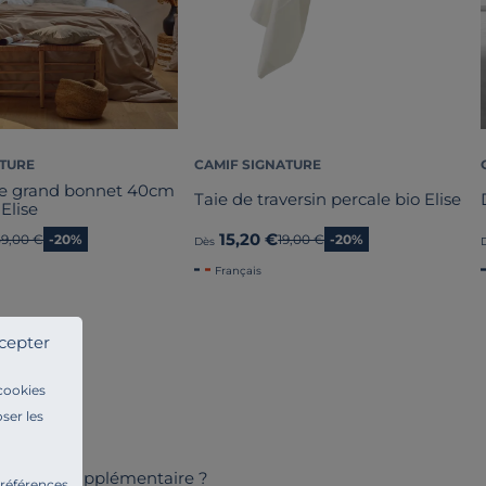
ATURE
CAMIF SIGNATURE
se grand bonnet 40cm
Taie de traversin percale bio Elise
 Elise
15,20 €
Ancien prix
59,00 €
-20%
Ancien prix
19,00 €
-20%
Dès
Français
cepter
 cookies
ser les
e douceur supplémentaire ?
préférences