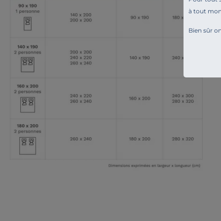
à tout mo
Bien sûr on