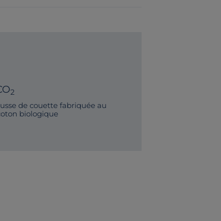
CO
2
sse de couette fabriquée au
coton biologique