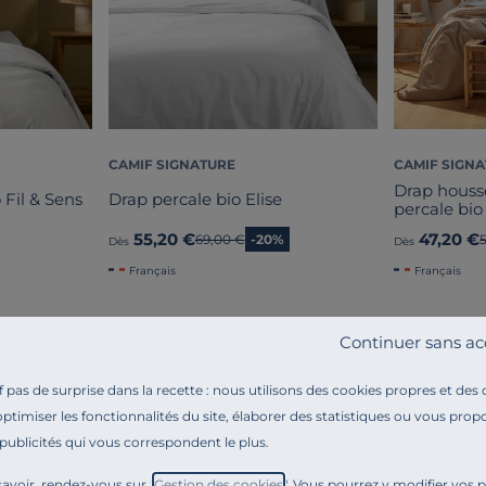
CAMIF SIGNATURE
CAMIF SIGN
Drap hous
 Fil & Sens
Drap percale bio Elise
percale bio
55,20 €
47,20 €
Ancien prix
69,00 €
-20%
Dès
Dès
Français
Français
Continuer sans ac
pas de surprise dans la recette : nous utilisons des cookies propres et des
optimiser les fonctionnalités du site, élaborer des statistiques ou vous propo
 publicités qui vous correspondent le plus.
Référence : 100336154023
Envie d’offrir à vos nuits une touche d’élégance et d
avoir, rendez-vous sur "
Gestion des cookies
". Vous pourrez y modifier vos 