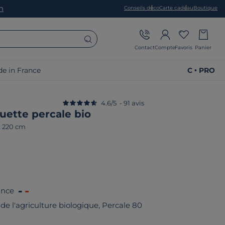
on
Conseils déco
Carte cadeau
Boutique
Contact
Compte
Favoris
Panier
e in France
C • PRO
4.6
/
5
-
91
avis
uette percale bio
x 220 cm
ance
de l'agriculture biologique, Percale 80