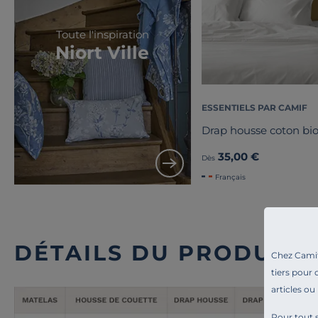
Toute l'inspiration
Niort Ville
ESSENTIELS PAR CAMIF
Drap housse coton bio
35,00 €
Dès
Français
DÉTAILS DU PRODUIT
Chez Camif 
tiers pour 
articles ou
Pour tout s