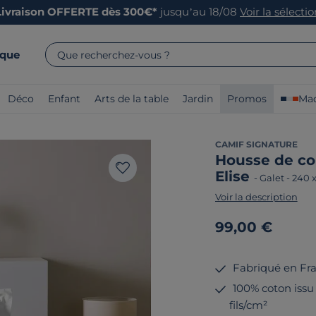
Livraison OFFERTE dès 300€*
jusqu’au 18/08
Voir la sélecti
rque
Que recherchez-vous ?
Déco
Enfant
Arts de la table
Jardin
Promos
Mad
CAMIF SIGNATURE
Housse de co
Elise
-
Galet
-
240 
Voir la description
99,00 €
Fabriqué en Fr
100% coton issu 
fils/cm²