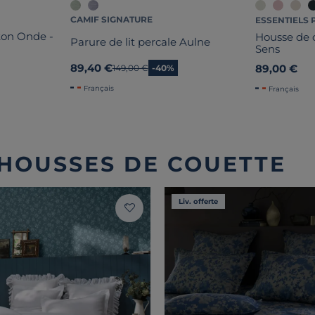
CAMIF SIGNATURE
ESSENTIELS 
ton Onde -
Housse de c
Parure de lit percale Aulne
Sens
89,40 €
89,00 €
Ancien prix
149,00 €
-40%
Français
Français
 HOUSSES DE COUETTE
Liv. offerte