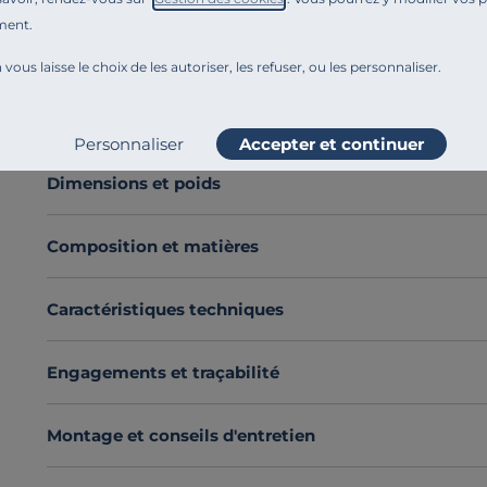
La
housse de couette Elise
confectionnée en
100 % p
ment.
conçue pour s’adapter à tous les styles de chambre.
 vous laisse le choix de les autoriser, les refuser, ou les personnaliser.
Sa
large palette de couleurs délicates et ses dimens
coucher.
Fabriquée en France
, elle a tout pour vous sé
Voir plus
Succombez au charme de la percale de coton.
Personnaliser
Accepter et continuer
Découvrez toute notre sélection :
Housses de couette
Dimensions et poids
Composition et matières
Caractéristiques techniques
Engagements et traçabilité
Montage et conseils d'entretien