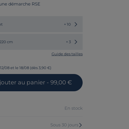
 une démarche RSE
Choisir une autre couleur
et
+ 10
Choisir une autre dimension
 220 cm
+ 3
Guide des tailles
12/08 et le 18/08 (dès 3,90 €)
jouter
au panier
- 99,00 €
En stock
Sous 30 jours