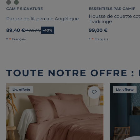
CAMIF SIGNATURE
ESSENTIELS PAR CAMIF
Housse de couette co
Parure de lit percale Angélique
Tradilinge
89,40 €
99,00 €
Ancien prix
149,00 €
-40%
Français
Français
TOUTE NOTRE OFFRE :
Liv. offerte
Liv. offerte