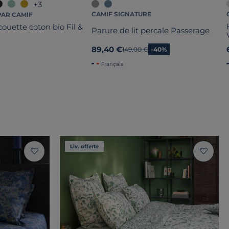
+3
CAMIF SIGNATURE
PAR CAMIF
ouette coton bio Fil &
Parure de lit percale Passerage
89,40 €
Ancien prix
149,00 €
-40%
Français
Liv. offerte