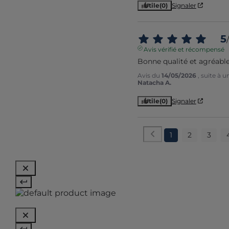
Utile
(0)
Signaler
5
/
Avis vérifié et récompensé
Bonne qualité et agréabl
Avis du
14/05/2026
, suite à 
Natacha A.
Utile
(0)
Signaler
1
2
3