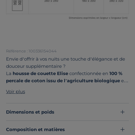
Référence : 100336154044
Envie d’offrir à vos nuits une touche d’élégance et de
douceur supplémentaire ?
La
housse de couette Elise
confectionnée en
100 %
percale de coton issu de l’agriculture biologique
est
conçue pour s’adapter à tous les styles de chambre.
Voir plus
Sa
large palette de couleurs délicates et ses
dimensions
en font un atout incontestable de la
chambre à coucher.
Fabriquée en France
, elle a tout
Dimensions et poids
pour vous séduire.
Succombez au charme de la percale de coton.
Composition et matières
Découvrez toute notre sélection :
Housses de couette