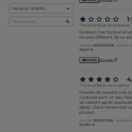
1
/
Avis vérifié et récompensé
livraison tres tardive en e
housse different de ce q
Avis du
02/06/2026
, suite à
Arjen A.
Utile
(0)
Signaler
4
Avis vérifié et récompensé
Housse de couette très dou
coutures sont un peu faible
se cassent après quelques 
détail. Dans l'ensemble ce
produit.
Avis du
18/05/2026
, suite à 
Elodie A.