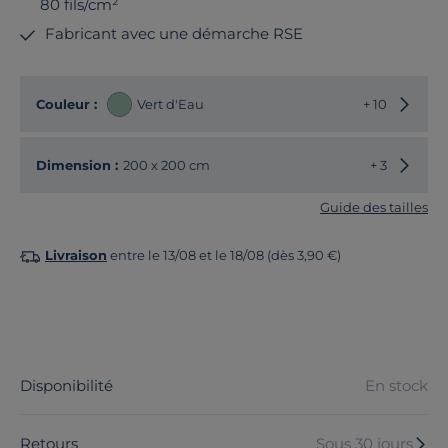
80 fils/cm²
Fabricant avec une démarche RSE
Choisir
Couleur :
Vert d'Eau
+ 10
Choisir
Dimension :
200 x 200 cm
+ 3
Guide des tailles
Livraison
entre le 13/08 et le 18/08 (dès 3,90 €)
Disponibilité
En stock
Retours
Sous 30 jours