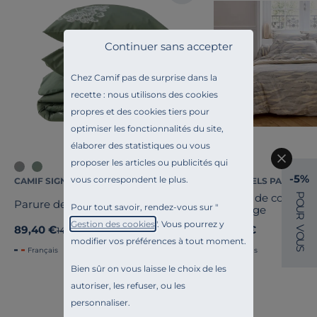
Continuer sans accepter
Chez Camif pas de surprise dans la
recette : nous utilisons des cookies
propres et des cookies tiers pour
optimiser les fonctionnalités du site,
élaborer des statistiques ou vous
proposer les articles ou publicités qui
-5%
vous correspondent le plus.
CAMIF SIGNATURE
ESSENTIELS PAR CAMI
P
Housse de couette 
Parure de lit percale Angélique
O
Pour tout savoir, rendez-vous sur "
Tradilinge
U
R
Gestion des cookies
". Vous pourrez y
89,40 €
99,00 €
V
Ancien prix
149,00 €
-40%
O
modifier vos préférences à tout moment.
U
S
Français
Français
Bien sûr on vous laisse le choix de les
autoriser, les refuser, ou les
personnaliser.