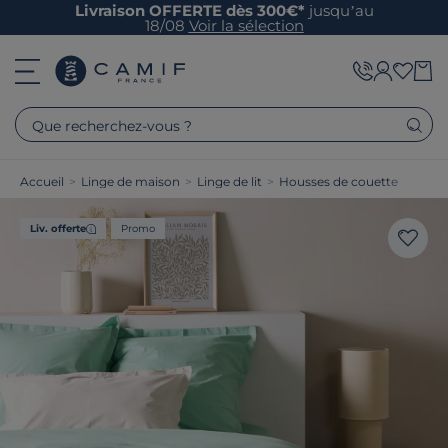
Livraison OFFERTE dès 300€*
jusqu’au
18/08
Voir la sélection
Que recherchez-vous ?
Accueil
>
Linge de maison
>
Linge de lit
>
Housses de couette
Liv. offerte
Promo