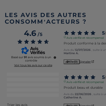
LES AVIS DES AUTRES
CONSOMM’ACTEURS ?
4.6
5
/
/
5
Avis vérifié et récompensé
Produit conforme à la de
Avis du
12/07/2026
, suite à 
Martine A.
Basé sur
91
avis soumis à un
contrôle
Utile
(0)
Signaler
Voir tous les avis sur ce site
5
étoiles
72
5
/
4
étoiles
12
Avis vérifié et récompensé
3
étoiles
3
Produit beau et durable
2
étoiles
1
Avis du
22/06/2026
, suite à
1
étoile
3
Catherine A.
Trier les avis
Utile
(0)
Signaler