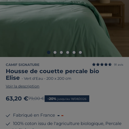
CAMIF SIGNATURE
91
avis
Housse de couette percale bio
Elise
-
Vert d'Eau
-
200 x 200 cm
Voir la description
Nouveau prix
63,20 €
Ancien prix
79,00 €
-20%
jusqu'au 18/08/2026
Fabriqué en France
100% coton issu de l'agriculture biologique, Percale