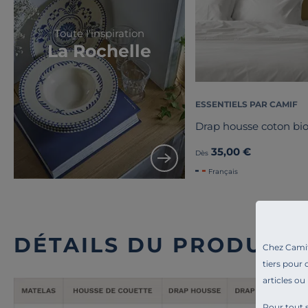
Toute l'inspiration
La Rochelle
ESSENTIELS PAR CAMIF
Drap housse coton bio
35,00 €
Dès
Français
DÉTAILS DU PRODUIT
Chez Camif 
tiers pour 
articles ou
Pour tout s