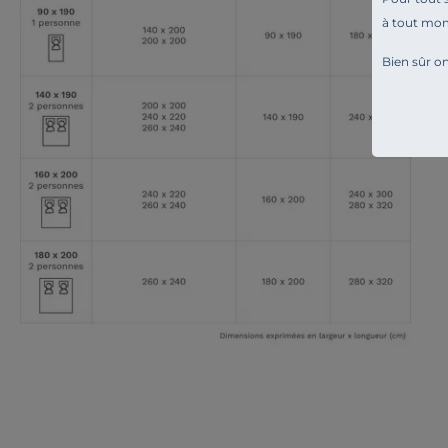
à tout mo
Bien sûr on