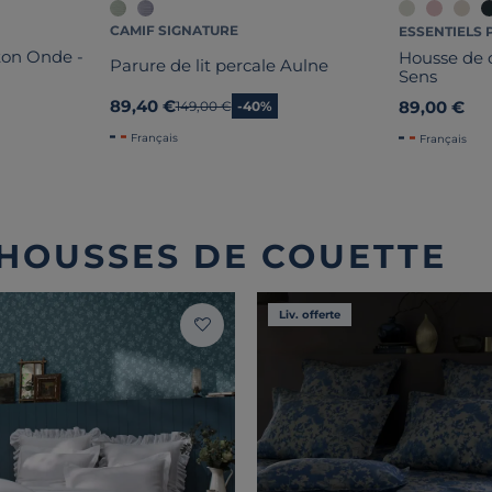
CAMIF SIGNATURE
ESSENTIELS 
ton Onde -
Housse de c
Parure de lit percale Aulne
Sens
89,40 €
89,00 €
Ancien prix
149,00 €
-40%
Français
Français
 HOUSSES DE COUETTE
Liv. offerte