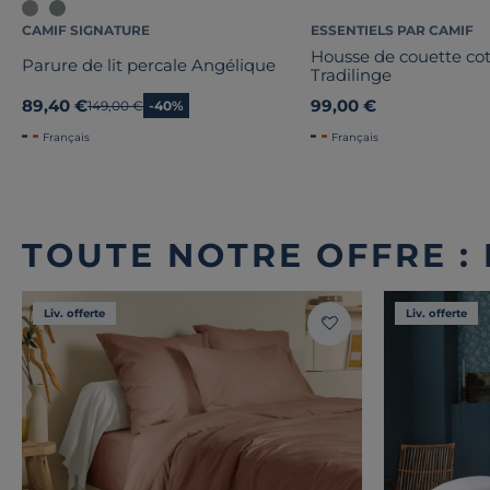
CAMIF SIGNATURE
ESSENTIELS PAR CAMIF
Housse de couette co
Parure de lit percale Angélique
Tradilinge
89,40 €
99,00 €
Ancien prix
149,00 €
-40%
Français
Français
TOUTE NOTRE OFFRE :
Liv. offerte
Liv. offerte