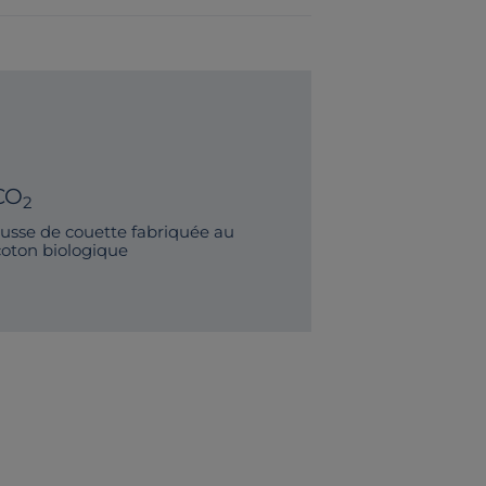
CO
2
sse de couette fabriquée au
coton biologique