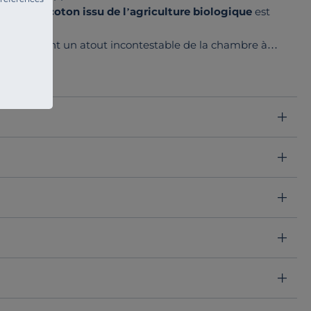
ercale de coton issu de l’agriculture biologique
est
ions
en font un atout incontestable de la chambre à
duire.