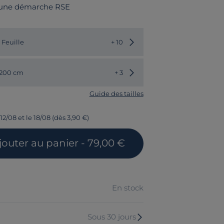
 une démarche RSE
Choisir une autre couleur
 Feuille
+ 10
Choisir une autre dimension
 200 cm
+ 3
Guide des tailles
12/08 et le 18/08 (dès 3,90 €)
jouter
au panier
- 79,00 €
En stock
Sous 30 jours