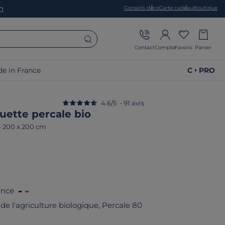
on
Conseils déco
Carte cadeau
Boutique
Contact
Compte
Favoris
Panier
e in France
C • PRO
4.6
/
5
-
91
avis
uette percale bio
-
200 x 200 cm
ance
de l'agriculture biologique, Percale 80