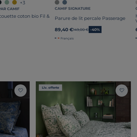
+3
CAMIF SIGNATURE
PAR CAMIF
ouette coton bio Fil &
Parure de lit percale Passerage
89,40 €
Ancien prix
149,00 €
-40%
Français
Liv. offerte