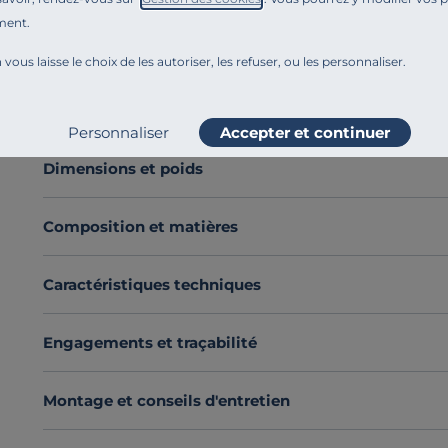
La
housse de couette Elise
confectionnée en
100 % p
ment.
conçue pour s’adapter à tous les styles de chambre.
 vous laisse le choix de les autoriser, les refuser, ou les personnaliser.
Sa
large palette de couleurs délicates et ses dimens
coucher.
Fabriquée en France
, elle a tout pour vous sé
Voir plus
Succombez au charme de la percale de coton.
Personnaliser
Accepter et continuer
Découvrez toute notre sélection :
Housses de couette
Dimensions et poids
Composition et matières
Caractéristiques techniques
Engagements et traçabilité
Montage et conseils d'entretien