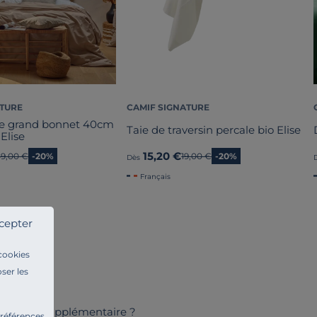
ATURE
CAMIF SIGNATURE
se grand bonnet 40cm
Taie de traversin percale bio Elise
 Elise
15,20 €
Ancien prix
59,00 €
-20%
Ancien prix
19,00 €
-20%
Dès
Français
cepter
 cookies
ser les
e douceur supplémentaire ?
préférences