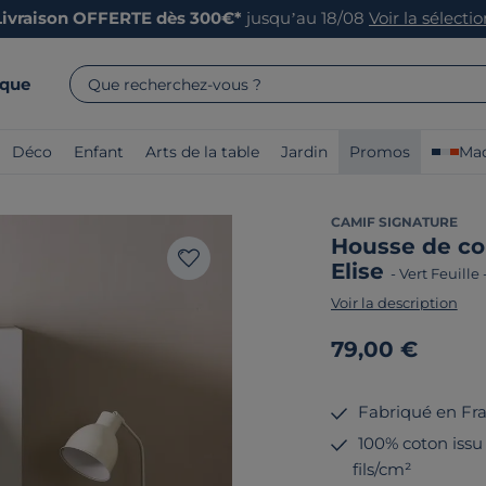
Livraison OFFERTE dès 300€*
jusqu’au 18/08
Voir la sélecti
rque
Que recherchez-vous ?
Déco
Enfant
Arts de la table
Jardin
Promos
Mad
CAMIF SIGNATURE
Housse de co
Elise
-
Vert Feuille
Voir la description
79,00 €
Fabriqué en Fr
100% coton issu 
fils/cm²