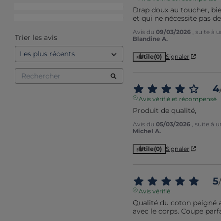
2
étoiles
0
Drap doux au toucher, bie
et qui ne nécessite pas d
1
étoile
0
Avis du
09/03/2026
, suite à
Trier les avis
Blandine A.
Utile
(0)
Signaler
4
Avis vérifié et récompensé
Produit de qualité,
Avis du
05/03/2026
, suite à
Michel A.
Utile
(0)
Signaler
5
/
Avis vérifié
Qualité du coton peigné a
avec le corps. Coupe parfa