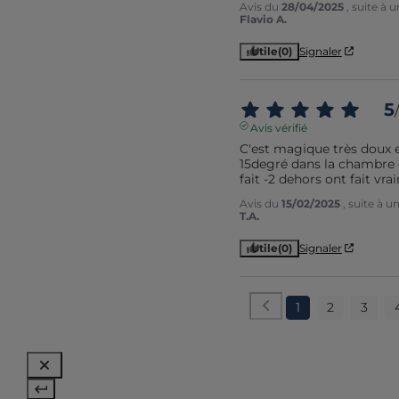
Avis du
28/04/2025
, suite à
Flavio A.
Utile
(0)
Signaler
5
/
Avis vérifié
C'est magique très doux e
15degré dans la chambre et
fait -2 dehors ont fait vr
Avis du
15/02/2025
, suite à 
T.A.
Utile
(0)
Signaler
1
2
3