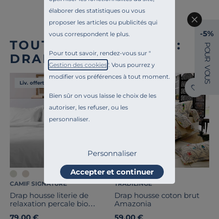
élaborer des statistiques ou vous
proposer les articles ou publicités qui
-5%
vous correspondent le plus.
TOUTE NOTRE OFFRE :
P
O
Pour tout savoir, rendez-vous sur "
DRAPS HOUSSE
U
R
Gestion des cookies
". Vous pourrez y
V
O
modifier vos préférences à tout moment.
U
S
Liv. offerte
Liv. offerte
Bien sûr on vous laisse le choix de les
autoriser, les refuser, ou les
personnaliser.
Personnaliser
Accepter et continuer
CAMIF SIGNATURE
TRADILINGE
Drap housse literie de
Drap housse coton brut
relaxation percale bio
Amazonia
Elise
79,00 €
59,00 €