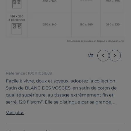
1
/
2
Référence : 100111031889
Facile à vivre, doux et soyeux, adoptez la collection
Satin de BLANC DES VOSGES, en satin de coton de
qualité supérieure, au tissage extrêmement fin et
serré, 120 fils/cm². Elle se distingue par sa grande
douceur, son bel aspect soyeux et sa tenue parfaite. Ce
Voir plus
drap housse se décline dans une large palette de
coloris, pour se coordonner avec toutes vos parures
fantaisies.