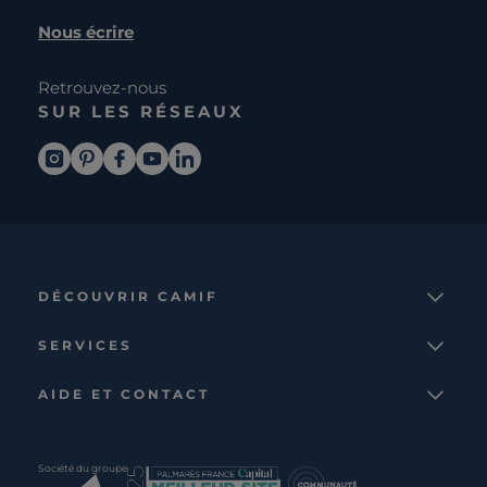
Nous écrire
Retrouvez-nous
SUR LES RÉSEAUX
DÉCOUVRIR CAMIF
La marque
SERVICES
Notre mission
Services et avantages
Nos collections
AIDE ET CONTACT
Comparateur
Le catalogue
Nous contacter
Cagnotte fidélité
Le blog
Suivre votre commande
Carte cadeau Camif
Société du groupe
Boutique