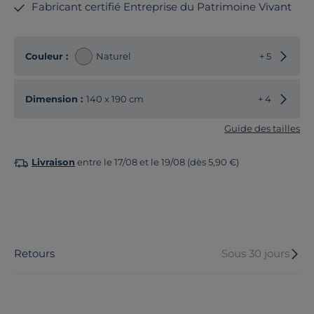
Fabricant certifié Entreprise du Patrimoine Vivant
Choisir
Couleur :
Naturel
+ 5
Choisir
Dimension :
140 x 190 cm
+ 4
Guide des tailles
Livraison
entre le 17/08 et le 19/08 (dès 5,90 €)
Retours
Sous 30 jours