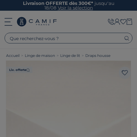
Livraison OFFERTE dès 300€*
jusqu’au
18/08
Voir la sélection
Que recherchez-vous ?
Accueil
>
Linge de maison
>
Linge de lit
>
Draps housse
Liv. offerte