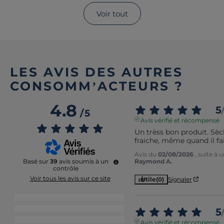
Voir tout
LES AVIS DES AUTRES
CONSOMM’ACTEURS ?
4.8
5
/
/
5
Avis vérifié et récompensé
Un trèss bon produit. Sèc
fraiche, même quand il fa
Avis du
02/08/2026
, suite à
Raymond A.
Basé sur
39
avis soumis à un
contrôle
Voir tous les avis sur ce site
Utile
(0)
Signaler
5
étoiles
33
4
étoiles
5
5
/
3
étoiles
1
Avis vérifié et récompensé