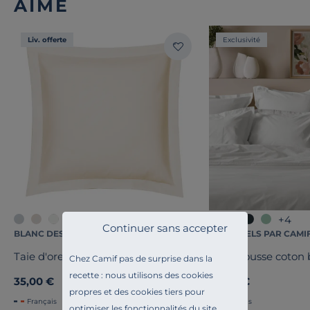
AIMÉ
Liv. offerte
Exclusivité
+1
+4
Continuer sans accepter
BLANC DES VOSGES
ESSENTIELS PAR CAMI
Taie d'oreiller Satin
Drap housse coton b
Chez Camif pas de surprise dans la
recette : nous utilisons des cookies
35,00 €
45,00 €
propres et des cookies tiers pour
Français
Français
optimiser les fonctionnalités du site,