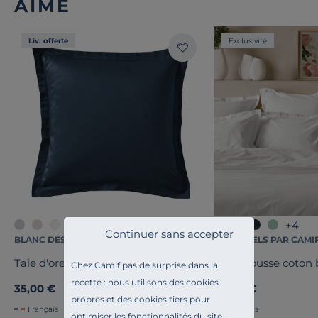
AIMÉ
Liv. offerte
Exclusivité
+1
+4
Continuer sans accepter
BLANC DES VOSGES
ESSENTIELS PAR CAMI
Taie d'oreiller Satin
Drap housse coton b
Chez Camif pas de surprise dans la
recette : nous utilisons des cookies
35,00 €
45,00 €
propres et des cookies tiers pour
Français
Français
optimiser les fonctionnalités du site,