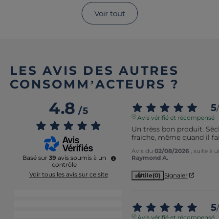
Voir tout
LES AVIS DES AUTRES
CONSOMM’ACTEURS ?
4.8
5
/
/
5
Avis vérifié et récompensé
Un trèss bon produit. Sèc
fraiche, même quand il fa
Avis du
02/08/2026
, suite à
Raymond A.
Basé sur
39
avis soumis à un
contrôle
Voir tous les avis sur ce site
Utile
(0)
Signaler
5
étoiles
33
4
étoiles
5
5
/
3
étoiles
1
Avis vérifié et récompensé