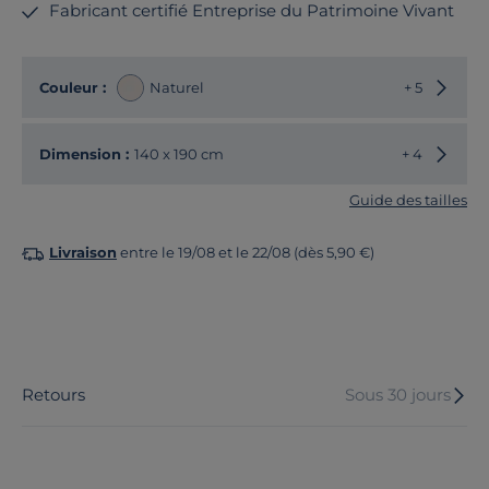
Fabricant certifié Entreprise du Patrimoine Vivant
Choisir
Couleur :
Naturel
+ 5
Choisir
Dimension :
140 x 190 cm
+ 4
Guide des tailles
Livraison
entre le 19/08 et le 22/08 (dès 5,90 €)
Retours
Sous 30 jours