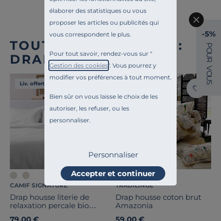
élaborer des statistiques ou vous
proposer les articles ou publicités qui
-5%
vous correspondent le plus.
TOUTE NOTRE OFFRE :
P
O
Pour tout savoir, rendez-vous sur "
DRAPS HOUSSE
U
R
Gestion des cookies
". Vous pourrez y
V
O
modifier vos préférences à tout moment.
U
S
Liv. offerte
Liv. offerte
Bien sûr on vous laisse le choix de les
autoriser, les refuser, ou les
personnaliser.
Personnaliser
Accepter et continuer
CAMIF SIGNATURE
TRADILINGE
Drap housse literie de
Drap housse coton brut
relaxation percale bio
Amazonia
Elise
79,00 €
59,00 €