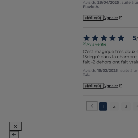
Avis du
28/04/2025
, suite à
Flavio A.
Utile
(0)
Signaler
5
/
Avis vérifié
C'est magique très doux e
15degré dans la chambre et
fait -2 dehors ont fait vr
Avis du
15/02/2025
, suite à 
T.A.
Utile
(0)
Signaler
1
2
3