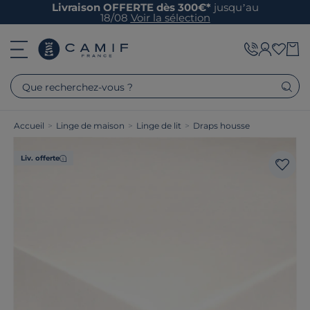
Livraison OFFERTE dès 300€*
jusqu’au
18/08
Voir la sélection
Que recherchez-vous ?
Accueil
>
Linge de maison
>
Linge de lit
>
Draps housse
Liv. offerte