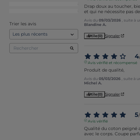
2
étoiles
0
Drap doux au toucher, bie
et qui ne nécessite pas d
1
étoile
0
Avis du
09/03/2026
, suite à
Trier les avis
Blandine A.
Utile
(0)
Signaler
4
Avis vérifié et récompensé
Produit de qualité,
Avis du
05/03/2026
, suite à
Michel A.
Utile
(0)
Signaler
5
/
Avis vérifié
Qualité du coton peigné a
avec le corps. Coupe parfa