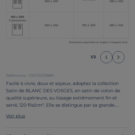
1
/
2
Référence : 100111031889
Facile à vivre, doux et soyeux, adoptez la collection
Satin de BLANC DES VOSGES, en satin de coton de
qualité supérieure, au tissage extrêmement fin et
serré, 120 fils/cm². Elle se distingue par sa grande
douceur, son bel aspect soyeux et sa tenue parfaite. Ce
Voir plus
drap housse se décline dans une large palette de
coloris, pour se coordonner avec toutes vos parures
fantaisies.