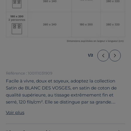
1
/
2
Référence : 100111031909
Facile à vivre, doux et soyeux, adoptez la collection
Satin de BLANC DES VOSGES, en satin de coton de
qualité supérieure, au tissage extrêmement fin et
serré, 120 fils/cm². Elle se distingue par sa grande
douceur, son bel aspect soyeux et sa tenue parfaite. Ce
Voir plus
drap housse se décline dans une large palette de
coloris, pour se coordonner avec toutes vos parures
fantaisies.