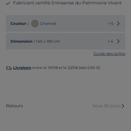
Fabricant certifié Entreprise du Patrimoine Vivant
Choisir
Couleur :
Chanvre
+ 5
Choisir
Dimension :
140 x 190 cm
+ 4
Guide des tailles
Livraison
entre le 19/08 et le 22/08 (dès 5,90 €)
Retours
Sous 30 jours