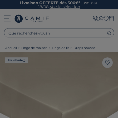
Livraison OFFERTE dès 300€*
jusqu’au
18/08
Voir la sélection
Que recherchez-vous ?
Accueil
>
Linge de maison
>
Linge de lit
>
Draps housse
Liv. offerte