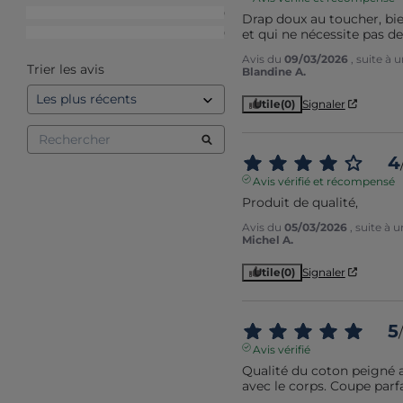
2
étoiles
0
Drap doux au toucher, bie
et qui ne nécessite pas d
1
étoile
0
Avis du
09/03/2026
, suite à
Trier les avis
Blandine A.
Utile
(0)
Signaler
4
Avis vérifié et récompensé
Produit de qualité,
Avis du
05/03/2026
, suite à
Michel A.
Utile
(0)
Signaler
5
/
Avis vérifié
Qualité du coton peigné a
avec le corps. Coupe parfa