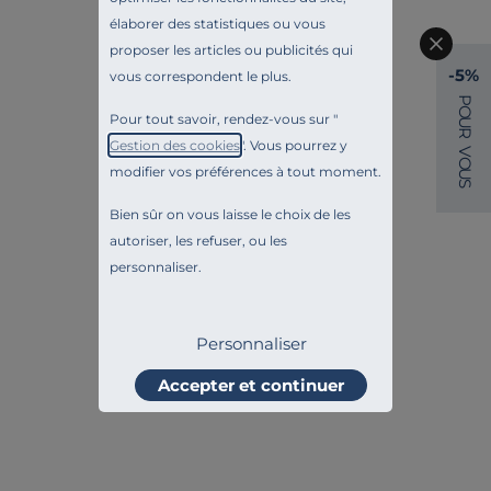
élaborer des statistiques ou vous
proposer les articles ou publicités qui
-5%
vous correspondent le plus.
TOUTE NOTRE OFFRE :
P
O
Pour tout savoir, rendez-vous sur "
DRAPS HOUSSE
U
R
Gestion des cookies
". Vous pourrez y
V
O
modifier vos préférences à tout moment.
U
S
Liv. offerte
Liv. offerte
Bien sûr on vous laisse le choix de les
autoriser, les refuser, ou les
personnaliser.
Personnaliser
Accepter et continuer
CAMIF SIGNATURE
TRADILINGE
Drap housse literie de
Drap housse coton brut
relaxation percale bio
Amazonia
Elise
79,00 €
59,00 €