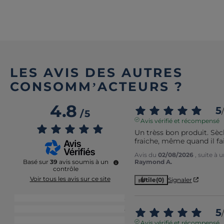
Voir tout
LES AVIS DES AUTRES
CONSOMM’ACTEURS ?
4.8
5
/
/
5
Avis vérifié et récompensé
Un trèss bon produit. Sèc
fraiche, même quand il fa
Avis du
02/08/2026
, suite à
Raymond A.
Basé sur
39
avis soumis à un
contrôle
Voir tous les avis sur ce site
Utile
(0)
Signaler
5
étoiles
33
4
étoiles
5
5
/
3
étoiles
1
Avis vérifié et récompensé