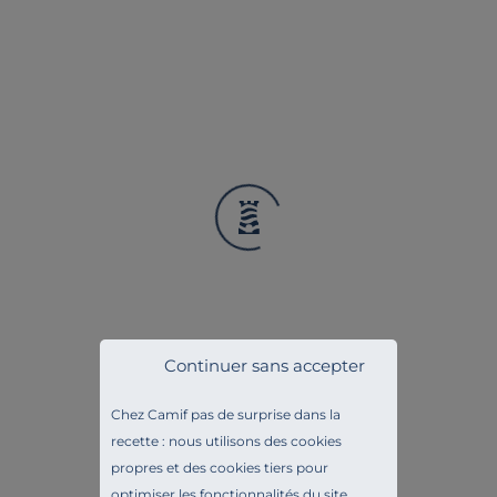
AIMÉ
Liv. offerte
Exclusivité
+1
+4
Continuer sans accepter
BLANC DES VOSGES
ESSENTIELS PAR CAMI
Taie d'oreiller Satin
Drap housse coton b
Chez Camif pas de surprise dans la
recette : nous utilisons des cookies
35,00 €
45,00 €
propres et des cookies tiers pour
Français
Français
optimiser les fonctionnalités du site,