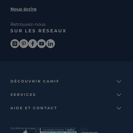
Nous écrire
Retrouvez-nous
SUR LES RÉSEAUX
DÉCOUVRIR CAMIF
La marque
SERVICES
Notre mission
Services et avantages
Nos collections
AIDE ET CONTACT
Comparateur
Le catalogue
Nous contacter
Cagnotte fidélité
Le blog
Suivre votre commande
Carte cadeau Camif
Société du groupe
Boutique