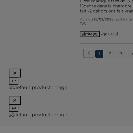
C'est magique très doux e
15degré dans la chambre et
fait -2 dehors ont fait vr
Avis du
15/02/2025
, suite à 
T.A.
Utile
(0)
Signaler
1
2
3