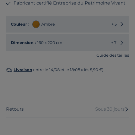
Fabricant certifié Entreprise du Patrimoine Vivant
Choisir
Couleur :
Ambre
+ 5
Choisir
Dimension :
160 x 200 cm
+ 7
Guide des tailles
Livraison
entre le 14/08 et le 18/08 (dès 5,90 €)
Retours
Sous 30 jours