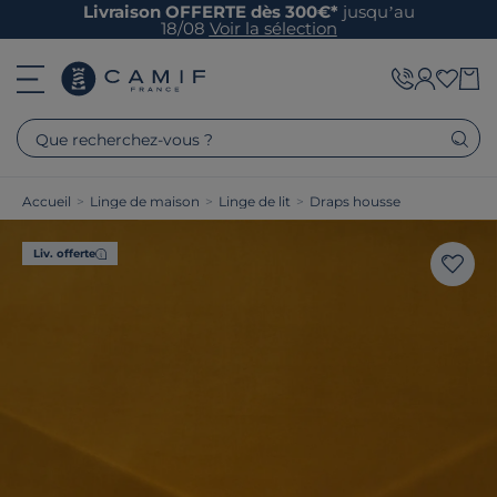
Livraison OFFERTE dès 300€*
jusqu’au
18/08
Voir la sélection
Que recherchez-vous ?
Accueil
>
Linge de maison
>
Linge de lit
>
Draps housse
Liv. offerte