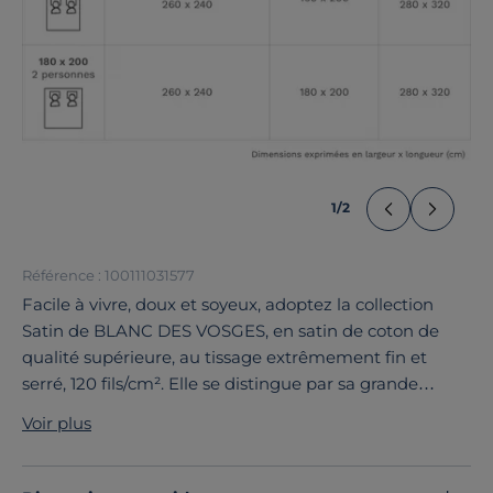
1
/
2
Référence : 100111031577
Facile à vivre, doux et soyeux, adoptez la collection
Satin de BLANC DES VOSGES, en satin de coton de
qualité supérieure, au tissage extrêmement fin et
serré, 120 fils/cm². Elle se distingue par sa grande
douceur, son bel aspect soyeux et sa tenue parfaite. Ce
Voir plus
drap housse se décline dans une large palette de
coloris, pour se coordonner avec toutes vos parures
fantaisies.