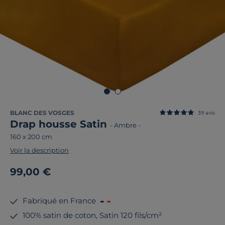
BLANC DES VOSGES
39
avis
Drap housse Satin
-
Ambre
-
160 x 200 cm
Voir la description
99,00 €
Fabriqué en France
100% satin de coton, Satin 120 fils/cm²