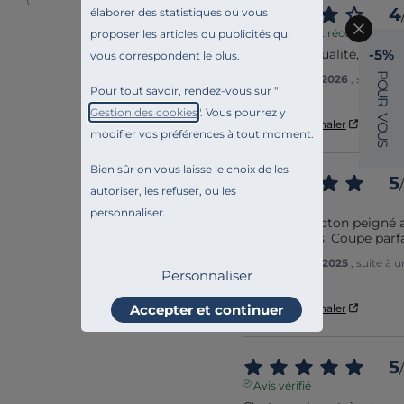
4
élaborer des statistiques ou vous
Avis vérifié et récompensé
proposer les articles ou publicités qui
Produit de qualité,
-5%
vous correspondent le plus.
P
Avis du
05/03/2026
, suite à
O
Pour tout savoir, rendez-vous sur "
Michel A.
U
R
Gestion des cookies
". Vous pourrez y
V
Utile
(0)
Signaler
O
modifier vos préférences à tout moment.
U
S
Bien sûr on vous laisse le choix de les
5
/
autoriser, les refuser, ou les
Avis vérifié
personnaliser.
Qualité du coton peigné a
avec le corps. Coupe parfa
Avis du
28/04/2025
, suite à
Personnaliser
Flavio A.
Utile
(0)
Signaler
Accepter et continuer
5
/
Avis vérifié