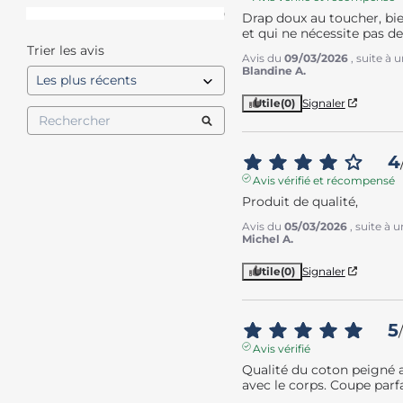
1
étoile
0
Drap doux au toucher, bie
et qui ne nécessite pas d
Trier les avis
Avis du
09/03/2026
, suite à
Blandine A.
Utile
(0)
Signaler
4
Avis vérifié et récompensé
Produit de qualité,
Avis du
05/03/2026
, suite à
Michel A.
Utile
(0)
Signaler
5
/
Avis vérifié
Qualité du coton peigné a
avec le corps. Coupe parfa