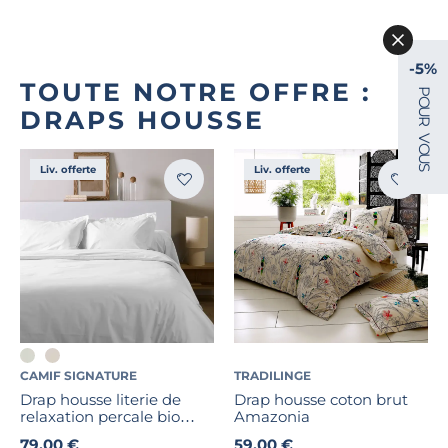
-5%
TOUTE NOTRE OFFRE :
P
O
DRAPS HOUSSE
U
R
V
O
U
S
Liv. offerte
Liv. offerte
CAMIF SIGNATURE
TRADILINGE
Drap housse literie de
Drap housse coton brut
relaxation percale bio
Amazonia
Elise
79,00 €
59,00 €