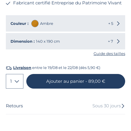
Fabricant certifié Entreprise du Patrimoine Vivant
Choisir
Couleur :
Ambre
+ 5
Choisir
Dimension :
140 x 190 cm
+ 7
Guide des tailles
Livraison
entre le 19/08 et le 22/08 (dès 5,90 €)
1
Ajouter
au panier
- 89,00 €
Retours
Sous 30 jours