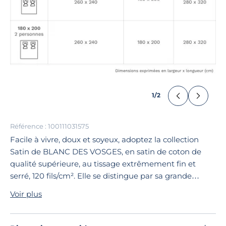
1
/
2
Référence : 100111031575
Facile à vivre, doux et soyeux, adoptez la collection
Satin de BLANC DES VOSGES, en satin de coton de
qualité supérieure, au tissage extrêmement fin et
serré, 120 fils/cm². Elle se distingue par sa grande
douceur, son bel aspect soyeux et sa tenue parfaite. Ce
Voir plus
drap housse se décline dans une large palette de
coloris, pour se coordonner avec toutes vos parures
fantaisies.