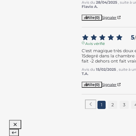
Avis du
28/04/2025
, suite à
Flavio A.
Utile
(0)
Signaler
5
/
Avis vérifié
C'est magique très doux e
15degré dans la chambre et
fait -2 dehors ont fait vr
Avis du
15/02/2025
, suite à 
T.A.
Utile
(0)
Signaler
1
2
3