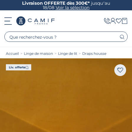
Livraison OFFERTE dès 300€*
jusqu’au
18/08
Voir la sélection
Que recherchez-vous ?
Accueil
>
Linge de maison
>
Linge de lit
>
Draps housse
Liv. offerte