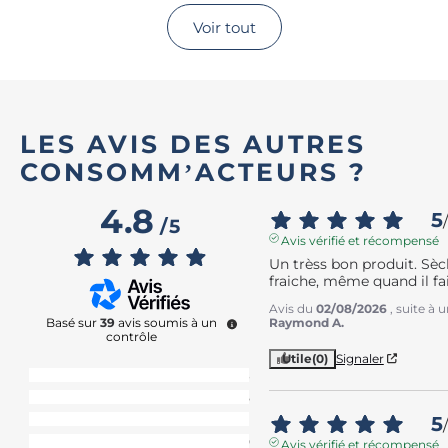
Voir tout
LES AVIS DES AUTRES
CONSOMM’ACTEURS ?
4.8
5
/
/
5
Avis vérifié et récompensé
Un trèss bon produit. Sèc
fraiche, même quand il fa
Avis du
02/08/2026
, suite à
Raymond A.
Basé sur
39
avis soumis à un
contrôle
Utile
(0)
Signaler
5
étoiles
33
4
étoiles
5
5
3
étoiles
1
/
2
étoiles
0
Avis vérifié et récompensé