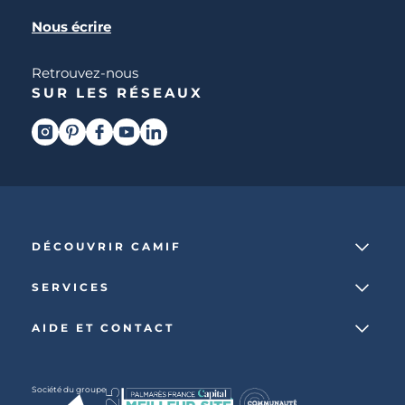
Nous écrire
Retrouvez-nous
SUR LES RÉSEAUX
DÉCOUVRIR CAMIF
La marque
SERVICES
Notre mission
Services et avantages
Nos collections
AIDE ET CONTACT
Comparateur
Le catalogue
Nous contacter
Cagnotte fidélité
Le blog
Suivre votre commande
Carte cadeau Camif
Société du groupe
Boutique