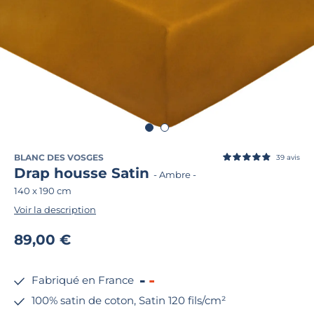
BLANC DES VOSGES
39
avis
Drap housse Satin
-
Ambre
-
140 x 190 cm
Voir la description
89,00 €
Fabriqué en France
100% satin de coton, Satin 120 fils/cm²