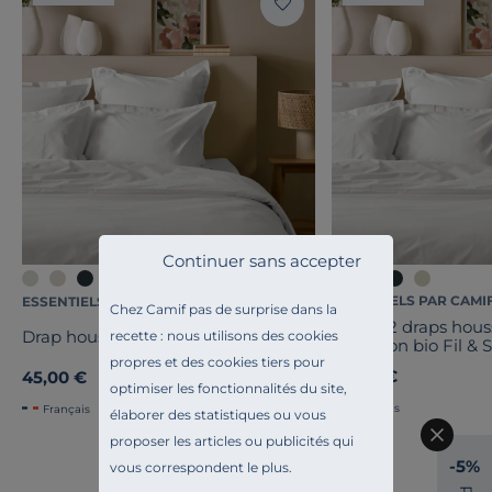
Continuer sans accepter
+4
ESSENTIELS PAR CAMI
ESSENTIELS PAR CAMIF
Chez Camif pas de surprise dans la
Lot de 2 draps hou
Drap housse coton bio Fil & Sens
recette : nous utilisons des cookies
cm coton bio Fil & 
propres et des cookies tiers pour
89,00 €
45,00 €
optimiser les fonctionnalités du site,
Français
Français
élaborer des statistiques ou vous
proposer les articles ou publicités qui
-5%
vous correspondent le plus.
P