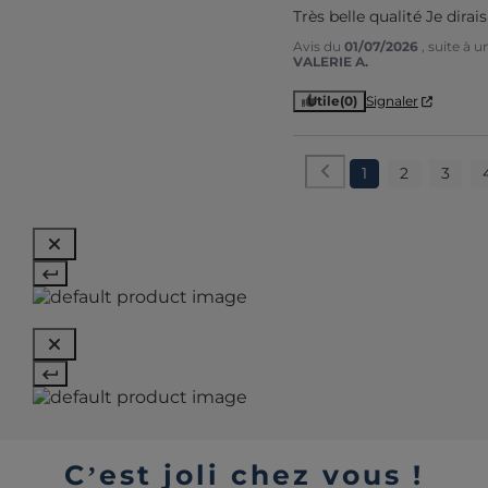
Très belle qualité Je dirai
Avis du
01/07/2026
, suite à 
VALERIE A.
Utile
(0)
Signaler
1
2
3
C’est joli chez vous !