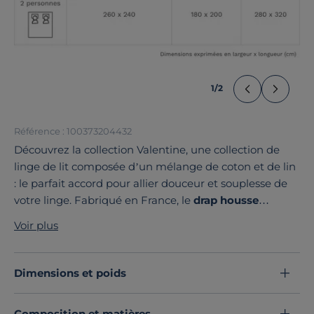
1
/
2
Référence : 100373204432
Découvrez la collection Valentine, une collection de
linge de lit composée d’un mélange de coton et de lin
: le parfait accord pour allier douceur et souplesse de
votre linge. Fabriqué en France, le
drap housse
Valentine
est disponible dans une large palette de
Voir plus
coloris, idéal pour accompagner toutes vos parures
unies ou fantaisies !
Découvrez toute notre sélection :
Draps housse
Dimensions et poids
Composition et matières