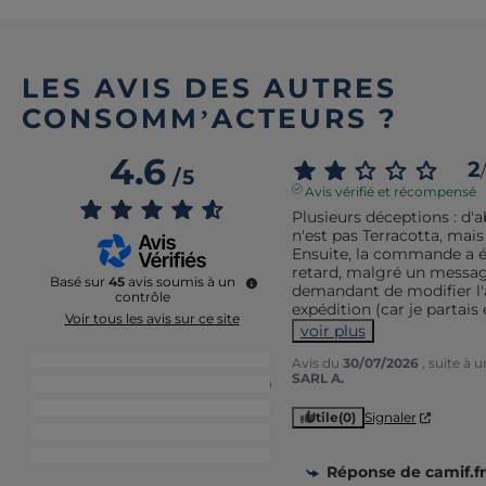
LES AVIS DES AUTRES
CONSOMM’ACTEURS ?
4.6
2
/
/
5
Avis vérifié et récompensé
Plusieurs déceptions : d'ab
n'est pas Terracotta, mais
Ensuite, la commande a ét
retard, malgré un message
Basé sur
45
avis soumis à un
demandant de modifier l'a
contrôle
expédition (car je partais 
Voir tous les avis sur ce site
voir plus
5
étoiles
32
Avis du
30/07/2026
, suite à
SARL A.
4
étoiles
9
3
étoiles
2
Utile
(0)
Signaler
2
étoiles
1
1
étoile
1
Réponse de
camif.fr