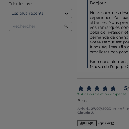
Bonjour,

Trier les avis
Nous sommes désol
expérience n'ait pa
attentes. Nous pre
vos remarques conce
délai de livraison et
demande de change
Votre retour est pré
à nos équipes afin d
améliorer nos produi
Bien cordialement,

Maéva de l'équipe 
5
/
Avis vérifié et récompensé
Bien
Avis du
27/07/2026
, suite à 
Claude A.
Utile
(0)
Signaler