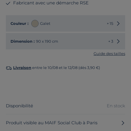
Fabricant avec une démarche RSE
Choisir
Couleur :
Galet
+ 15
Choisir
Dimension :
90 x 190 cm
+ 3
Guide des tailles
Livraison
entre le 10/08 et le 12/08 (dès 3,90 €)
Disponibilité
En stock
Produit visible au MAIF Social Club à Paris