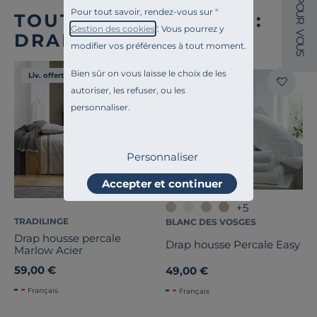
O
Pour tout savoir, rendez-vous sur "
U
TOUTE NOTRE OFFRE :
R
Gestion des cookies
". Vous pourrez y
V
DRAPS HOUSSE
O
modifier vos préférences à tout moment.
U
S
Bien sûr on vous laisse le choix de les
Liv. offerte
Liv. offerte
autoriser, les refuser, ou les
personnaliser.
Personnaliser
Accepter et continuer
+5
TRADILINGE
BLANC DES VOSGES
Drap housse percale
Drap housse Percale Easy
Marlow Acier
59,00 €
49,00 €
Français
Français