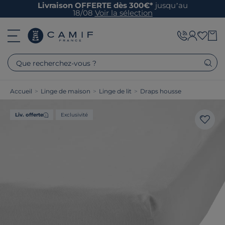
Livraison OFFERTE dès 300€*
jusqu’au
18/08
Voir la sélection
Que recherchez-vous ?
Accueil
>
Linge de maison
>
Linge de lit
>
Draps housse
Liv. offerte
Exclusivité