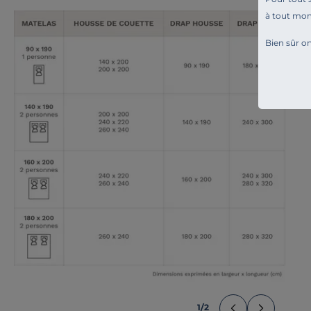
à tout mo
Bien sûr on
1
/
2