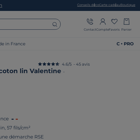
on
Conseils déco
Carte cadeau
Boutique
Contact
Compte
Favoris
Panier
e in France
C • PRO
4.6
/
5
-
45
avis
coton lin Valentine
-
ance
n, 57 fils/cm²
 une démarche RSE