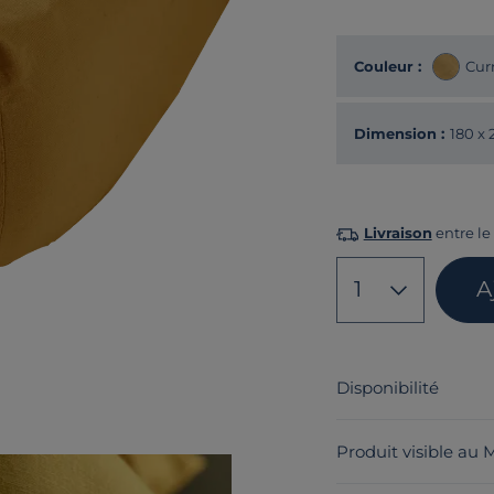
Couleur :
Cur
Dimension :
180 x
Livraison
entre le 
1
A
Disponibilité
Produit visible au 