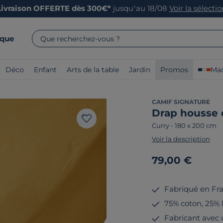
Livraison OFFERTE dès 300€*
jusqu’au 18/08
Voir la sélecti
rque
Que recherchez-vous ?
Déco
Enfant
Arts de la table
Jardin
Promos
Mad
CAMIF SIGNATURE
Drap housse 
Curry
-
180 x 200 cm
Voir la description
79,00 €
Fabriqué en Fr
75% coton, 25% li
Fabricant avec