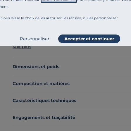
ment.
Référence : 100373202675
Découvrez la collection Valentine, une collection de li
 vous laisse le choix de les autoriser, les refuser, ou les personnaliser.
parfait accord pour allier douceur et souplesse de votr
disponible dans une large palette de coloris, idéal po
Découvrez toute notre sélection :
Draps housse
Personnaliser
Accepter et continuer
Voir plus
Dimensions et poids
Composition et matières
Caractéristiques techniques
Engagements et traçabilité