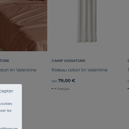
ATURE
CAMIF SIGNATURE
oton lin Valentine
Rideau coton lin Valentine
79,00 €
Dès
Français
cepter
 cookies
ser les
préférences