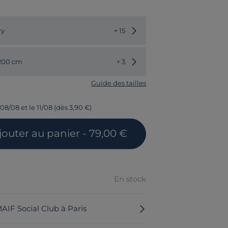
Choisir une autre couleur
ry
+ 15
Choisir une autre dimension
 200 cm
+ 3
Guide des tailles
08/08 et le 11/08 (dès 3,90 €)
jouter
au panier
- 79,00 €
En stock
MAIF Social Club à Paris