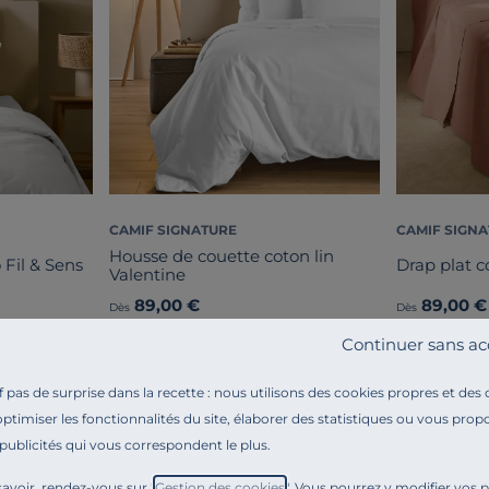
CAMIF SIGNATURE
CAMIF SIGN
Housse de couette coton lin
 Fil & Sens
Drap plat c
Valentine
89,00 €
89,00 €
Dès
Dès
Français
Français
Continuer sans ac
pas de surprise dans la recette : nous utilisons des cookies propres et des
optimiser les fonctionnalités du site, élaborer des statistiques ou vous propo
 publicités qui vous correspondent le plus.
avoir, rendez-vous sur "
Gestion des cookies
". Vous pourrez y modifier vos 