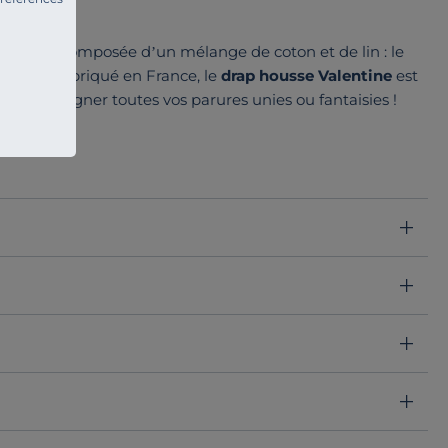
nge de lit composée d’un mélange de coton et de lin : le
e linge. Fabriqué en France, le
drap housse Valentine
est
ur accompagner toutes vos parures unies ou fantaisies !