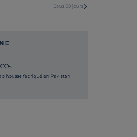
Sous 30 jours
NE
 CO
2
p housse fabriqué en Pakistan