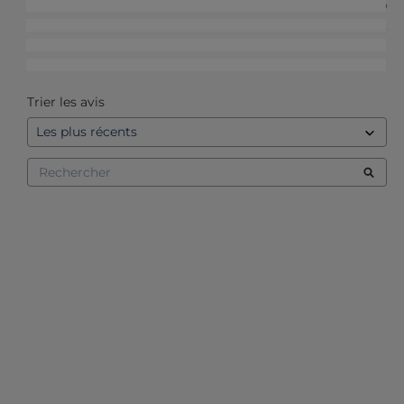
4
étoiles
9
3
étoiles
2
2
étoiles
1
1
étoile
1
Trier les avis