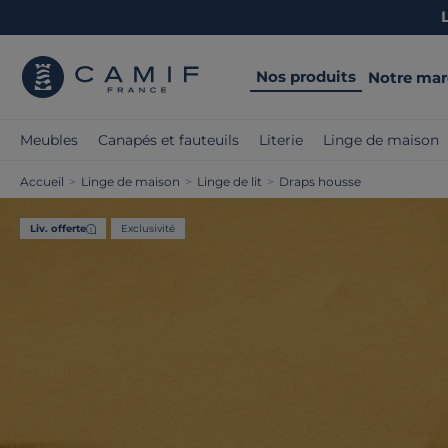
Nos produits
Notre ma
Meubles
Canapés et fauteuils
Literie
Linge de maison
Accueil
>
Linge de maison
>
Linge de lit
>
Draps housse
Liv. offerte
Exclusivité