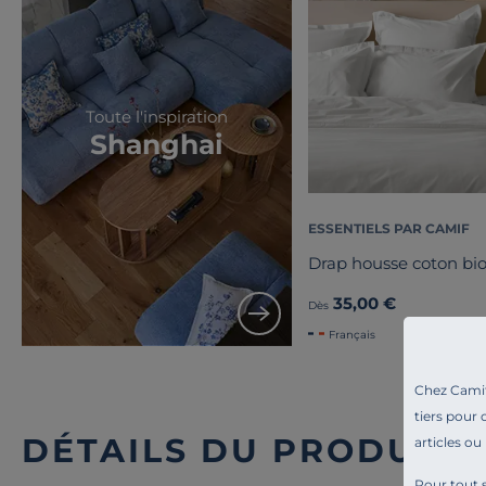
Toute l'inspiration
Shanghai
ESSENTIELS PAR CAMIF
Drap housse coton bio
35,00 €
Dès
Français
Chez Camif 
tiers pour 
DÉTAILS DU PRODUIT
articles ou
Pour tout s