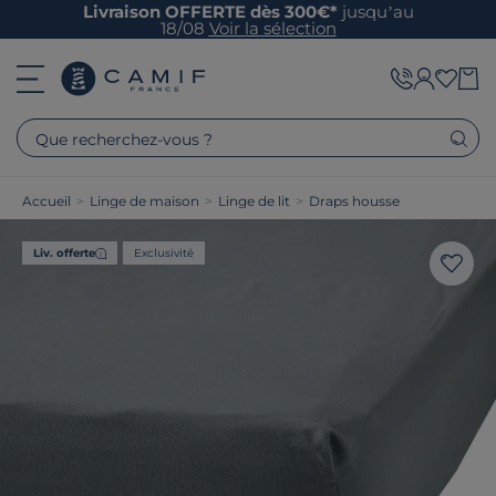
Livraison OFFERTE dès 300€*
jusqu’au
18/08
Voir la sélection
Que recherchez-vous ?
Accueil
>
Linge de maison
>
Linge de lit
>
Draps housse
Liv. offerte
Exclusivité