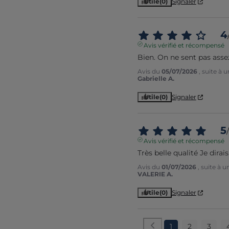
Utile
(0)
Signaler
4
Avis vérifié et récompensé
Bien. On ne sent pas assez
Avis du
05/07/2026
, suite à
Gabrielle A.
Utile
(0)
Signaler
5
/
Avis vérifié et récompensé
Très belle qualité Je dirai
Avis du
01/07/2026
, suite à 
VALERIE A.
Utile
(0)
Signaler
1
2
3