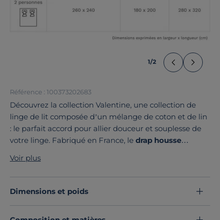
1
/
2
Référence : 100373202683
Découvrez la collection Valentine, une collection de
linge de lit composée d’un mélange de coton et de lin
: le parfait accord pour allier douceur et souplesse de
votre linge. Fabriqué en France, le
drap housse
Valentine
est disponible dans une large palette de
Voir plus
coloris, idéal pour accompagner toutes vos parures
unies ou fantaisies !
Découvrez toute notre sélection :
Draps housse
Dimensions et poids
Composition et matières