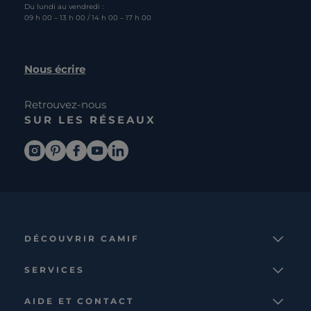
Du lundi au vendredi :
09 h 00 – 13 h 00 / 14 h 00 – 17 h 00
Nous écrire
Retrouvez-nous
SUR LES RÉSEAUX
DÉCOUVRIR CAMIF
La marque
SERVICES
Notre mission
Services et avantages
Nos collections
AIDE ET CONTACT
Comparateur