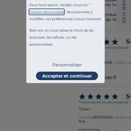
O
améliorer nos produi
Pour tout savoir, rendez-vous sur "
U
R
Gestion des cookies
". Vous pourrez y
V
Bien cordialement,

O
modifier vos préférences à tout moment.
Maéva de l'équipe 
U
S
Bien sûr on vous laisse le choix de les
autoriser, les refuser, ou les
5
/
personnaliser.
Avis vérifié et récompensé
Bien
Avis du
27/07/2026
, suite à 
Personnaliser
Claude A.
Accepter et continuer
Utile
(0)
Signaler
5
/
Avis vérifié et récompensé
Tbien
Avis du
05/07/2026
, suite à
N.A.