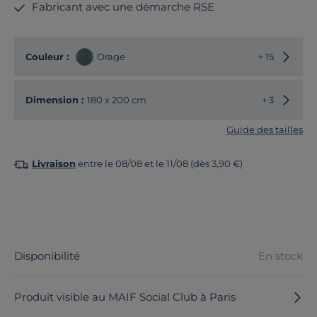
Fabricant avec une démarche RSE
Choisir
Couleur :
Orage
+ 15
Choisir
Dimension :
180 x 200 cm
+ 3
Guide des tailles
Livraison
entre le 08/08 et le 11/08 (dès 3,90 €)
Disponibilité
En stock
Produit visible au MAIF Social Club à Paris