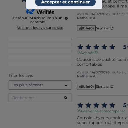
Très bien, beau et confort
Accepter et continuer
fabriqué en Europe. Il me
Avis du
14/07/2026
, suite à 
Nathalie A.
Basé sur
151
avis soumis à un
contrôle
Voir tous les avis sur ce site
Utile
(0)
Signaler
5
étoiles
119
4
étoiles
20
5
/
3
étoiles
5
Avis vérifié
2
étoiles
3
Coussins de qualité, bonne
confortables
1
étoile
4
Avis du
14/07/2026
, suite à 
Trier les avis
Nathalie A.
Utile
(0)
Signaler
5
/
Avis vérifié et récompensé
Coussins hypers confortab
super rapport qualité/prix