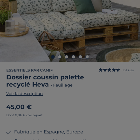
ESSENTIELS PAR CAMIF
151
avis
Dossier coussin palette
recyclé Heva
-
Feuillage
Voir la description
45,00 €
Dont 0,06 € d'éco-part
Fabriqué en Espagne, Europe