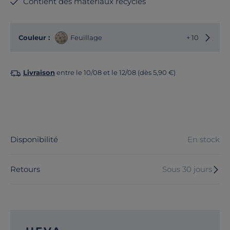
Contient des matériaux recyclés
Choisir
Couleur :
Feuillage
+ 10
Livraison
entre le 10/08 et le 12/08 (dès 5,90 €)
Disponibilité
En stock
Retours
Sous 30 jours