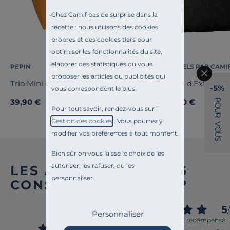
Chez Camif pas de surprise dans la
recette : nous utilisons des cookies
propres et des cookies tiers pour
optimiser les fonctionnalités du site,
élaborer des statistiques ou vous
PEPIN
ESSENTIELS PAR CAMI
proposer les articles ou publicités qui
Trio Mini Olla - Les Iconiques
Coussin d'Extérieur
-5%
vous correspondent le plus.
P
39,90 €
15,00 €
Dès
O
Pour tout savoir, rendez-vous sur "
U
R
Gestion des cookies
". Vous pourrez y
V
O
modifier vos préférences à tout moment.
U
S
Bien sûr on vous laisse le choix de les
autoriser, les refuser, ou les
LES AVIS DES AUTRES
personnaliser.
CONSOMM’ACTEURS ?
4.6
5
/
/
5
Personnaliser
Avis vérifié et récompensé