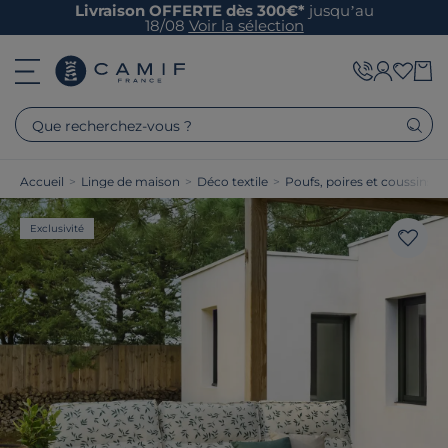
Livraison OFFERTE dès 300€*
jusqu’au
18/08
Voir la sélection
Que recherchez-vous ?
Accueil
>
Linge de maison
>
Déco textile
>
Poufs, poires et coussins de
Exclusivité