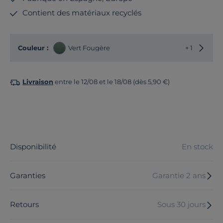
Contient des matériaux recyclés
Choisir
Couleur :
Vert Fougère
+ 1
Livraison
entre le 12/08 et le 18/08 (dès 5,90 €)
Disponibilité
En stock
Garanties
Garantie 2 ans
Retours
Sous 30 jours