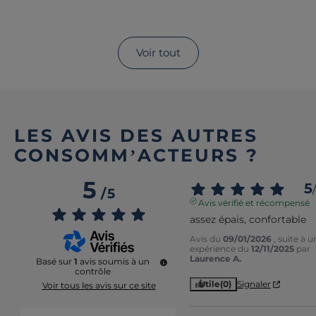
Voir tout
LES AVIS DES AUTRES
CONSOMM’ACTEURS ?
5
5
/
/
5
Avis vérifié et récompensé
assez épais, confortable
Avis du
09/01/2026
, suite à u
expérience du
12/11/2025
par
Laurence A.
Basé sur
1
avis soumis à un
contrôle
Utile
(0)
Signaler
Voir tous les avis sur ce site
5
étoiles
1