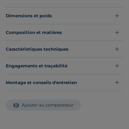
UV, résistant au chlore et à l'eau de mer) et
confectionnés non loin de chez nous, dans la région de
Dimensions et poids
Valence en Espagne.
Découvrez toute notre sélection :
Accessoires transats
Composition et matières
Caractéristiques techniques
Engagements et traçabilité
Montage et conseils d'entretien
Ajouter au comparateur