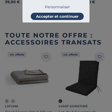
39,90 €
15,00 €
Dès
Personnaliser
Accepter et continuer
TOUTE NOTRE OFFRE :
ACCESSOIRES TRANSATS
Liv. offerte
Liv. offerte
LAFUMA
CAMIF SIGNATURE