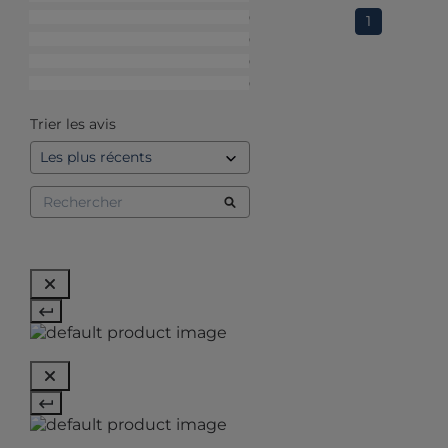
4
étoiles
0
1
3
étoiles
0
2
étoiles
0
1
étoile
0
Trier les avis