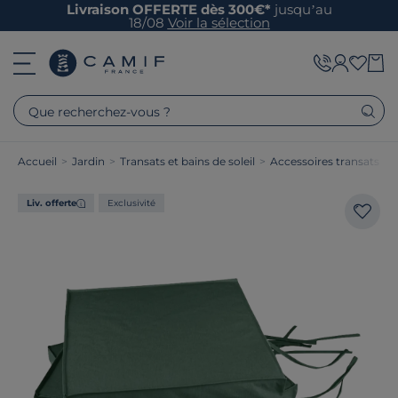
Livraison OFFERTE dès 300€*
jusqu’au
18/08
Voir la sélection
Que recherchez-vous ?
Accueil
>
Jardin
>
Transats et bains de soleil
>
Accessoires transats
Liv. offerte
Exclusivité