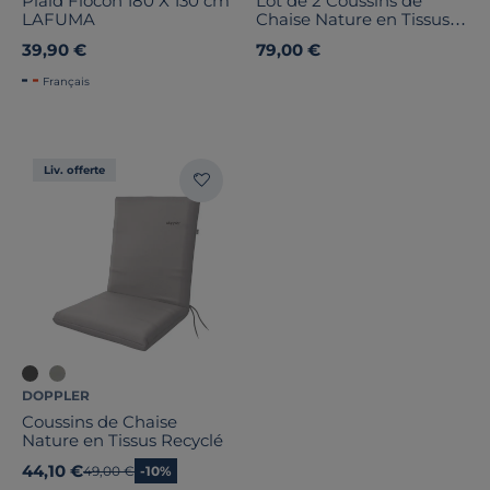
Plaid Flocon 180 X 130 cm
Lot de 2 Coussins de
LAFUMA
Chaise Nature en Tissus
Recyclé
39,90 €
79,00 €
Français
Liv. offerte
DOPPLER
Coussins de Chaise
Nature en Tissus Recyclé
44,10 €
Ancien prix
49,00 €
-10%