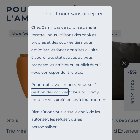
POUR COMPLÉTER
Continuer sans accepter
L'AMBIANCE
Chez Camif pas de surprise dans la
Liv. offerte
Exclusivité
recette : nous utilisons des cookies
propres et des cookies tiers pour
optimiser les fonctionnalités du site,
élaborer des statistiques ou vous
proposer les articles ou publicités qui
-5%
vous correspondent le plus.
P
O
Pour tout savoir, rendez-vous sur "
U
R
Gestion des cookies
". Vous pourrez y
V
O
modifier vos préférences à tout moment.
U
S
Bien sûr on vous laisse le choix de les
autoriser, les refuser, ou les
PEPIN
ESSENTIELS PAR CAMI
personnaliser.
Trio Mini Olla - Les Iconiques
Coussin d'Extérieur