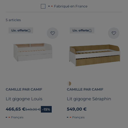
produits ? Ils sont tous
fabriqués en France
ou en
Fabriqué en France
Europe
!
5 articles
Liv. offerte
Liv. offerte
Bois massif
Type de lit
Rangement
Dimension
CAMILLE PAR CAMIF
CAMILLE PAR CAMIF
Largeur
Lit gigogne Louis
Lit gigogne Séraphin
Hauteur
466,65 €
549,00 €
Ancien prix
549,00 €
-15%
Profondeur
Français
Français