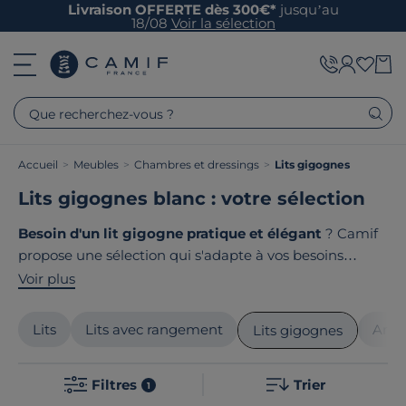
Livraison OFFERTE dès 300€*
jusqu’au
18/08
Voir la sélection
Que recherchez-vous ?
Accueil
>
Meubles
>
Chambres et dressings
>
Lits gigognes
Lits gigognes blanc : votre sélection
Besoin d'un lit gigogne pratique et élégant
? Camif
propose une sélection qui s'adapte à vos besoins
d'espace. Ces lits ingénieux sont idéaux
pour
Voir plus
optimiser une chambre
d'enfant ou un bureau,
offrant un deuxième couchage pour accueillir vos
Lits
Lits avec rangement
Armo
Lits gigognes
invités sans encombrer votre espace. Le design
contemporain ainsi que la qualité de fabrication
Filtres
Trier
convient à tous les intérieurs. Le point commun de nos
1