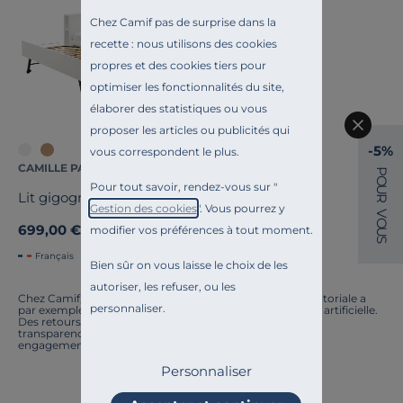
Chez Camif pas de surprise dans la
recette : nous utilisons des cookies
propres et des cookies tiers pour
optimiser les fonctionnalités du site,
élaborer des statistiques ou vous
proposer les articles ou publicités qui
-5%
vous correspondent le plus.
CAMILLE PAR CAMIF
P
O
Pour tout savoir, rendez-vous sur "
U
Lit gigogne Sebastian
R
Gestion des cookies
". Vous pourrez y
V
O
699,00 €
modifier vos préférences à tout moment.
U
S
Français
Bien sûr on vous laisse le choix de les
autoriser, les refuser, ou les
Chez Camif, on innove en permanence. Notre équipe éditoriale a
personnaliser.
par exemple généré cette page à l'aide d'une intelligence artificielle.
Des retours ? Nous sommes à l'écoute. Tout comme la
transparence, l'amélioration continue fait partie de nos
engagements.
Personnaliser