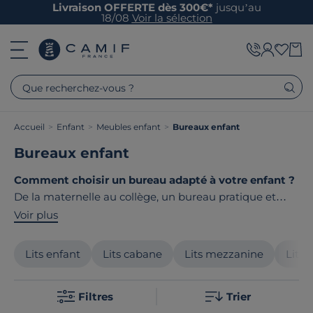
Livraison OFFERTE dès 300€*
jusqu’au
18/08
Voir la sélection
Que recherchez-vous ?
Accueil
>
Enfant
>
Meubles enfant
>
Bureaux enfant
Bureaux enfant
Comment choisir un bureau adapté à votre enfant ?
De la maternelle au collège, un bureau pratique et
fonctionnel s'avère indispensable pour apprendre,
Voir plus
dessiner et s'épanouir. Espace de travail ou de
créativité, le bureau doit s'adapter à l'âge et aux
Lits enfant
Lits cabane
Lits mezzanine
Lits 
besoins de votre enfant tout en s'intégrant
harmonieusement dans sa chambre. Le point
Filtres
Trier
commun de nos produits ? Ils sont tous
fabriqués en