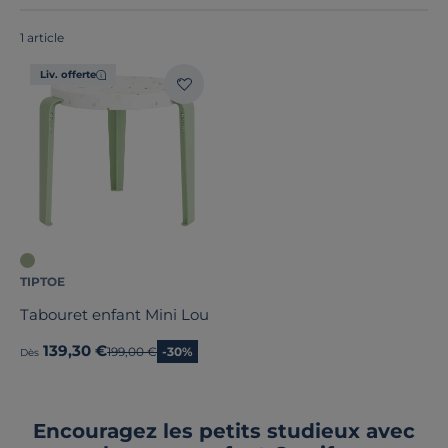
France ou en Europe
!
1 article
Hauteur
Liv. offerte
Profondeur
Marque
Stock
Pays de fabrication
TIPTOE
Tabouret enfant Mini Lou
139,30 €
Ancien prix
199,00 €
-30%
Dès
Encouragez les petits studieux avec