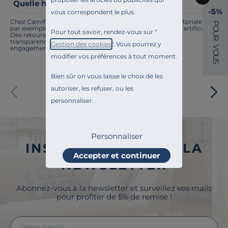
Quelle hauteur de bureau selon la taille ?
-5%
vous correspondent le plus.
Chez Camif, on innove en permanence. Notre équipe éditoriale a
P
par exemple généré cette page à l'aide d'une intelligence artificielle.
O
Pour tout savoir, rendez-vous sur "
U
Des retours ? Nous sommes à l'écoute. Tout comme la
R
transparence, l'amélioration continue fait partie de nos
Gestion des cookies
". Vous pourrez y
V
engagements.
O
modifier vos préférences à tout moment.
U
S
Bien sûr on vous laisse le choix de les
Paiement sécurisé
autoriser, les refuser, ou les
personnaliser.
Personnaliser
INSCRIVEZ-VOUS À LA
Accepter et continuer
NEWSLETTER
Abonnez-vous à la newsletter et surveillez vos mails
pour profiter de 5% de remise !