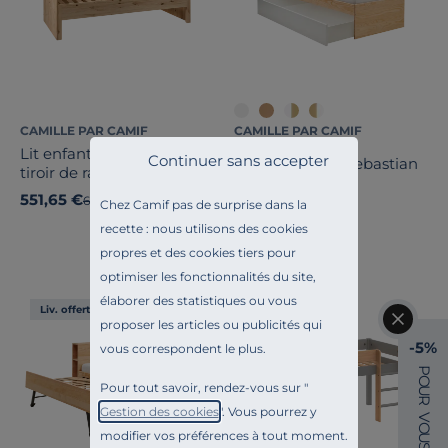
CAMILLE PAR CAMIF
CAMILLE PAR CAMIF
Lit enfant pin massif avec
Continuer sans accepter
Lit rangement Sebastian
tiroir de rangement en
option Étretat
551,65 €
649,00 €
Ancien prix
649,00 €
-15%
Dès
Chez Camif pas de surprise dans la
recette : nous utilisons des cookies
Français
propres et des cookies tiers pour
optimiser les fonctionnalités du site,
élaborer des statistiques ou vous
Liv. offerte
Liv. offerte
proposer les articles ou publicités qui
-5%
vous correspondent le plus.
P
O
Pour tout savoir, rendez-vous sur "
U
R
Gestion des cookies
". Vous pourrez y
V
O
modifier vos préférences à tout moment.
U
S