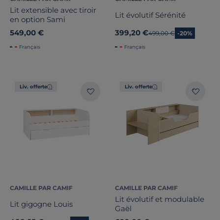
Lit extensible avec tiroir
Lit évolutif Sérénité
en option Sami
549,00 €
399,20 €
Ancien prix
499,00 €
-20%
Français
Français
Liv. offerte
Liv. offerte
CAMILLE PAR CAMIF
CAMILLE PAR CAMIF
Lit évolutif et modulable
Lit gigogne Louis
Gaël