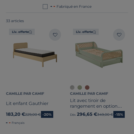
Fabriqué en France
33 articles
Liv. offerte
Liv. offerte
CAMILLE PAR CAMIF
CAMILLE PAR CAMIF
Lit avec tiroir de
Lit enfant Gauthier
rangement en option
Sam
183,20 €
296,65 €
Ancien prix
229,00 €
-20%
Ancien prix
349,00 €
-15%
Dès
Bois massif
Français