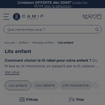
Livraison OFFERTE dès 300€*
jusqu’au
18/08
Voir la sélection
Que recherchez-vous ?
Accueil
>
Enfant
>
Meubles enfant
>
Lits enfant
Lits enfant
Comment choisir le lit idéal pour votre enfant ?
Du
lit bas au lit mezzanine, en passant par le lit cabane ou
le lit superposé, offrez à votre petit un cocon
Voir plus
parfaitement adapté à son âge et à ses envies.
Sommier, rangements intégrés, barrière de sécurité...
Lits cabane
Lits mezzanine
Lits
Lits enfant
Chaque détail compte pour des nuits paisibles et
sereines. Le point commun de nos produits ? Ils sont
Filtres
Trier
tous
fabriqués en France ou en Europe
!