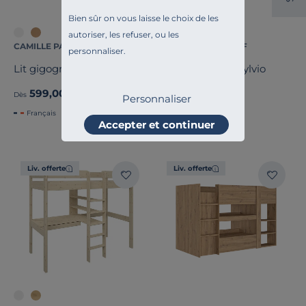
Bien sûr on vous laisse le choix de les
autoriser, les refuser, ou les
CAMILLE PAR CAMIF
CAMILLE PAR CAMIF
personnaliser.
Lit gigogne Sebastian
Lit mi-hauteur Sylvio
599,00 €
599,00 €
Dès
Dès
Personnaliser
Français
Français
Accepter et continuer
Liv. offerte
Liv. offerte