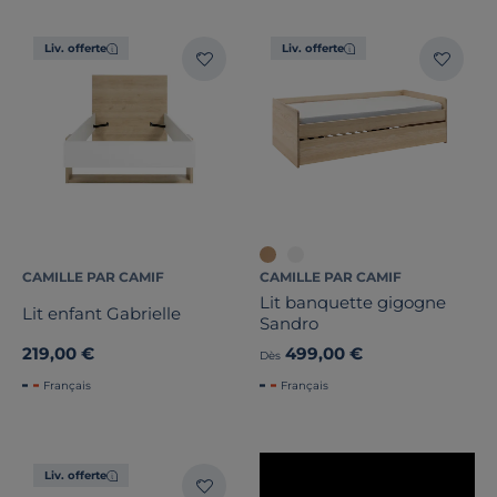
Type de lit
Liv. offerte
Liv. offerte
Rangement
Dimension
Largeur
Hauteur
Profondeur
CAMILLE PAR CAMIF
CAMILLE PAR CAMIF
Lit banquette gigogne
Lit enfant Gabrielle
Sandro
Vendu avec sommier
219,00 €
499,00 €
Dès
Marque
Français
Français
Note des clients
Liv. offerte
Stock