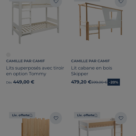
CAMILLE PAR CAMIF
CAMILLE PAR CAMIF
Lits superposés avec tiroir
Lit cabane en bois
en option Tommy
Skipper
449,00 €
479,20 €
Ancien prix
599,00 €
-20%
Dès
Liv. offerte
Liv. offerte