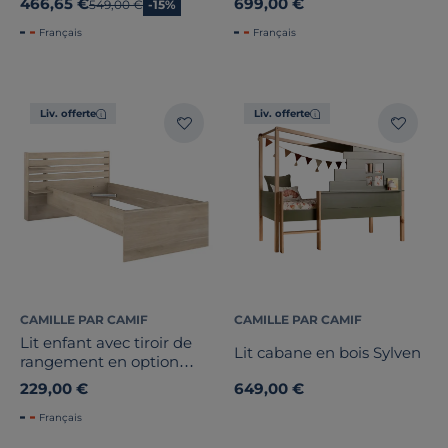
466,65 €
699,00 €
Ancien prix
549,00 €
-15%
Français
Français
Liv. offerte
Liv. offerte
CAMILLE PAR CAMIF
CAMILLE PAR CAMIF
Lit enfant avec tiroir de
Lit cabane en bois Sylven
rangement en option
Palmyre
229,00 €
649,00 €
Français