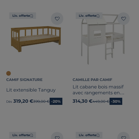
Liv. offerte
Liv. offerte
CAMIF SIGNATURE
CAMILLE PAR CAMIF
Lit cabane bois massif
Lit extensible Tanguy
avec rangements en
option Teddy
319,20 €
314,30 €
Ancien prix
399,00 €
-20%
Ancien prix
449,00 €
-30%
Dès
Liv. offerte
Liv. offerte