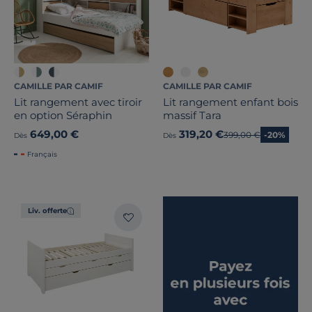
CAMILLE PAR CAMIF
CAMILLE PAR CAMIF
Lit rangement avec tiroir
Lit rangement enfant bois
en option Séraphin
massif Tara
649,00 €
319,20 €
Ancien prix
399,00 €
-20%
Dès
Dès
Français
Liv. offerte