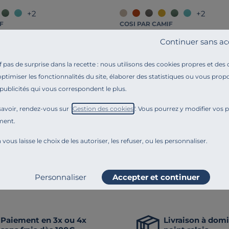
+2
+2
F
COSI PAR CAMIF
ic-clac Heva recyclée
Housse de BZ recyclée Heva
Continuer sans ac
99,00 €
 prix
€
-25%
pas de surprise dans la recette : nous utilisons des cookies propres et des
optimiser les fonctionnalités du site, élaborer des statistiques ou vous propo
 publicités qui vous correspondent le plus.
nnove en permanence. Notre équipe éditoriale a par exemple généré cette pa
 comme la transparence, l'amélioration continue fait partie de nos engagem
avoir, rendez-vous sur "
Gestion des cookies
". Vous pourrez y modifier vos 
ment.
Craquez aussi po
 vous laisse le choix de les autoriser, les refuser, ou les personnaliser.
ssins
Plaids
Rideaux et voilage
Poufs, poires et co
Déco textile
Personnaliser
Accepter et continuer
Paiement en 3x ou 4x
Livraison à domi