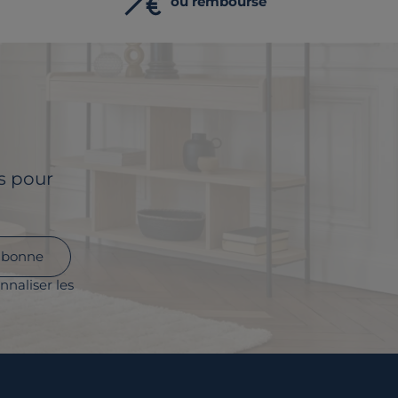
ou remboursé
ls pour
abonne
nnaliser les