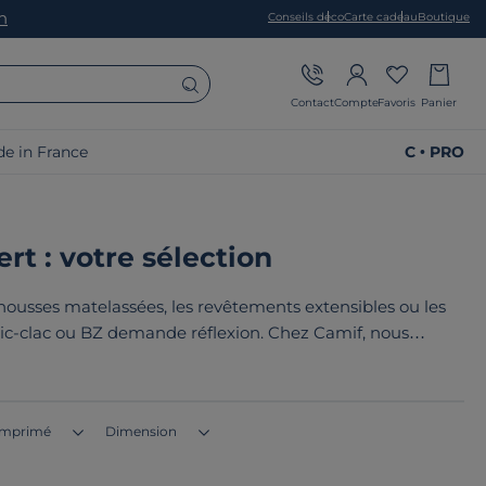
on
Conseils déco
Carte cadeau
Boutique
Contact
Compte
Favoris
Panier
e in France
C • PRO
rt : votre sélection
housses matelassées, les revêtements extensibles ou les
clic-clac ou BZ demande réflexion. Chez Camif, nous
onner une seconde vie à votre banquette. Le point commun
 en France ou en Europe
!
Imprimé
Dimension