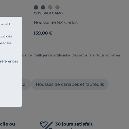
COSI PAR CAMIF
Housse de BZ Carlos
cepter
159,00 €
 cookies
ser les
ge à l'aide d'une intelligence artificielle. Des retours ? Nous sommes
ents.
préférences
ur
ussins de sol
Housses de canapés et fauteuils
cile ou
30 jours satisfait