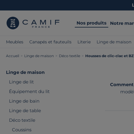
Nos produits
Notre ma
Meubles
Canapés et fauteuils
Literie
Linge de maison
Accueil
>
Linge de maison
>
Déco textile
>
Housses de clic-clac et BZ
Linge de maison
Linge de lit
Comment p
Équipement du lit
modèle
sélectionno
Linge de bain
Linge de table
Déco textile
Coussins