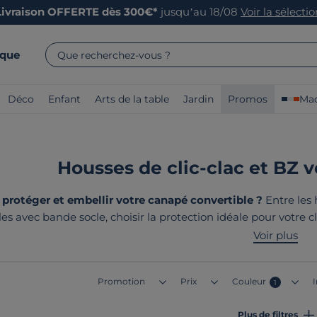
Livraison OFFERTE dès 300€*
jusqu’au 18/08
Voir la sélecti
rque
Que recherchez-vous ?
Déco
Enfant
Arts de la table
Jardin
Promos
Mad
Housses de clic-clac et BZ ve
rotéger et embellir votre canapé convertible ?
Entre les 
s avec bande socle, choisir la protection idéale pour votre 
ns des housses qui allient praticité et esthétique pour red
Voir plus
de nos produits ? Ils sont tous
fabriqués
Promotion
Prix
Couleur
1
Plus de filtres