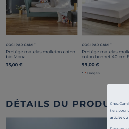
COSI PAR CAMIF
COSI PAR CAMIF
Protège matelas molleton coton
Protège matelas moll
bio Mona
coton bonnet 40 cm 
35,00 €
99,00 €
Français
DÉTAILS DU PRODUIT
Chez Camif 
tiers pour 
articles ou
Pour tout s