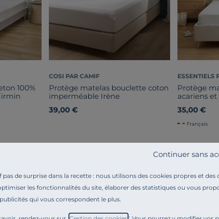
COSI PAR CAMIF
ESSENTIELS 
eton 100%
Protège matelas bouclette coton
Protège ma
Firmin
imperméable Irène
acariens et
39,00 €
35,00 €
Français
Continuer sans ac
pas de surprise dans la recette : nous utilisons des cookies propres et des
optimiser les fonctionnalités du site, élaborer des statistiques ou vous propo
 publicités qui vous correspondent le plus.
Référence : 100388853224
Protégez votre matelas avec douceur !
avoir, rendez-vous sur "
Gestion des cookies
". Vous pourrez y modifier vos 