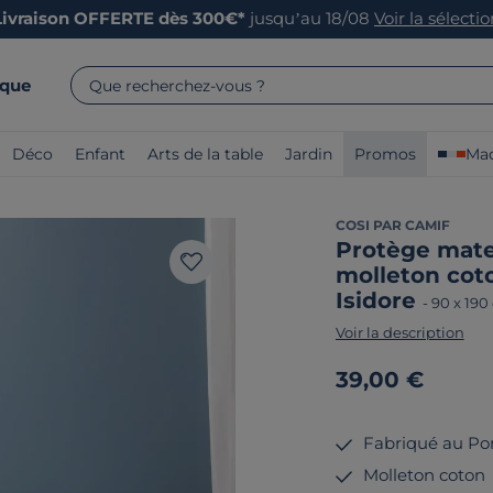
Livraison OFFERTE dès 300€*
jusqu’au 18/08
Voir la sélecti
rque
Que recherchez-vous ?
Déco
Enfant
Arts de la table
Jardin
Promos
Mad
COSI PAR CAMIF
Protège mate
molleton cot
Isidore
-
90 x 190
Voir la description
39,00 €
Fabriqué au Po
Molleton coton