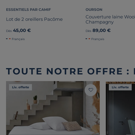
ESSENTIELS PAR CAMIF
OURSON
Couverture laine Wo
Lot de 2 oreillers Pacôme
Champagny
45,00 €
89,00 €
Dès
Dès
Français
Français
TOUTE NOTRE OFFRE :
Liv. offerte
Liv. offerte