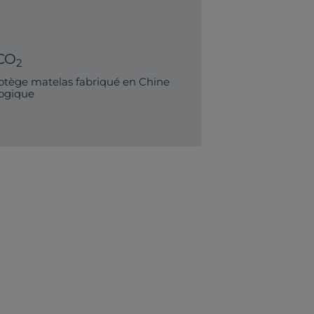
CO
2
tège matelas fabriqué en Chine
logique