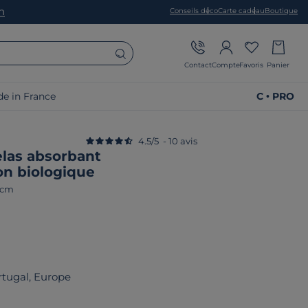
on
Conseils déco
Carte cadeau
Boutique
Contact
Compte
Favoris
Panier
e in France
C • PRO
4.5
/
5
-
10
avis
las absorbant
on biologique
 cm
rtugal, Europe