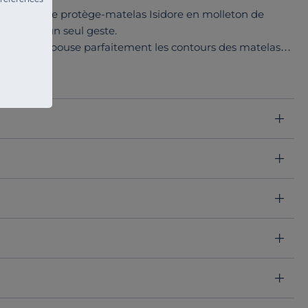
râce à notre protège-matelas Isidore en molleton de
ygiène en un seul geste.
 33 cm, il épouse parfaitement les contours des matelas
as reste silencieux, il ne fait aucun bruit sous vos draps