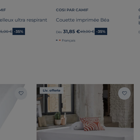
MIF
COSI PAR CAMIF
elleux ultra respirant
Couette imprimée Béa
31,85 €
Ancien prix
35,00 €
-35%
Ancien prix
49,00 €
-35%
Dès
Français
Liv. offerte