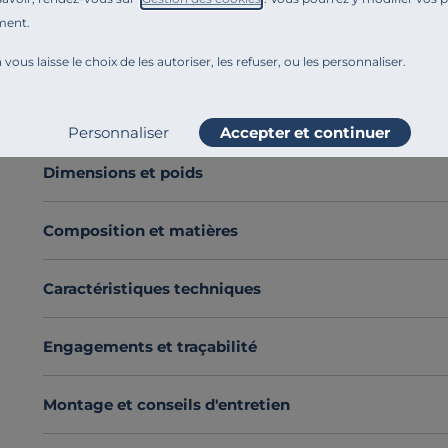
Offrez à votre literie une protection haut de gamme g
ment.
coton issu de l’agriculture biologique. Alliez confort, h
 vous laisse le choix de les autoriser, les refuser, ou les personnaliser.
Avec son bonnet en jersey de coton extensible jusqu’à
épais, sans se froisser ni glisser.
Voir plus
Tissé en en molleton doux et respirant, ce protège-matel
Personnaliser
Accepter et continuer
et vous garantit un sommeil paisible.
Découvrez toute notre sélection :
Protèges matelas
Dimensions et poids
Composition et matières
Caractéristiques techniques
Engagements et traçabilité
Montage et conseils d'entretien