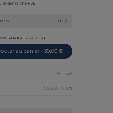
 une démarche RSE
Choisir une autre dimension
190 cm
+ 6
12/08 et le 18/08 (dès 3,90 €)
jouter
au panier
- 39,00 €
En stock
Sous 30 jours