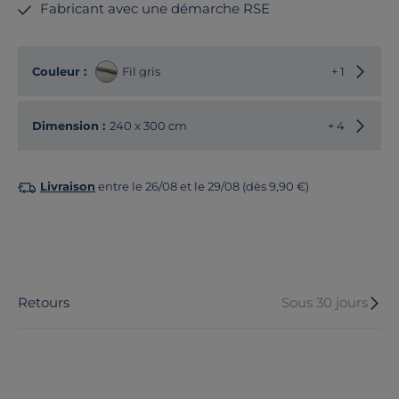
Fabricant avec une démarche RSE
Choisir
Couleur :
Fil gris
+ 1
Choisir
Dimension :
240 x 300 cm
+ 4
Livraison
entre le 26/08 et le 29/08 (dès 9,90 €)
Retours
Sous 30 jours