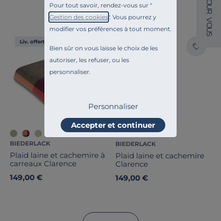
O
Pour tout savoir, rendez-vous sur "
U
R
Gestion des cookies
". Vous pourrez y
V
O
modifier vos préférences à tout moment.
U
S
Liv. offerte
Liv. offerte
Bien sûr on vous laisse le choix de les
autoriser, les refuser, ou les
personnaliser.
Personnaliser
Accepter et continuer
+5
BIEDERLACK
BIEDERLACK
Plaid laine et cachemire à
Plaid laine et cachemire
carreaux Clarence
Clarence
149,00 €
149,00 €