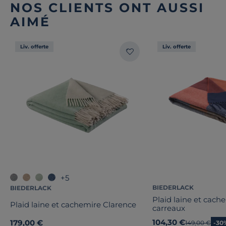
NOS CLIENTS ONT AUSSI
AIMÉ
Liv. offerte
Liv. offerte
+5
BIEDERLACK
BIEDERLACK
Plaid laine et cach
Plaid laine et cachemire Clarence
carreaux
104,30 €
179,00 €
Ancien prix
149,00 €
-30