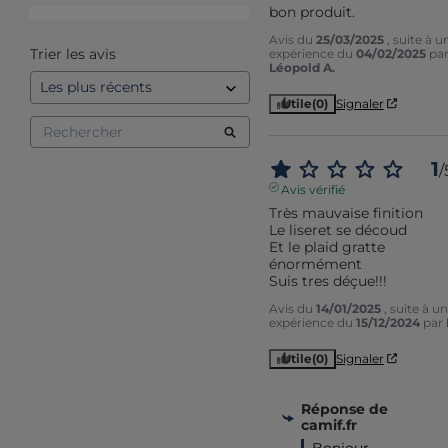
bon produit.
1
étoile
1
Avis du
25/03/2025
, suite à u
Trier les avis
expérience du
04/02/2025
pa
Léopold A.
Utile
(0)
Signaler
1
/
Avis vérifié
Très mauvaise finition

Le liseret se découd 

Et le plaid gratte 
énormément 

Suis tres déçue!!!
Avis du
14/01/2025
, suite à u
expérience du
15/12/2024
par
Utile
(0)
Signaler
Réponse de
camif.fr
Bonjour 