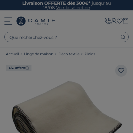
Livraison OFFERTE dès 300€*
jusqu’au
18/08
Voir la sélection
Que recherchez-vous ?
Accueil
>
Linge de maison
>
Déco textile
>
Plaids
Liv. offerte