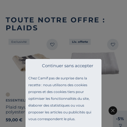
TOUTE NOTRE OFFRE :
PLAIDS
Exclusivité
Liv. offerte
Continuer sans accepter
Chez Camif pas de surprise dans la
recette : nous utilisons des cookies
propres et des cookies tiers pour
optimiser les fonctionnalités du site,
ESSENTIELS PAR CAMIF
CAMIF SIGNATURE
élaborer des statistiques ou vous
Plaid rayures coton
Plaid coton Kiko
polyester Paxton
proposer les articles ou publicités qui
-5%
vous correspondent le plus.
59,00 €
99,00 €
P