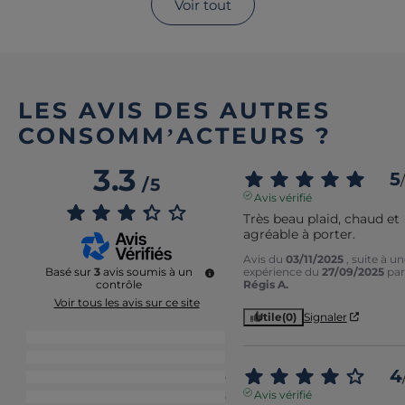
Voir tout
LES AVIS DES AUTRES
CONSOMM’ACTEURS ?
3.3
5
/
/
5
Avis vérifié
Très beau plaid, chaud et 
agréable à porter.
Avis du
03/11/2025
, suite à u
expérience du
27/09/2025
par
Basé sur
3
avis soumis à un
Régis A.
contrôle
Voir tous les avis sur ce site
Utile
(0)
Signaler
5
étoiles
1
4
étoiles
1
4
3
étoiles
0
Avis vérifié
2
étoiles
0