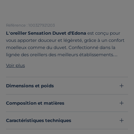
Référence : 100327921203
L’oreiller Sensation Duvet d'Edona
est conçu pour
vous apporter douceur et légèreté, grâce à un confort
moelleux comme du duvet. Confectionné dans la
lignée des oreillers des meilleurs établissements
hôteliers, son gonflant s’adaptera à tout profil de
Voir plus
dormeur.
Conçu pour vous faire dormir comme sur un nuage,
l’oreiller est garni de microfibre pour une douceur
Dimensions et poids
maximale. L’enveloppe est un parfait équilibre entre la
souplesse du polyester et la douceur du coton. Ce
Composition et matières
produit ne contient aucune substances actives.
Caractéristiques techniques
Découvrez toute notre sélection :
Oreillers