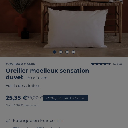
COSI PAR CAMIF
14
avis
Oreiller moelleux sensation
duvet
-
50 x 70 cm
Voir la description
Nouveau prix
25,35 €
Ancien prix
39,00 €
-35%
jusqu'au 03/09/2026
Dont 0,36 € d'éco-part
Fabriqué en France