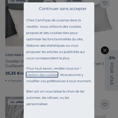
Liv. offerte
Liv. offerte
Continuer sans accepter
Chez Camif pas de surprise dans la
recette : nous utilisons des cookies
propres et des cookies tiers pour
optimiser les fonctionnalités du site,
élaborer des statistiques ou vous
proposer les articles ou publicités qui
COSI PAR CAMIF
BULTEX
-5%
vous correspondent le plus.
Oreiller moelleux Seaqual
Oreiller Confort 2 en 1
P
Guillaume
O
Pour tout savoir, rendez-vous sur "
U
R
25,35 €
69,00 €
Ancien prix
39,00 €
-35%
Gestion des cookies
". Vous pourrez y
V
O
modifier vos préférences à tout moment.
Français
U
S
Bien sûr on vous laisse le choix de les
autoriser, les refuser, ou les
Liv. offerte
Liv. offerte
personnaliser.