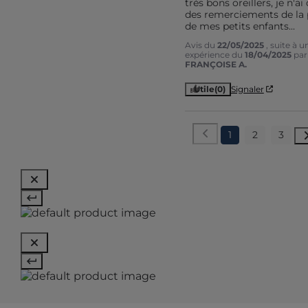
très bons oreillers, je n'ai 
des remerciements de la p
de mes petits enfants...
Avis du
22/05/2025
, suite à u
expérience du
18/04/2025
par
FRANÇOISE A.
Utile
(0)
Signaler
1
2
3