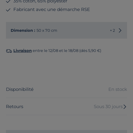
35% coton, 65% polyester
Fabricant avec une démarche RSE
Choisir
Dimension :
50 x 70 cm
+ 2
Livraison
entre le 12/08 et le 18/08 (dès 5,90 €)
Disponibilité
En stock
Retours
Sous 30 jours