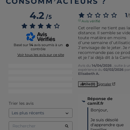
CONSOMM’ACTEURS ?
4.2
1
/
/
5
Avis vérifié
Cet oreiller ne tient pas la 
distance. Il semble se vide
toute matière en moins 
d’une semaine d’utilisatio
Basé sur
14
avis soumis à un
J’envisage de le jeter. Je n
contrôle
recommande pas ce produ
Voir tous les avis sur ce site
et je l’ai déjà dit à la Cami
Avis du
14/04/2026
, suite à u
5
étoiles
8
expérience du
02/02/2026
pa
4
étoiles
4
Elisabeth A.
3
étoiles
0
Utile
(0)
Signaler
2
étoiles
1
1
étoile
1
Réponse de
camif.fr
Trier les avis
Bonjour,

Je suis désolé 
d'apprendre que 
l'oreiller 