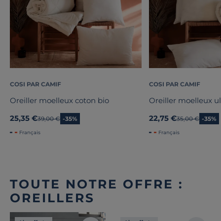
COSI PAR CAMIF
COSI PAR CAMIF
Oreiller moelleux coton bio
Oreiller moelleux ul
25,35 €
22,75 €
Ancien prix
39,00 €
-35%
Ancien prix
35,00 €
-35%
Français
Français
TOUTE NOTRE OFFRE :
OREILLERS