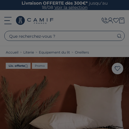
Livraison OFFERTE dès 300€*
jusqu’au
18/08
Voir la sélection
Que recherchez-vous ?
Accueil
>
Literie
>
Equipement du lit
>
Oreillers
Liv. offerte
Promo