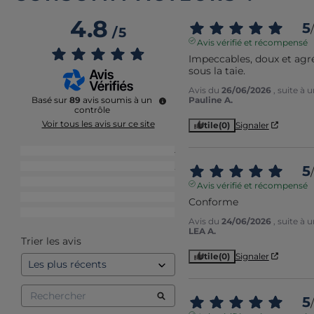
4.8
5
/
/
5
Avis vérifié et récompensé
Impeccables, doux et agré
sous la taie.
Avis du
26/06/2026
, suite à
Pauline A.
Basé sur
89
avis soumis à un
contrôle
Voir tous les avis sur ce site
Utile
(0)
Signaler
5
étoiles
74
4
étoiles
12
5
/
3
étoiles
1
Avis vérifié et récompensé
2
étoiles
1
Conforme
1
étoile
1
Avis du
24/06/2026
, suite à
LEA A.
Trier les avis
Utile
(0)
Signaler
5
/