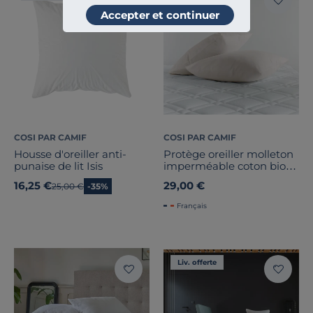
Accepter et continuer
COSI PAR CAMIF
COSI PAR CAMIF
Housse d'oreiller anti-
Protège oreiller molleton
punaise de lit Isis
imperméable coton bio
Issac
16,25 €
29,00 €
Ancien prix
25,00 €
-35%
Français
Liv. offerte