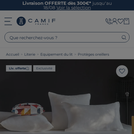
Livraison OFFERTE dès 300€*
jusqu’au
18/08
Voir la sélection
Que recherchez-vous ?
Accueil
>
Literie
>
Equipement du lit
>
Protèges oreillers
Liv. offerte
Exclusivité