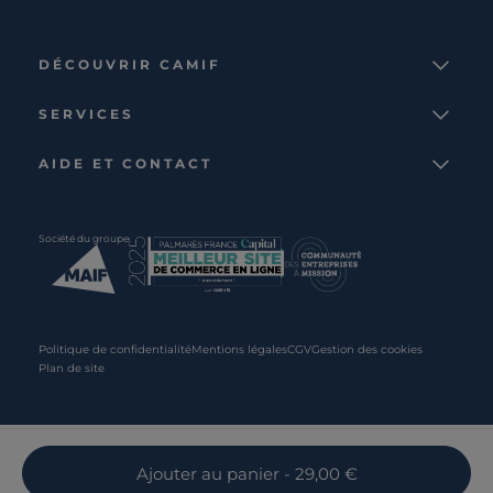
DÉCOUVRIR CAMIF
La marque
SERVICES
Notre mission
Services et avantages
Nos collections
AIDE ET CONTACT
Comparateur
Le catalogue
Nous contacter
Cagnotte fidélité
Le blog
Suivre votre commande
Carte cadeau Camif
Société du groupe
Boutique
Aide et foire aux questions
Partenaire rénovation
Livraisons
C · PRO
Retours et remboursements
Presse
Politique de confidentialité
Mentions légales
CGV
Gestion des cookies
Plan de site
Recrutement
Ajouter
au panier
- 29,00 €