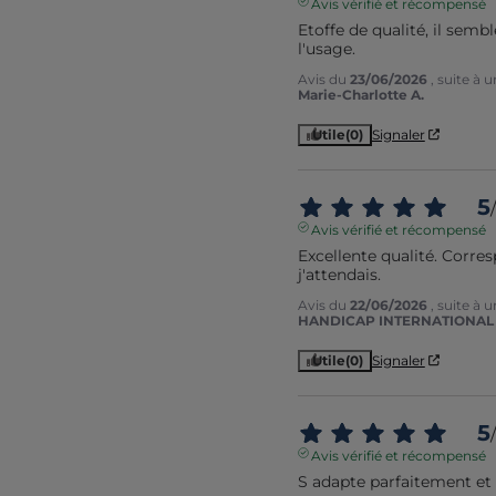
Avis vérifié et récompensé
Etoffe de qualité, il sembl
l'usage.
Avis du
23/06/2026
, suite à
Marie-Charlotte A.
Utile
(0)
Signaler
5
/
Avis vérifié et récompensé
Excellente qualité. Corres
j'attendais.
Avis du
22/06/2026
, suite à
HANDICAP INTERNATIONAL -
Utile
(0)
Signaler
5
/
Avis vérifié et récompensé
S adapte parfaitement et b