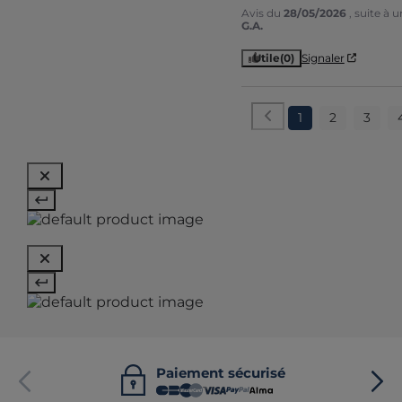
Avis du
28/05/2026
, suite à
G.A.
Utile
(0)
Signaler
1
2
3
Paiement sécurisé