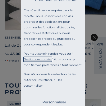
Chez Camif pas de surprise dans la
recette : nous utilisons des cookies
propres et des cookies tiers pour
optimiser les fonctionnalités du site,
élaborer des statistiques ou vous
ESSENTIELS PAR CAMIF
OURSON
proposer les articles ou publicités qui
Couverture laine 
-5%
vous correspondent le plus.
Lot de 2 oreillers Pacôme
Champagny
P
O
45,00 €
89,00 €
Pour tout savoir, rendez-vous sur "
Dès
Dès
U
R
Gestion des cookies
". Vous pourrez y
Français
Français
V
O
modifier vos préférences à tout moment.
U
S
Bien sûr on vous laisse le choix de les
autoriser, les refuser, ou les
TOUTE NOTRE OFFRE :
personnaliser.
PROTÈGES OREILLERS
Personnaliser
Liv. offerte
Liv. offerte