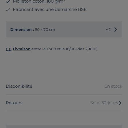
Molleton coton, 180 g/m²
Fabricant avec une démarche RSE
Choisir
Dimension :
50 x 70 cm
+ 2
Livraison
entre le 12/08 et le 18/08 (dès 3,90 €)
Disponibilité
En stock
Retours
Sous 30 jours