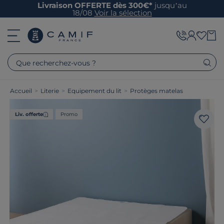
Livraison OFFERTE dès 300€*
jusqu’au
18/08
Voir la sélection
Que recherchez-vous ?
Accueil
>
Literie
>
Equipement du lit
>
Protèges matelas
Liv. offerte
Promo