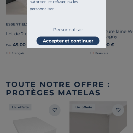
autoriser, les refuser, ou les
personnaliser.
ESSENTIELS PAR CAMIF
OURSON
Personnaliser
Couverture laine 
Lot de 2 oreillers Pacôme
Champagny
Accepter et continuer
45,00 €
89,00 €
Dès
Dès
Français
Français
TOUTE NOTRE OFFRE :
PROTÈGES MATELAS
Liv. offerte
Liv. offerte