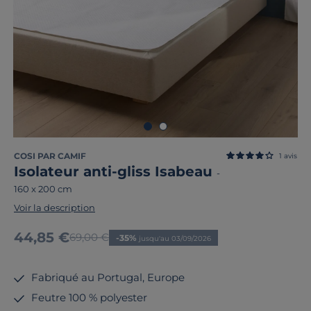
COSI PAR CAMIF
1
avis
Isolateur anti-gliss Isabeau
-
160 x 200 cm
Voir la description
Nouveau prix
44,85 €
Ancien prix
69,00 €
-35%
jusqu'au 03/09/2026
Fabriqué au Portugal, Europe
Feutre 100 % polyester