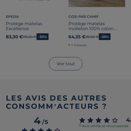
EPEDA
COSI PAR CAMIF
Protège matelas
Protège matelas
Excellence
molleton 100% coton
bonnet 30 cm Firmin
83,30 €
64,35 €
Ancien prix
119,00 €
-30%
Ancien prix
99,00 €
-35%
Français
Voir tout
LES AVIS DES AUTRES
CONSOMM’ACTEURS ?
4
4
/
5
Avis vérifié et récompensé