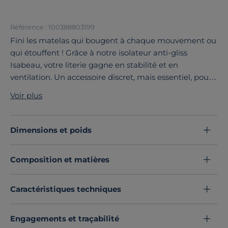
Référence : 100388803199
Fini les matelas qui bougent à chaque mouvement ou
qui étouffent ! Grâce à notre isolateur anti-gliss
Isabeau, votre literie gagne en stabilité et en
ventilation. Un accessoire discret, mais essentiel, pour
des nuits sereines et saines.
Voir plus
L’isolateur crée une surface antidérapante ultra-
efficace entre le sommier et le matelas. Plus de
glissements, même sur les surfaces les plus lisses. Sa
Dimensions et poids
structure aérée favorise la circulation de l’air sous le
matelas, limitant l’accumulation d’humidité et
Composition et matières
prolongeant la durée de vie de votre literie. Aucun
outil requis. Il se pose simplement entre le sommier et
le matelas.
Caractéristiques techniques
L’isolateur Isabeau transforme votre confort, sans
changer votre literie !
Engagements et traçabilité
Découvrez toute notre sélection :
Protèges matelas