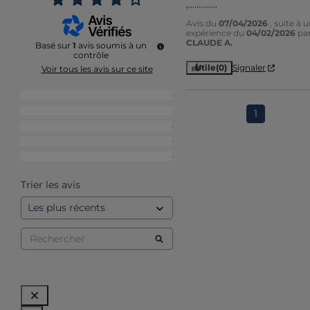
,..............
Avis du
07/04/2026
, suite à 
expérience du
04/02/2026
pa
CLAUDE A.
Basé sur
1
avis soumis à un
contrôle
Utile
(0)
Signaler
Voir tous les avis sur ce site
5
étoiles
0
4
étoiles
1
1
3
étoiles
0
2
étoiles
0
1
étoile
0
Trier les avis