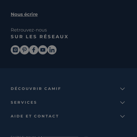
Nous écrire
Retrouvez-nous
SUR LES RÉSEAUX
DÉCOUVRIR CAMIF
La marque
SERVICES
Notre mission
Services et avantages
Nos collections
AIDE ET CONTACT
Comparateur
Le catalogue
Nous contacter
Cagnotte fidélité
Le blog
Suivre votre commande
Société du groupe