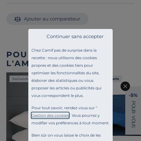
Ajouter au comparateur
Continuer sans accepter
Chez Camif pas de surprise dans la
POUR COMPLÉTER
recette : nous utilisons des cookies
L'AMBIANCE
propres et des cookies tiers pour
optimiser les fonctionnalités du site,
Exclusivité
Liv. offerte
élaborer des statistiques ou vous
proposer les articles ou publicités qui
-5%
vous correspondent le plus.
P
O
Pour tout savoir, rendez-vous sur "
U
R
Gestion des cookies
". Vous pourrez y
V
O
modifier vos préférences à tout moment.
U
S
Bien sûr on vous laisse le choix de les